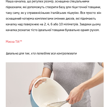
Наша качалка, що регулює розмір, оснащена спеціальними
підказками, які допоможуть створити базу для піци точної товщини,
таку саму, як у справжнісіньких італійських піцеріях. Все просто: він
оснащений чотирма комплектами змінних дисків, які піднімають
качалку над поверхнею на 2, 4, 6 або 10 міліметрів. Завдяки цьому
качалка розкатає тісто ідеальної товщини буквально одним рухом.
Миска Tilt™
Ідеально для тих, хто полюбляє все контролювати