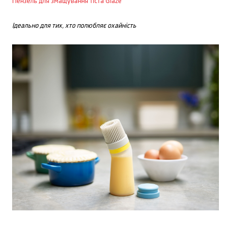
Пензель для змащування тіста Glaze
Ідеально для тих, хто полюбляє охайність