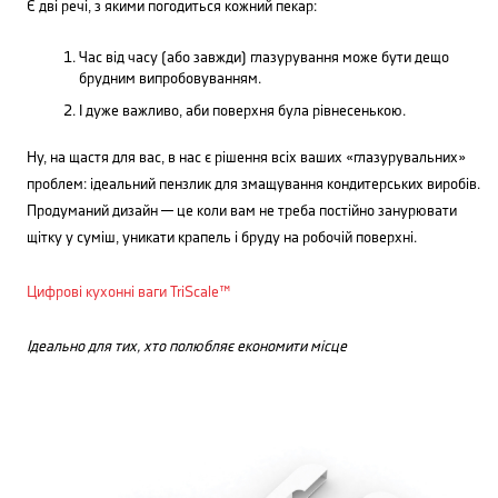
Є дві речі, з якими погодиться кожний пекар:
Час від часу (або завжди) глазурування може бути дещо
брудним випробовуванням.
І дуже важливо, аби поверхня була рівнесенькою.
Ну, на щастя для вас, в нас є рішення всіх ваших «глазурувальних»
проблем: ідеальний пензлик для змащування кондитерських виробів.
Продуманий дизайн — це коли вам не треба постійно занурювати
щітку у суміш, уникати крапель і бруду на робочій поверхні.
Цифрові кухонні ваги TriScale™
Ідеально для тих, хто полюбляє економити місце