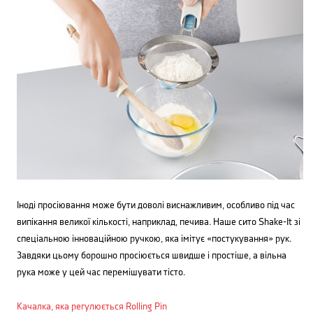
Іноді просіювання може бути доволі виснажливим, особливо під час
випікання великої кількості, наприклад, печива. Наше сито Shake-It зі
спеціальною інноваційною ручкою, яка імітує «постукування» рук.
Завдяки цьому борошно просіюється швидше і простіше, а вільна
рука може у цей час перемішувати тісто.
Качалка, яка регулюється Rolling Pin