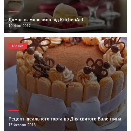
Домашнє морозиво від KitchenAid
10
Июля
2017
СТАТЬИ
Рецепт ідеального торта до Дня святого Валентина
13
Февраля
2018