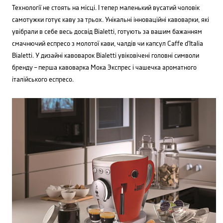
Технології не стоять на місці. І тепер маленький вусатий чоловік
самотужки готує каву за трьох. Унікальні інноваційні кавоварки, які
увібрали в себе весь досвід Bialetti, готують за вашим бажанням
смачнючий еспресо з молотої кави, чалдів чи капсул Caffe d’Italia
Bialetti. У дизайні кавоварок Bialetti увіковічені головні символи
бренду – перша кавоварка Мока Экспрес і чашечка ароматного
італійського еспресо.