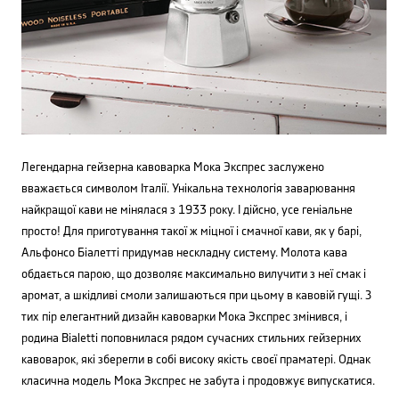
Легендарна гейзерна кавоварка Мока Экспрес заслужено
вважається символом Італії. Унікальна технологія заварювання
найкращої кави не мінялася з 1933 року. І дійсно, усе геніальне
просто! Для приготування такої ж міцної і смачної кави, як у барі,
Альфонсо Біалетті придумав нескладну систему. Молота кава
обдається парою, що дозволяє максимально вилучити з неї смак і
аромат, а шкідливі смоли залишаються при цьому в кавовій гущі. З
тих пір елегантний дизайн кавоварки Мока Экспрес змінився, і
родина Bialetti поповнилася рядом сучасних стильних гейзерних
кавоварок, які зберегли в собі високу якість своєї праматері. Однак
класична модель Мока Экспрес не забута і продовжує випускатися.