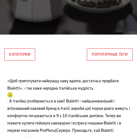
КАТЕГОРИИ
ПОПУЛЯРНЫЕ ТЕГИ
«Щоб приготувати найкращу каву вдома, достатньо придбати
Bialetti», – так каже народна італійська мудрість
. А італійці розбираються в каві! Bialetti – найшанованіший і
впізнаваний кавовий бренд в Італії, вироби цієї марки довго живуть і
комфортно почуваються в 9 з 10 італійських домівок. Тепер ви
можете купити гейзерні кавоварки і еспресо-машини Bialetti і в
мережі магазинів ProMenu|Сервіро. Приходьте, хай Bialetti