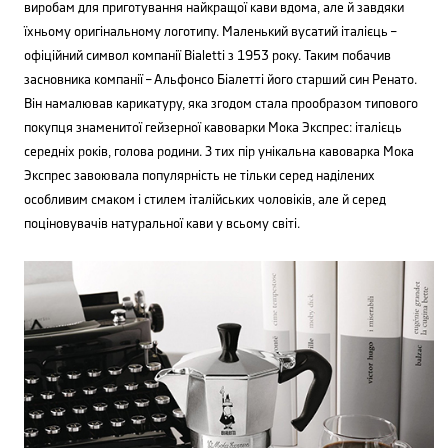
виробам для приготування найкращої кави вдома, але й завдяки
їхньому оригінальному логотипу. Маленький вусатий італієць –
офіційний символ компанії Bialetti з 1953 року. Таким побачив
засновника компанії – Альфонсо Біалетті його старший син Ренато.
Він намалював карикатуру, яка згодом стала прообразом типового
покупця знаменитої гейзерної кавоварки Мока Экспрес: італієць
середніх років, голова родини. З тих пір унікальна кавоварка Мока
Экспрес завоювала популярність не тільки серед наділених
особливим смаком і стилем італійських чоловіків, але й серед
поціновувачів натуральної кави у всьому світі.