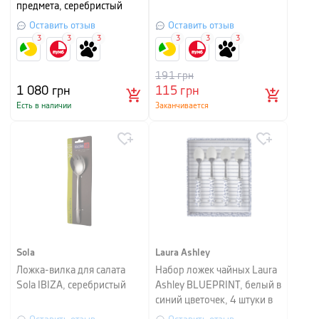
предмета, серебристый
Оставить отзыв
Оставить отзыв
3
3
3
3
3
3
191
грн
1 080
грн
115
грн
Есть в наличии
Заканчивается
Sola
Laura Ashley
Ложка-вилка для салата
Набор ложек чайных Laura
Sola IBIZA, серебристый
Ashley BLUEPRINT, белый в
синий цветочек, 4 штуки в
наборе