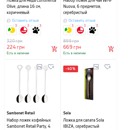
Ложка для меда Continenta
Набор ложек для чая WMF
Olive, длина 16 см,
Nuova, 6 предметов,
коричневый
серебристый
Оставить отзыв
Оставить отзыв
3
3
3
3
3
3
320
грн
899
грн
224
грн
669
грн
Есть в наличии
Есть в наличии
-
40
%
Sambonet Retail
Sola
Набор ложек кофейных
Ложка для салата Sola
Sambonet Retail Party, 4
IBIZA, серебристый