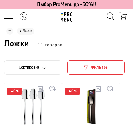
Выбор ProMenu до -50%!!
Ложки
Ложки
11
товаров
Cортировка
Фильтры
-
40
%
-
40
%