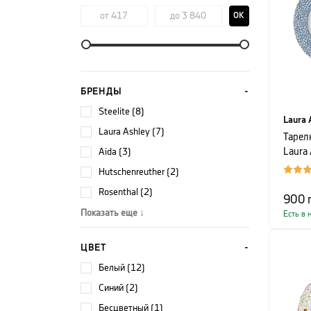
OK
БРЕНДЫ
Steelite (8)
Laura 
Laura Ashley (7)
Тарел
Aida (3)
Laura 
BLUEP
Hutschenreuther (2)
белый
Rosenthal (2)
цвето
900
Показать еще ↓
Есть в 
ЦВЕТ
белый (12)
синий (2)
бесцветный (1)