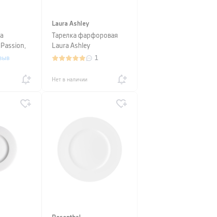
Laura Ashley
а
Тарелка фарфоровая
 Passion,
Laura Ashley
белый
BLUEPRINT, диаметр
зыв
1
24,5 см, белый с синим
Нет в наличии