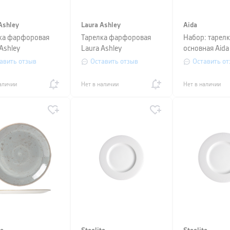
Ashley
Laura Ashley
Aida
ка фарфоровая
Тарелка фарфоровая
Набор: тарелк
Ashley
Laura Ashley
основная Aida
RINT, 23 см,
BLUEPRINT, 26 см,
23 см, 4 шт, 
авить отзыв
Оставить отзыв
Оставить от
 в синий мелкий
белый в синюю полоску
к
аличии
Нет в наличии
Нет в наличии