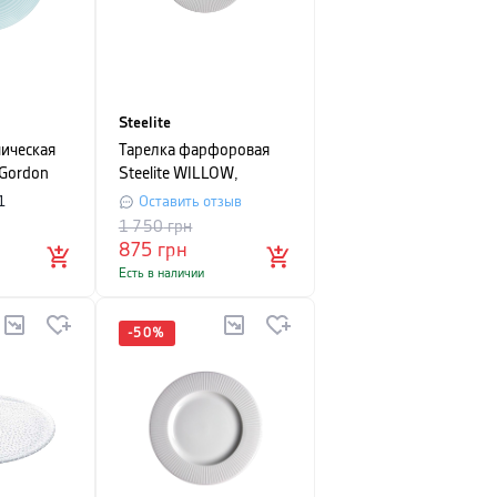
Steelite
мическая
Тарелка фарфоровая
 Gordon
Steelite WILLOW,
 диаметр
диаметр 28,5 см, белый
1
Оставить отзыв
й
1 750
грн
875
грн
Есть в наличии
-
50
%