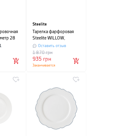
Steelite
ировочная
Тарелка фарфоровая
аметр 28
Steelite WILLOW,
ый
диаметр 30 см, белая
1
Оставить отзыв
(9117C1180)
1 870
грн
935
грн
Заканчивается