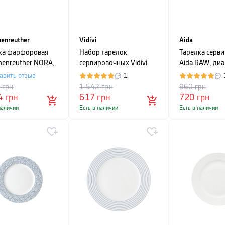
enreuther
Vidivi
Aida
ка фарфоровая
Набор тарелок
Тарелка серв
henreuther NORA,
сервировочных Vidivi
Aida RAW, ди
тр 27 см, белый с
MURANO, диаметр 32
см, прозрачн
авить отзыв
1
ком
см, прозрачный, 2 шт
0
грн
1 542
грн
960
грн
4
грн
617
грн
720
грн
наличии
Есть в наличии
Есть в наличии