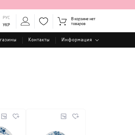
РУС
В корзине нет
товаров
УКР
газины
Контакты
Информация