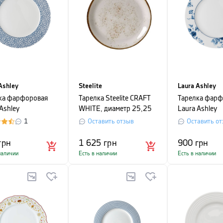
Ashley
Steelite
Laura Ashley
ка фарфоровая
Тарелка Steelite CRAFT
Тарелка фарф
Ashley
WHITE, диаметр 25,25
Laura Ashley
RINT, 26 см,
см, белый
BLUEPRINT, 2
1
Оставить отзыв
Оставить от
 в синий мелкий
белый с сини
к
грн
1 625
грн
900
грн
наличии
Есть в наличии
Есть в наличии