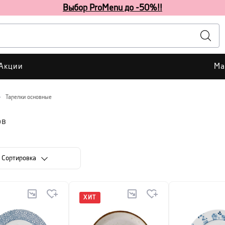
Выбор ProMenu до -50%!!
Акции
Ма
Тарелки основные
ов
Cортировка
ХИТ