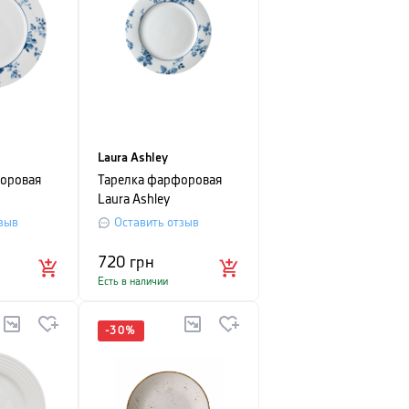
Laura Ashley
оровая
Тарелка фарфоровая
Laura Ashley
6 см,
BLUEPRINT, 23 см,
зыв
Оставить отзыв
ми розами
белый с синими розами
720
грн
Есть в наличии
-
30
%