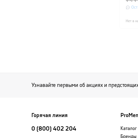
Jade, 
Ост
белы
Нет в н
Узнавайте первыми об акциях и предстоящи
Горячая линия
ProMe
0 (800) 402 204
Каталог
Бренды