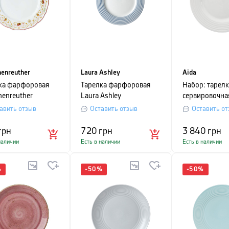
enreuther
Laura Ashley
Aida
ка фарфоровая
Тарелка фарфоровая
Набор: тарелк
henreuther
Laura Ashley
сервировочна
TMAS LOVE,
BLUEPRINT, 23 см,
подстановочна
авить отзыв
Оставить отзыв
Оставить от
тр 27 см, белый с
белый в синюю полоску
Passion, 28 см
ком
белый
грн
720
грн
3 840
грн
наличии
Есть в наличии
Есть в наличии
%
-
50
%
-
50
%