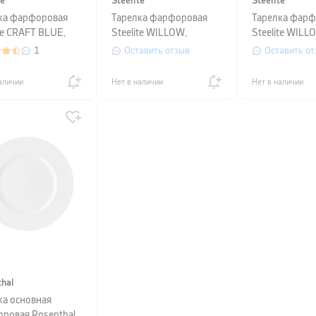
te
Steelite
Steelite
ка фарфоровая
Тарелка фарфоровая
Тарелка фарф
ite CRAFT BLUE,
Steelite WILLOW,
Steelite WILL
тр 25,25 см,
диаметр 23 см, белая
диаметр 27см,
1
Оставить отзыв
Оставить от
(9117C1183)
(9117C1181)
аличии
Нет в наличии
Нет в наличии
hal
ка основная
ровая Rosenthal