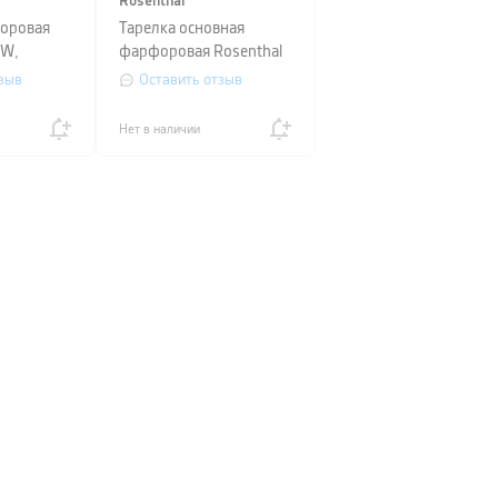
Rosenthal
оровая
Тарелка основная
OW,
фарфоровая Rosenthal
 белая
JADE, диаметр 27 см,
зыв
Оставить отзыв
белый
Нет в наличии