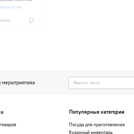
диаметр 23 см,
авить отзыв
й
аличии
х мероприятиях
nu
Популярные категории
 товаров
Посуда для приготовления
Кухонный инвентарь