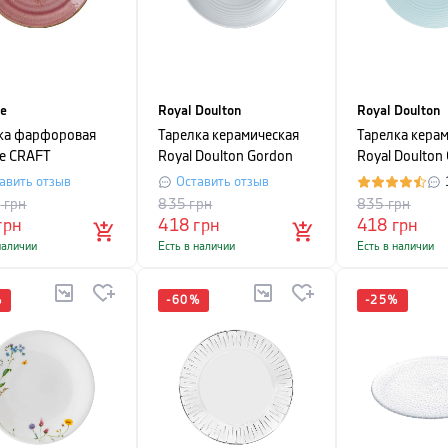
te
Royal Doulton
Royal Doulton
ка фарфоровая
Тарелка керамическая
Тарелка кера
te CRAFT
Royal Doulton Gordon
Royal Doulton
ERRY, диаметр
Ramsay MAZE, диаметр
Ramsay MAZE,
авить отзыв
Оставить отзыв
, розовый
28 см, светло-серый
28 см, голубо
5
грн
835
грн
835
грн
грн
418
грн
418
грн
наличии
Есть в наличии
Есть в наличии
%
-
60
%
-
25
%