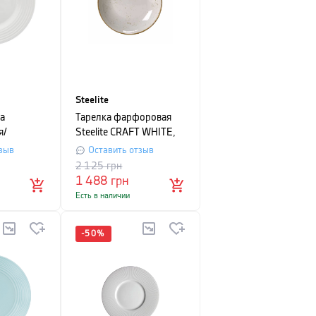
Steelite
а
Тарелка фарфоровая
я/
Steelite CRAFT WHITE,
я Aida
диаметр 30 см, белая
зыв
Оставить отзыв
, 4 шт,
2 125
грн
1 488
грн
Есть в наличии
-
50
%