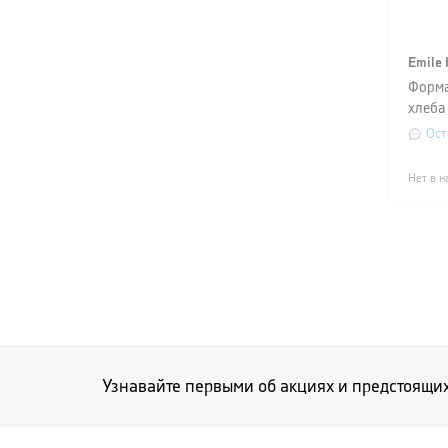
Emile 
Форма
хлеба 
COOKI
Ост
39,5x
черны
Нет в н
Узнавайте первыми об акциях и предстоящи