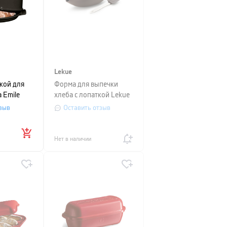
Lekue
кой для
Форма для выпечки
 Emile
хлеба с лопаткой Lekue
28,5x16,5
HOME BREAD,
зыв
Оставить отзыв
28х23х13 см,
коричневый, 2
предмета
Нет в наличии