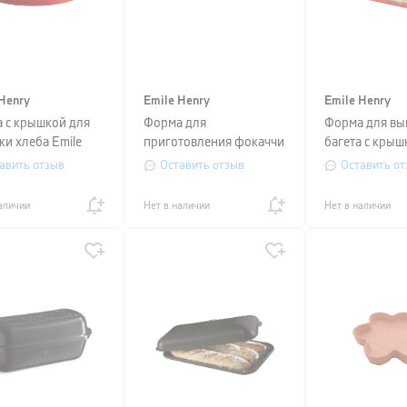
Henry
Emile Henry
Emile Henry
 с крышкой для
Форма для
Форма для вы
ки хлеба Emile
приготовления фокаччи
багета с крыш
, 33,5x28,5x16,5
Emile Henry COOKING
Henry, 39х24 
авить отзыв
Оставить отзыв
Оставить от
расный
TOOLS,
красный
31,5х40,39х4,5 см,
аличии
Нет в наличии
Нет в наличии
красный