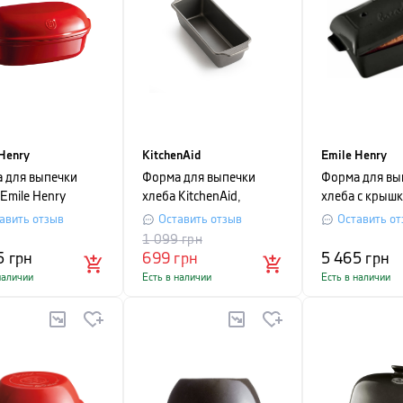
Henry
KitchenAid
Emile Henry
 для выпечки
Форма для выпечки
Форма для вы
Emile Henry
хлеба KitchenAid,
хлеба с крышк
AN BREAD,
27х11х8 см, серый
Henry, 28x15x
авить отзыв
Оставить отзыв
Оставить от
,5x15 см,
черный
1 099
грн
ый
5
грн
699
грн
5 465
грн
наличии
Есть в наличии
Есть в наличии