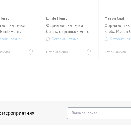
Henry
Emile Henry
Mason Cash
 для выпечки
Форма для выпечки
Форма для вы
Emile Henry
багета с крышкой Emile
хлеба Mason C
NG TOOLS,
Henry SPECIALIZED
см
авить отзыв
Оставить отзыв
Оставить от
15,5x16 см,
COOKING, керамика,
й
39х24х10 см, черный
аличии
Нет в наличии
Нет в наличии
х мероприятиях