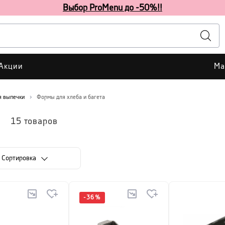
Выбор ProMenu до -50%!!
Акции
Ма
я выпечки
Формы для хлеба и багета
15
товаров
Cортировка
-
36
%