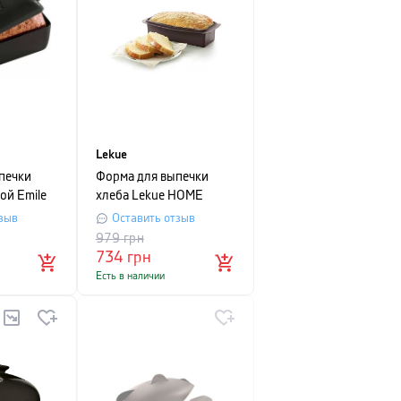
Lekue
печки
Форма для выпечки
ой Emile
хлеба Lekue HOME
12 см,
BREAD, 6х25х10 см,
зыв
Оставить отзыв
коричневый
979
грн
734
грн
Есть в наличии