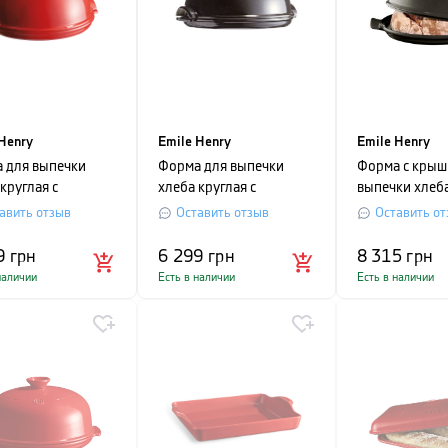
Henry
Emile Henry
Emile Henry
 для выпечки
Форма для выпечки
Форма с крыш
круглая с
хлеба круглая с
выпечки хлеба
ой Emile Henry
крышкой Emile Henry
Henry, 33,5x
авить отзыв
Оставить отзыв
Оставить от
ALIZED COOKING,
SPECIALIZED COOKING,
см, черный
ика,
керамика,
9
грн
6 299
грн
8 315
грн
29,5x14 см,
32,5x29,5x14 см,
наличии
Есть в наличии
Есть в наличии
ый
черный