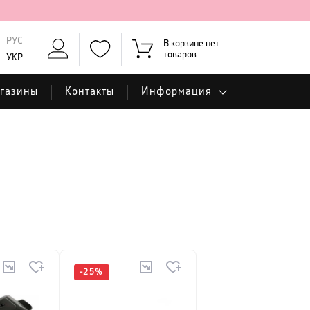
РУС
В корзине нет
товаров
УКР
газины
Контакты
Информация
-
25
%