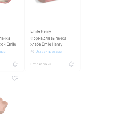
Emile Henry
печки
Форма для выпечки
кой Emile
хлеба Emile Henry
см,
COOKING TOOLS,
зыв
Оставить отзыв
39,5x15,5x16 см,
красный
Нет в наличии