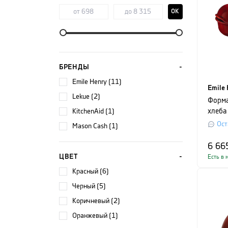
OK
БРЕНДЫ
Emile Henry (11)
Emile 
Lekue (2)
Форма
KitchenAid (1)
хлеба 
ARTIS
Ост
Mason Cash (1)
34x21
красн
6 66
ЦВЕТ
Есть в 
красный (6)
черный (5)
коричневый (2)
оранжевый (1)