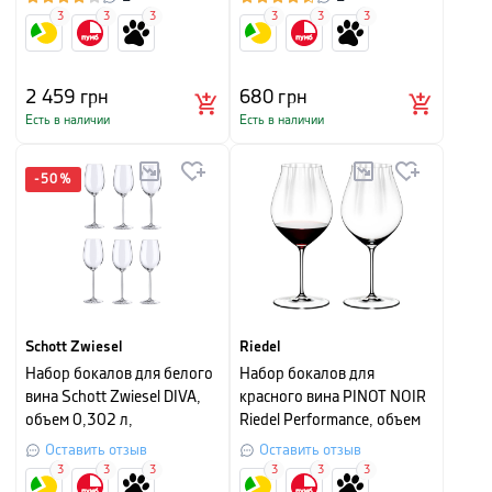
3
3
3
3
3
3
2 459
грн
680
грн
Есть в наличии
Есть в наличии
-
50
%
Schott Zwiesel
Riedel
Набор бокалов для белого
Набор бокалов для
вина Schott Zwiesel DIVA,
красного вина PINOT NOIR
объем 0,302 л,
Riedel Performance, объем
прозрачный, 6 штук
0,83 л, прозрачный, 2
Оставить отзыв
Оставить отзыв
штуки
3
3
3
3
3
3