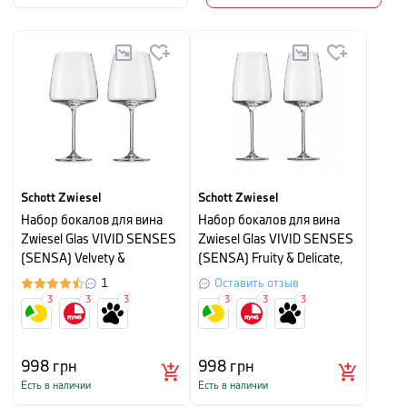
Schott Zwiesel
Schott Zwiesel
Набор бокалов для вина
Набор бокалов для вина
Zwiesel Glas VIVID SENSES
Zwiesel Glas VIVID SENSES
(SENSA) Velvety &
(SENSA) Fruity & Delicate,
Sumptuous, объем 0,710 л,
объем 0,535 л,
1
Оставить отзыв
прозрачный, 2 шт
прозрачный, 2 шт
3
3
3
3
3
3
998
грн
998
грн
Есть в наличии
Есть в наличии