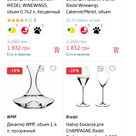
RIEDEL WINEWINGS,
Riedel Winewings
объем 0,742 л, бесцветный
Cabernet/Merlot, объем
1,002л
1
Оставить отзыв
3
3
3
3
3
3
2 290
грн
2 290
грн
1 832
грн
1 832
грн
Есть в наличии
Есть в наличии
-
19
%
-
20
%
WMF
Riedel
Декантер WMF, объем 1,4
Hабор бокалов для
л, прозрачный
CHAMPAGNE Riedel