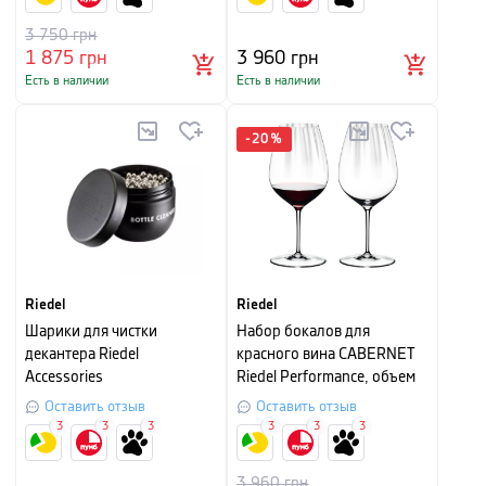
3 750
грн
1 875
грн
3 960
грн
Есть в наличии
Есть в наличии
-
20
%
Riedel
Riedel
Шарики для чистки
Hабор бокалов для
декантера Riedel
красного вина CABERNET
Accessories
Riedel Performance, объем
0,834 л, прозрачный, 2
Оставить отзыв
Оставить отзыв
штуки
3
3
3
3
3
3
3 960
грн