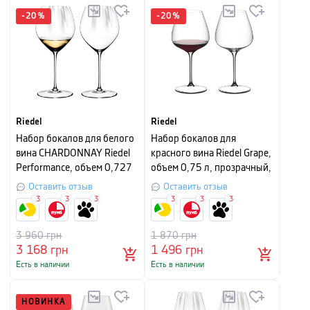
-
20
%
-
20
%
Riedel
Riedel
Набор бокалов для белого
Hабор бокалов для
вина CHARDONNAY Riedel
красного вина Riedel Grape,
Performance, объем 0,727
объем 0,75 л, прозрачный,
л, прозрачный, 2 штуки
2 шт
Оставить отзыв
Оставить отзыв
3
3
3
3
3
3
3 960
грн
1 870
грн
3 168
грн
1 496
грн
Есть в наличии
Есть в наличии
НОВИНКА