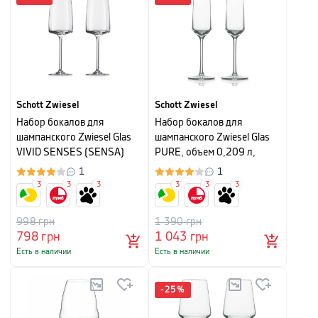
Schott Zwiesel
Schott Zwiesel
Набор бокалов для
Набор бокалов для
шампанского Zwiesel Glas
шампанского Zwiesel Glas
VIVID SENSES (SENSA)
PURE, объем 0,209 л,
Light & Fresh, объем 0,388
прозрачный, 2 шт
1
1
л, прозрачный, 2 шт
3
3
3
3
3
3
998
грн
1 390
грн
798
грн
1 043
грн
Есть в наличии
Есть в наличии
-
25
%