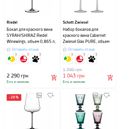
Riedel
Schott Zwiesel
Бокал для красного вина
Набор бокалов для
SYRAH/SHIRAZ Riedel
красного вина Cabernet
Winewings, объем 0,865 л,
Zwiesel Glas PURE, объем
прозрачный
0,550 л, прозрачный, 2 шт
Оставить отзыв
Оставить отзыв
3
3
3
3
3
3
1 390
грн
2 290
грн
1 043
грн
Есть в наличии
Есть в наличии
-
20
%