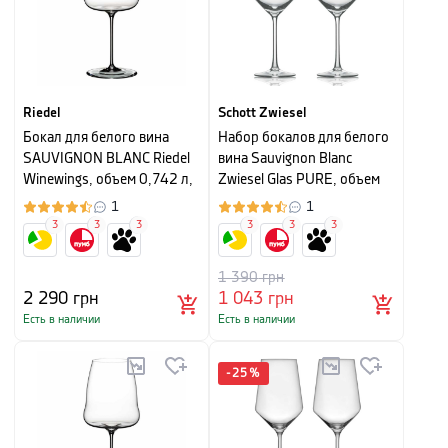
Riedel
Schott Zwiesel
Бокал для белого вина
Набор бокалов для белого
SAUVIGNON BLANC Riedel
вина Sauvignon Blanc
Winewings, объем 0,742 л,
Zwiesel Glas PURE, объем
прозрачный
0,408 л, прозрачный, 2 шт
1
1
3
3
3
3
3
3
1 390
грн
2 290
грн
1 043
грн
Есть в наличии
Есть в наличии
-
25
%