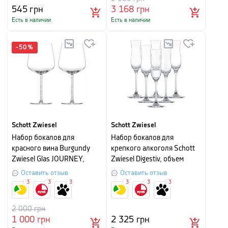
545
грн
3 168
грн
Есть в наличии
Есть в наличии
-
50
%
Schott Zwiesel
Schott Zwiesel
Набор бокалов для
Набор бокалов для
красного вина Burgundy
крепкого алкоголя Schott
Zwiesel Glas JOURNEY,
Zwiesel Digestiv, объем
объем 0,805 л,
0,064 л, прозрачный, 6
Оставить отзыв
Оставить отзыв
прозрачный, 2 штуки
штук
3
3
3
3
3
3
2 000
грн
1 000
грн
2 325
грн