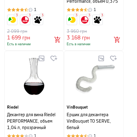
Performance, объем 0,375
л, прозрачный, 2 штуки
1
1
3
3
3
3
3
3
2 099
грн
3 960
грн
1 699
грн
3 168
грн
Есть в наличии
Есть в наличии
Riedel
VinBouquet
Декантер для вина Riedel
Ершик для декантера
PERFORMANCE, объем
VinBouquet TO SERVE,
1,04 л, прозрачный
белый
1
1