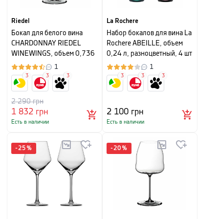
Riedel
La Rochere
Бокал для белого вина
Набор бокалов для вина La
CHARDONNAY RIEDEL
Rochere ABEILLE, объем
WINEWINGS, объем 0,736
0,24 л, разноцветный, 4 шт
л, бесцветный
1
1
3
3
3
3
3
3
2 290
грн
1 832
грн
2 100
грн
Есть в наличии
Есть в наличии
-
25
%
-
20
%