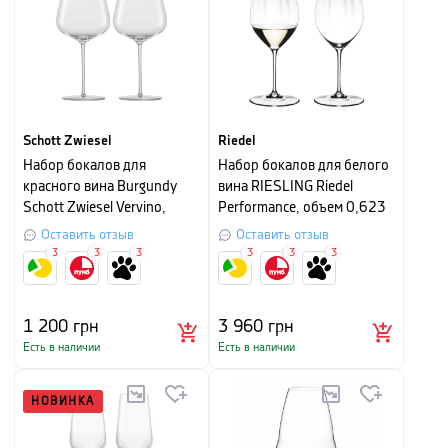
Schott Zwiesel
Riedel
Набор бокалов для
Hабор бокалов для белого
красного вина Burgundy
вина RIESLING Riedel
Schott Zwiesel Vervino,
Performance, объем 0,623
объем 0,955 л,
л, прозрачный, 2 штуки
Оставить отзыв
Оставить отзыв
прозрачный, 2 шт
3
3
3
3
3
3
1 200
грн
3 960
грн
Есть в наличии
Есть в наличии
НОВИНКА