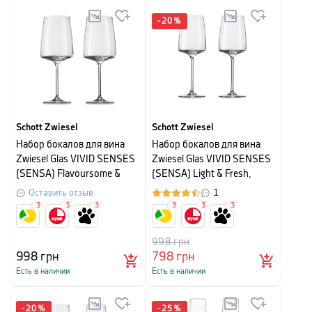
-
20
%
Schott Zwiesel
Schott Zwiesel
Набор бокалов для вина
Набор бокалов для вина
Zwiesel Glas VIVID SENSES
Zwiesel Glas VIVID SENSES
(SENSA) Flavoursome &
(SENSA) Light & Fresh,
Spice, объем 0,660 л,
объем 0,363 л,
Оставить отзыв
1
прозрачный, 2 шт
прозрачный, 2 шт
3
3
3
3
3
3
998
грн
998
грн
798
грн
Есть в наличии
Есть в наличии
-
20
%
-
25
%