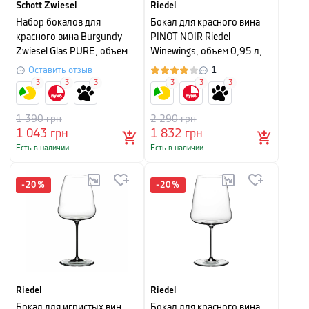
Schott Zwiesel
Riedel
Набор бокалов для
Бокал для красного вина
красного вина Burgundy
PINOT NOIR Riedel
Zwiesel Glas PURE, объем
Winewings, объем 0,95 л,
0,692 л, прозрачный, 2 шт
прозрачный
Оставить отзыв
1
3
3
3
3
3
3
1 390
грн
2 290
грн
1 043
грн
1 832
грн
Есть в наличии
Есть в наличии
-
20
%
-
20
%
Riedel
Riedel
Бокал для игристых вин
Бокал для красного вина