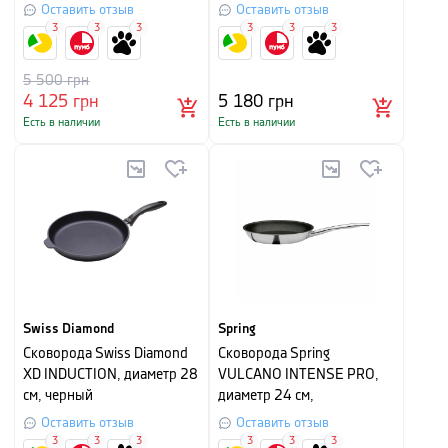
Оставить отзыв
Оставить отзыв
3
3
3
3
3
3
5 500
грн
4 125
грн
5 180
грн
Есть в наличии
Есть в наличии
Swiss Diamond
Spring
Сковорода Swiss Diamond
Сковорода Spring
XD INDUCTION, диаметр 28
VULCANO INTENSE PRO,
см, черный
диаметр 24 см,
серебристый
Оставить отзыв
Оставить отзыв
3
3
3
3
3
3