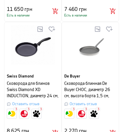
11 650
грн
7 460
грн
Есть в наличии
Есть в наличии
Swiss Diamond
De Buyer
Сковорода для блинов
Сковорода блинная De
Swiss Diamond XD
Buyer CHOC, диаметр 26
INDUCTION, диаметр 24 см,
см, высота борта 1,5 см,
черный
серебристо-серый
Оставить отзыв
Оставить отзыв
3
3
3
3
3
3
8 625
грн
2 270
грн