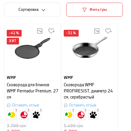
Cортировка
Фильтры
-
41
%
-
31
%
ХИТ
WMF
WMF
Сковорода для блинов
Сковорода WMF
WMF Permadur Premium, 27
PROFIRESIST, диаметр 24
см
см, серебристый
Оставить отзыв
Оставить отзыв
3
3
3
3
3
3
3 399
грн
5 499
грн