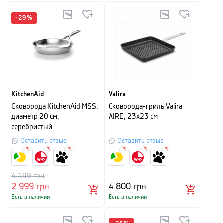
-
29
%
KitchenAid
Valira
Сковорода KitchenAid MSS,
Сковорода-гриль Valira
диаметр 20 см,
AIRE, 23x23 см
серебристый
Оставить отзыв
Оставить отзыв
3
3
3
3
3
3
4 199
грн
2 999
грн
4 800
грн
Есть в наличии
Есть в наличии