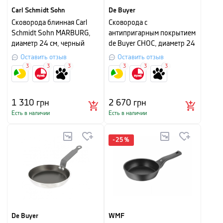
Carl Schmidt Sohn
De Buyer
Сковорода блинная Carl
Сковорода с
Schmidt Sohn MARBURG,
антипригарным покрытием
диаметр 24 см, черный
de Buyer CHOC, диаметр 24
см, серебристо-черная
Оставить отзыв
Оставить отзыв
3
3
3
3
3
3
1 310
грн
2 670
грн
Есть в наличии
Есть в наличии
-
25
%
De Buyer
WMF