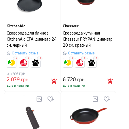
KitchenAid
Chasseur
Сковорода для блинов
Сковорода чугунная
KitchenAid CFA, диаметр 24
Chasseur FRYPAN, диаметр
см, черный
20 см, красный
Оставить отзыв
Оставить отзыв
3
3
3
3
3
3
3 749
грн
2 079
грн
6 720
грн
Есть в наличии
Есть в наличии