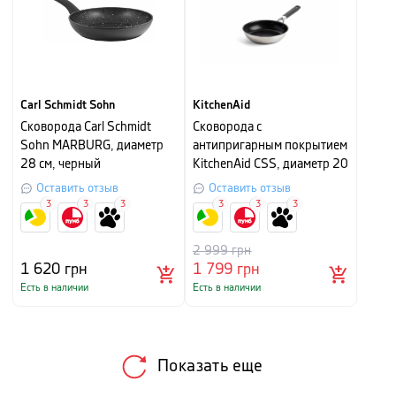
Carl Schmidt Sohn
KitchenAid
Сковорода Carl Schmidt
Сковорода с
Sohn MARBURG, диаметр
антипригарным покрытием
28 см, черный
KitchenAid CSS, диаметр 20
см, серебристый с черным
Оставить отзыв
Оставить отзыв
3
3
3
3
3
3
2 999
грн
1 620
грн
1 799
грн
Есть в наличии
Есть в наличии
Показать еще