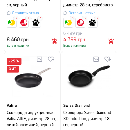
см, черный
диаметр 28 см, серебристо-
черный
Оставить отзыв
Оставить отзыв
3
3
3
3
3
3
6 499
грн
8 460
грн
4 399
грн
Есть в наличии
Есть в наличии
-
25
%
ХИТ
Valira
Swiss Diamond
Cковорода индукционная
Сковорода Swiss Diamond
Valira AIRE, диаметр 28 см,
XD Induction, диаметр 18
литой алюминий, черный
см, черный