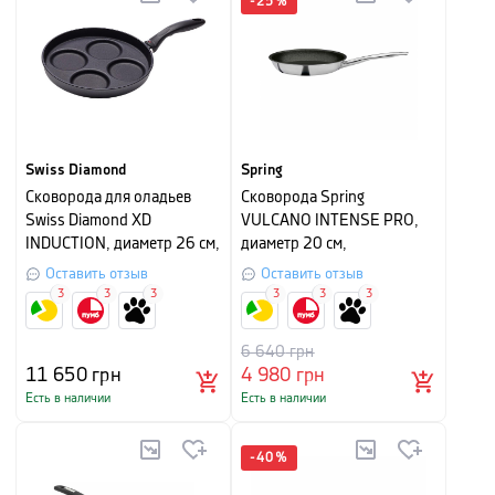
-
25
%
Swiss Diamond
Spring
Сковорода для оладьев
Сковорода Spring
Swiss Diamond XD
VULCANO INTENSE PRO,
INDUCTION, диаметр 26 см,
диаметр 20 см,
черная
серебристый
Оставить отзыв
Оставить отзыв
3
3
3
3
3
3
6 640
грн
11 650
грн
4 980
грн
Есть в наличии
Есть в наличии
-
40
%