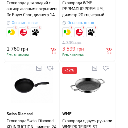
Сковорода для оладий с
Сковорода WMF
антипригарным покрытием
PERMADUR PREMIUM,
De Buyer Choc, диаметр 14
диаметр 20 см, черный
см
Оставить отзыв
Оставить отзыв
3
3
3
3
3
3
4 799
грн
1 760
грн
3 599
грн
Есть в наличии
Есть в наличии
-
32
%
Swiss Diamond
WMF
Сковорода Swiss Diamond
Сковорода с двумя ручками
XD INDUCTION, диаметр 24
WMF PROFIRESIST,