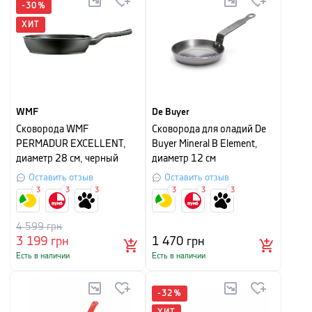
-
30
%
ХИТ
WMF
De Buyer
Сковорода WMF
Сковорода для оладий De
PERMADUR EXCELLENT,
Buyer Mineral B Element,
диаметр 28 см, черный
диаметр 12 см
Оставить отзыв
Оставить отзыв
3
3
3
3
3
3
4 599
грн
3 199
грн
1 470
грн
Есть в наличии
Есть в наличии
-
32
%