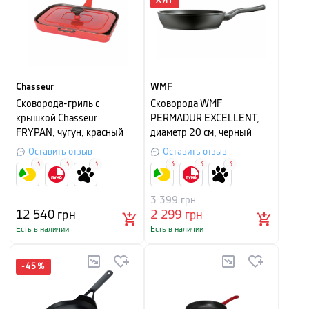
ХИТ
Chasseur
WMF
Cковорода-гриль с
Сковорода WMF
крышкой Chasseur
PERMADUR EXCELLENT,
FRYPAN, чугун, красный
диаметр 20 см, черный
Оставить отзыв
Оставить отзыв
3
3
3
3
3
3
3 399
грн
12 540
грн
2 299
грн
Есть в наличии
Есть в наличии
-
45
%