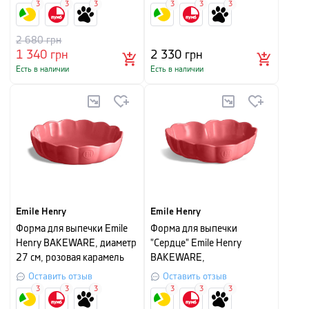
3
3
3
3
3
3
2 680
грн
1 340
грн
2 330
грн
Есть в наличии
Есть в наличии
Emile Henry
Emile Henry
Форма для выпечки Emile
Форма для выпечки
Henry BAKEWARE, диаметр
"Сердце" Emile Henry
27 см, розовая карамель
BAKEWARE,
24,5х26,5х6,5 см, розовая
Оставить отзыв
Оставить отзыв
карамель
3
3
3
3
3
3