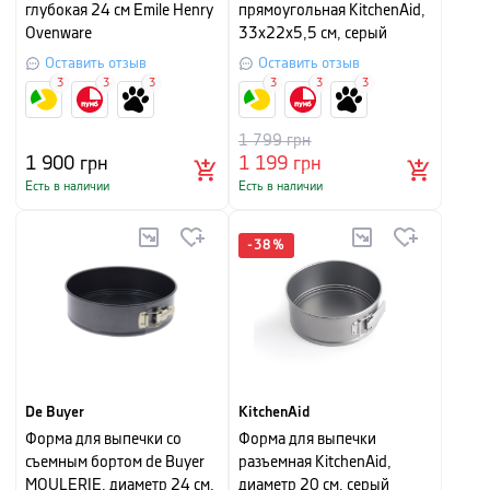
глубокая 24 см Emile Henry
прямоугольная KitchenAid,
Ovenware
33х22х5,5 см, серый
Оставить отзыв
Оставить отзыв
3
3
3
3
3
3
1 799
грн
1 900
грн
1 199
грн
Есть в наличии
Есть в наличии
-
38
%
De Buyer
KitchenAid
Форма для выпечки со
Форма для выпечки
съемным бортом de Buyer
разъемная KitchenAid,
MOULERIE, диаметр 24 см,
диаметр 20 см, серый