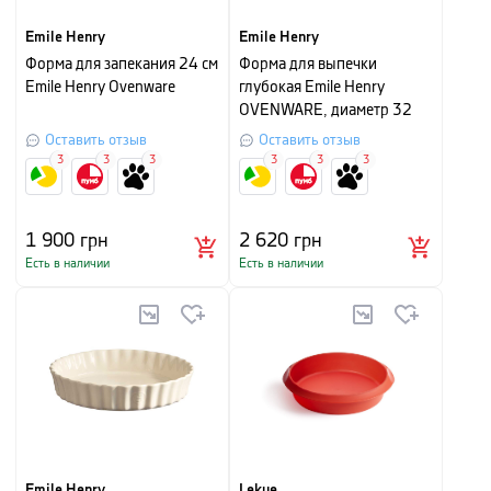
Emile Henry
Emile Henry
Форма для запекания 24 см
Форма для выпечки
Emile Henry Ovenware
глубокая Emile Henry
OVENWARE, диаметр 32
см, красный
Оставить отзыв
Оставить отзыв
3
3
3
3
3
3
1 900
грн
2 620
грн
Есть в наличии
Есть в наличии
Emile Henry
Lekue