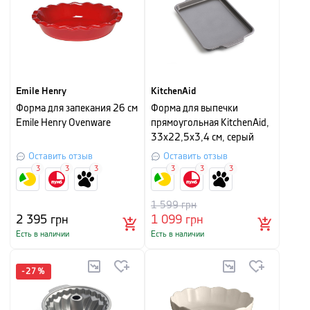
Emile Henry
KitchenAid
Форма для запекания 26 см
Форма для выпечки
Emile Henry Ovenware
прямоугольная KitchenAid,
33х22,5х3,4 см, серый
Оставить отзыв
Оставить отзыв
3
3
3
3
3
3
1 599
грн
2 395
грн
1 099
грн
Есть в наличии
Есть в наличии
-
27
%