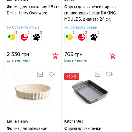
Форма для запекания 28 см
Форма для выпечки пирога
Emile Henry Ovenware
силиконовая Lekue BAKING
MOULDS, диаметр 24 см,
красный
Оставить отзыв
Оставить отзыв
3
3
3
3
3
3
2 330
грн
769
грн
Есть в наличии
Есть в наличии
-
33
%
Emile Henry
KitchenAid
Форма для запекания
Форма для выпечки