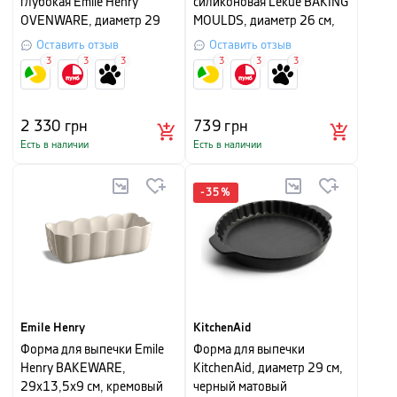
глубокая Emile Henry
силиконовая Lekue BAKING
OVENWARE, диаметр 29
MOULDS, диаметр 26 см,
см, красный
красный
Оставить отзыв
Оставить отзыв
3
3
3
3
3
3
2 330
грн
739
грн
Есть в наличии
Есть в наличии
-
35
%
Emile Henry
KitchenAid
Форма для выпечки Emile
Форма для выпечки
Henry BAKEWARE,
KitchenAid, диаметр 29 см,
29х13,5х9 см, кремовый
черный матовый