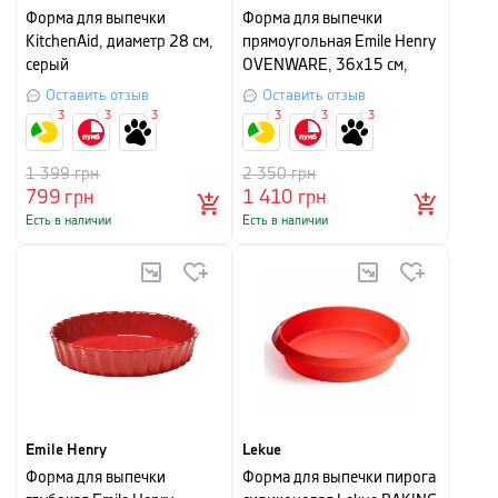
Форма для выпечки
Форма для выпечки
KitchenAid, диаметр 28 см,
прямоугольная Emile Henry
серый
OVENWARE, 36х15 см,
голубой
Оставить отзыв
Оставить отзыв
3
3
3
3
3
3
1 399
грн
2 350
грн
799
грн
1 410
грн
Есть в наличии
Есть в наличии
Emile Henry
Lekue
Форма для выпечки
Форма для выпечки пирога