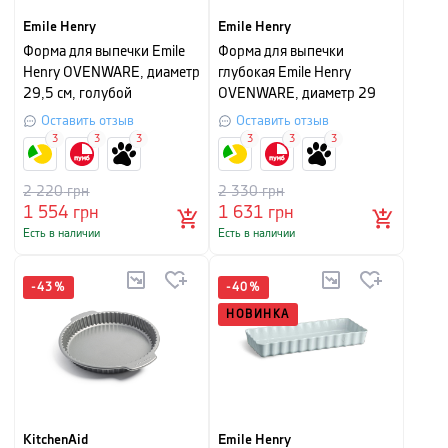
Emile Henry
Emile Henry
Форма для выпечки Emile
Форма для выпечки
Henry OVENWARE, диаметр
глубокая Emile Henry
29,5 см, голубой
OVENWARE, диаметр 29
см, голубой
Оставить отзыв
Оставить отзыв
3
3
3
3
3
3
2 220
грн
2 330
грн
1 554
грн
1 631
грн
Есть в наличии
Есть в наличии
-
43
%
-
40
%
НОВИНКА
KitchenAid
Emile Henry