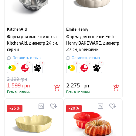
KitchenAid
Emile Henry
Форма для выпечки кекса
Форма для выпечки Emile
KitchenAid, диаметр 24 см,
Henry BAKEWARE, диаметр
серый
27 см, кремовый
Оставить отзыв
Оставить отзыв
3
3
3
3
3
3
2 199
грн
1 599
грн
2 275
грн
Есть в наличии
Есть в наличии
-
25
%
-
20
%