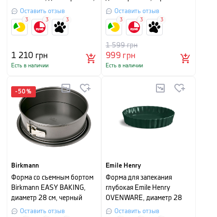
черный
Оставить отзыв
Оставить отзыв
3
3
3
3
3
3
1 599
грн
1 210
грн
999
грн
Есть в наличии
Есть в наличии
-
50
%
Birkmann
Emile Henry
Форма со съемным бортом
Форма для запекания
Birkmann EASY BAKING,
глубокая Emile Henry
диаметр 28 см, черный
OVENWARE, диаметр 28
см, зеленый
Оставить отзыв
Оставить отзыв