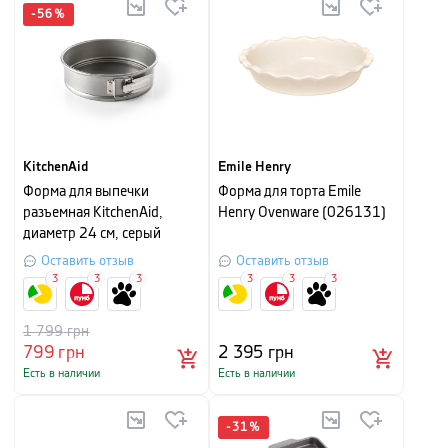
-
56
%
KitchenAid
Emile Henry
Форма для выпечки
Форма для торта Emile
разъемная KitchenAid,
Henry Ovenware (026131)
диаметр 24 см, серый
Оставить отзыв
Оставить отзыв
3
3
3
3
3
3
1 799
грн
799
грн
2 395
грн
Есть в наличии
Есть в наличии
-
31
%