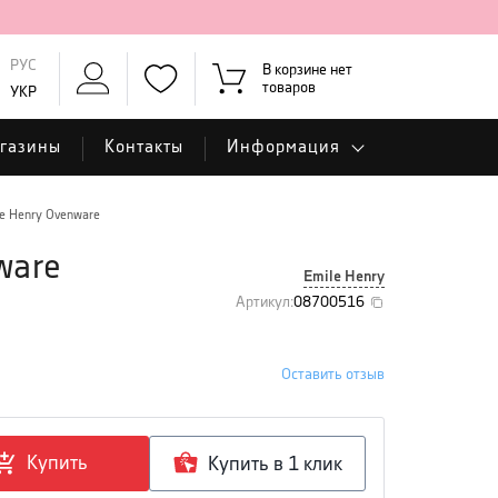
РУС
В корзине нет
товаров
УКР
газины
Контакты
Информация
le Henry Ovenware
ware
Emile Henry
Артикул
:
08700516
Оставить отзыв
Купить
Купить в 1 клик