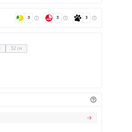
3
3
3
м
32 см