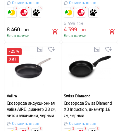
черный
Оставить отзыв
Оставить отзыв
3
3
3
3
3
3
6 499
грн
8 460
грн
4 399
грн
Есть в наличии
Есть в наличии
-
25
%
ХИТ
Valira
Swiss Diamond
Cковорода индукционная
Сковорода Swiss Diamond
Valira AIRE, диаметр 28 см,
XD Induction, диаметр 18
литой алюминий, черный
см, черный
Оставить отзыв
Оставить отзыв
3
3
3
3
3
3