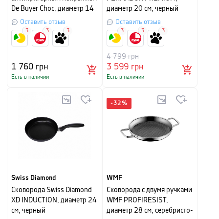
De Buyer Choc, диаметр 14
диаметр 20 см, черный
см
Оставить отзыв
Оставить отзыв
3
3
3
3
3
3
4 799
грн
1 760
грн
3 599
грн
Есть в наличии
Есть в наличии
-
32
%
Swiss Diamond
WMF
Сковорода Swiss Diamond
Сковорода с двумя ручками
XD INDUCTION, диаметр 24
WMF PROFIRESIST,
см, черный
диаметр 28 см, серебристо-