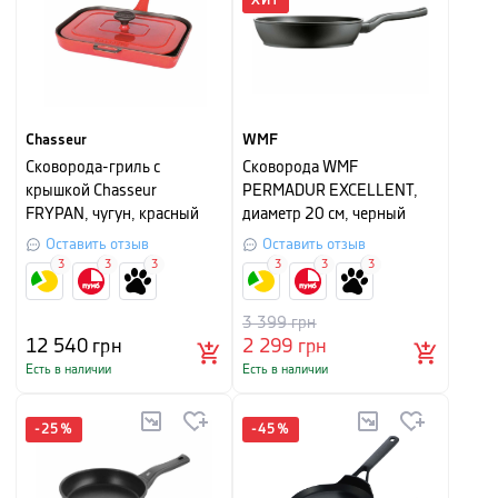
ХИТ
Chasseur
WMF
Cковорода-гриль с
Сковорода WMF
крышкой Chasseur
PERMADUR EXCELLENT,
FRYPAN, чугун, красный
диаметр 20 см, черный
Оставить отзыв
Оставить отзыв
3
3
3
3
3
3
3 399
грн
12 540
грн
2 299
грн
Есть в наличии
Есть в наличии
-
25
%
-
45
%