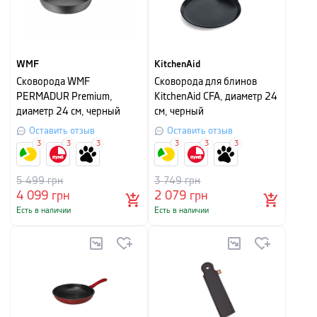
WMF
KitchenAid
Сковорода WMF
Сковорода для блинов
PERMADUR Premium,
KitchenAid CFA, диаметр 24
диаметр 24 см, черный
см, черный
Оставить отзыв
Оставить отзыв
3
3
3
3
3
3
5 499
грн
3 749
грн
4 099
грн
2 079
грн
Есть в наличии
Есть в наличии