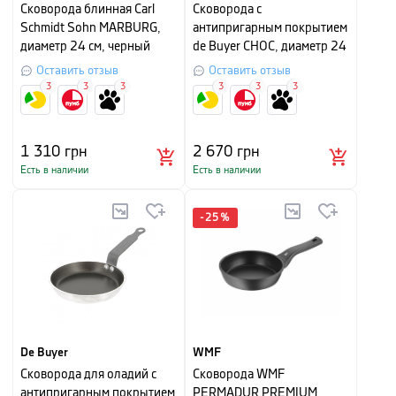
Сковорода блинная Carl
Сковорода с
Schmidt Sohn MARBURG,
антипригарным покрытием
диаметр 24 см, черный
de Buyer CHOC, диаметр 24
см, серебристо-черная
Оставить отзыв
Оставить отзыв
3
3
3
3
3
3
1 310
грн
2 670
грн
Есть в наличии
Есть в наличии
-
25
%
De Buyer
WMF
Сковорода для оладий с
Сковорода WMF
антипригарным покрытием
PERMADUR PREMIUM,