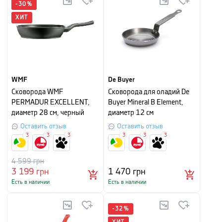
-
30
%
ХИТ
WMF
De Buyer
Сковорода WMF
Сковорода для оладий De
PERMADUR EXCELLENT,
Buyer Mineral B Element,
диаметр 28 см, черный
диаметр 12 см
Оставить отзыв
Оставить отзыв
3
3
3
3
3
3
4 599
грн
3 199
грн
1 470
грн
Есть в наличии
Есть в наличии
-
32
%