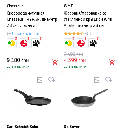
Chasseur
WMF
Сковорода чугунная
Жаровня/пароварка со
Chasseur FRYPAN, диаметр
стеклянной крышкой WMF
28 см, красный
Vitalis, диаметр 28 см,
объем 5 л, серебристый
Оставить отзыв
1
3
3
3
3
3
3
6 499
грн
9 180
грн
4 399
грн
Есть в наличии
Есть в наличии
Carl Schmidt Sohn
De Buyer