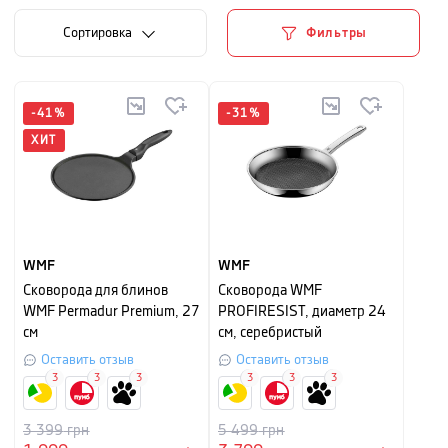
Cортировка
Фильтры
-
41
%
-
31
%
ХИТ
WMF
WMF
Сковорода для блинов
Сковорода WMF
WMF Permadur Premium, 27
PROFIRESIST, диаметр 24
см
см, серебристый
Оставить отзыв
Оставить отзыв
3
3
3
3
3
3
3 399
грн
5 499
грн