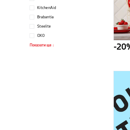
KitchenAid
Brabantia
Steelite
OXO
Показати ще ↓
-20%