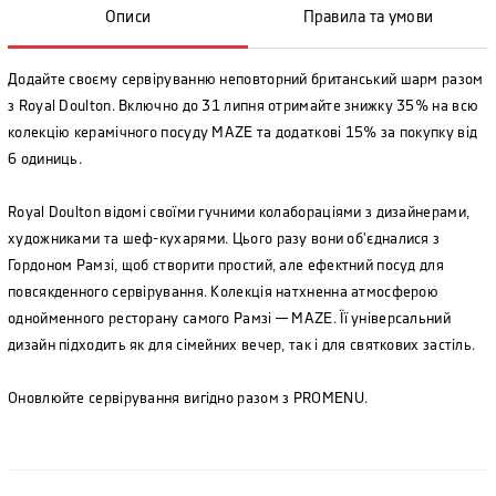
Описи
Правила та умови
Додайте своєму сервіруванню неповторний британський шарм разом
з Royal Doulton. Включно до 31 липня отримайте знижку 35% на всю
колекцію керамічного посуду MAZE та додаткові 15% за покупку від
6 одиниць.
Royal Doulton відомі своїми гучними колабораціями з дизайнерами,
художниками та шеф-кухарями. Цього разу вони об'єдналися з
Гордоном Рамзі, щоб створити простий, але ефектний посуд для
повсякденного сервірування. Колекція натхненна атмосферою
однойменного ресторану самого Рамзі — MAZE. Її універсальний
дизайн підходить як для сімейних вечер, так і для святкових застіль.
Оновлюйте сервірування вигідно разом з PROMENU.