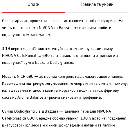
Описи
Правила та умови
Сезон гарячих, пряних та вершкових кавових напоїв — відкрито! На
честь цього разом з NIVONA та Bazzara ми вирішили зробити
подарунок всім кавоманам.
З 19 вересня до 31 жовтня купуйте автоматичну кавомашину
NIVONA CafeRomatica 690 за спеціальною ціною та отримайте в
подарунок* суміш Bazzara Dodicigrancru.
Модель NICR 690 — це повний контроль над смаком вашого напою.
Кавомашина підтримує регулювання температури та ступеня помелу,
налаштування міцності кави та жорсткості води, а також фірмову
систему Aroma Balance з трьома смаковими профілями.
Суміш Dodicigrancru від Bazzara — ідеальна пара для NIVONA
CafeRomatica 690. Середнє обсмажування, 100% арабіка, поєднання
цитрусової кислинки з ніжними шоколадними нотами та легким