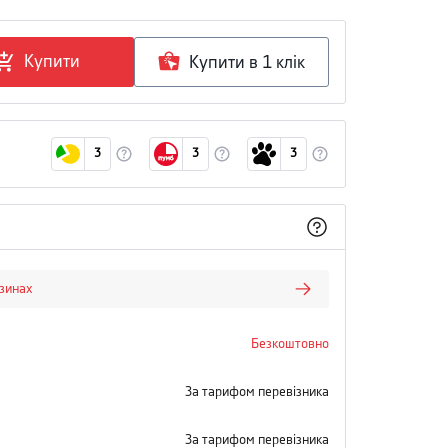
Купити
Купити в 1 клiк
3
3
3
азинах
Безкоштовно
За тарифом перевізника
За тарифом перевізника