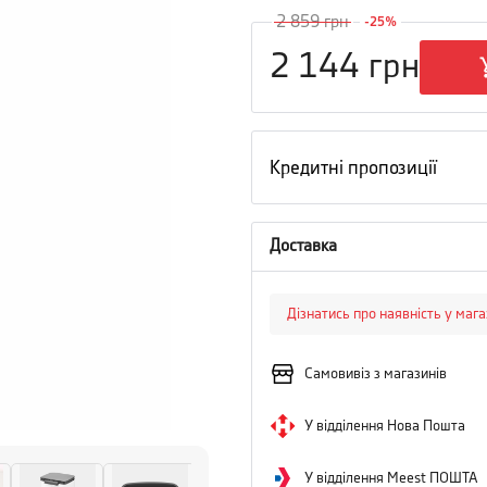
2 859
грн
-
25
%
2 144
грн
Кредитні пропозиції
Доставка
Дізнатись про наявність у маг
Самовивіз з магазинів
У відділення Нова Пошта
У відділення Meest ПОШТА