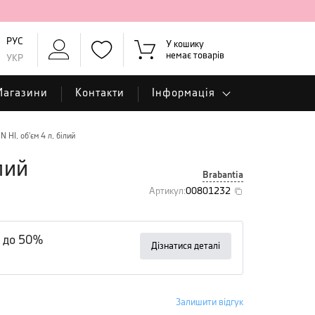
РУС
У кошику
немає товарів
УКР
Магазини
Контакти
Інформація
 HI, об'єм 4 л, білий
лий
Brabantia
Артикул
:
00801232
 до 50%
Дізнатися деталі
Залишити відгук