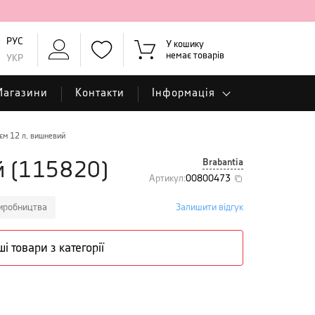
РУС
У кошику
немає товарів
УКР
Магазини
Контакти
Інформація
б'єм 12 л, вишневий
Brabantia
й
(
115820
)
Артикул
:
00800473
виробництва
Залишити відгук
ші товари з категорії