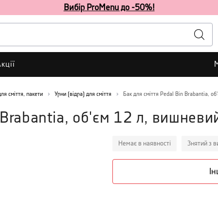
Вибір ProMenu до -50%!
кції
для сміття, пакети
Урни (відра) для сміття
Бак для сміття Pedal Bin Brabantia, о
 Brabantia, об'єм 12 л, вишневи
Немає в наявності
Знятий з 
Ін