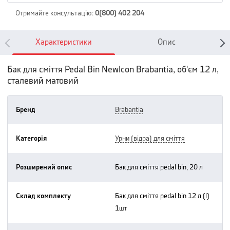
Отримайте консультацію
:
0(800) 402 204
Характеристики
Опис
Бак для сміття Pedal Bin NewIcon Brabantia, об'єм 12 л,
сталевий матовий
Бренд
brabantia
Категорія
урни (відра) для сміття
Розширений опис
бак для сміття pedal bin, 20 л
Склад комплекту
бак для сміття pedal bin 12 л (l)
1шт