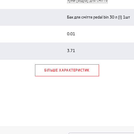
урни (відра) для сміття
бак для сміття pedal bin 30 л (l) 1шт
0.01
3.71
БІЛЬШЕ ХАРАКТЕРИСТИК