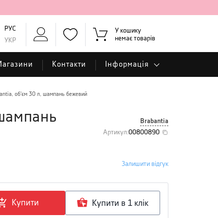
РУС
У кошику
немає товарів
УКР
Магазини
Контакти
Інформація
antia, об'єм 30 л, шампань бежевий
, шампань
Brabantia
Артикул
:
00800890
Залишити відгук
Купити
Купити в 1 клiк