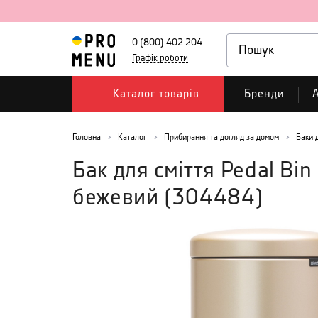
0 (800) 402 204
Графік роботи
Каталог товарів
Бренди
А
Головна
Каталог
Прибирання та догляд за домом
Баки 
Бак для сміття Pedal Bi
бежевий
(
304484
)