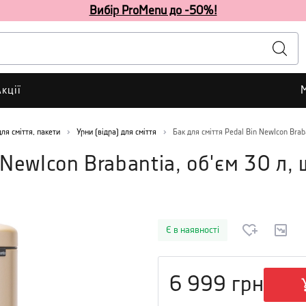
Вибір ProMenu до -50%!
кції
для сміття, пакети
Урни (відра) для сміття
Бак для сміття Pedal Bin NewIcon Brab
n NewIcon Brabantia, об'єм 30 л
Є в наявності
6 999
грн