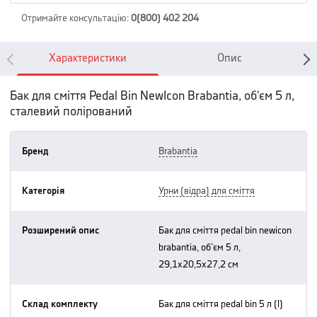
Отримайте консультацію
:
0(800) 402 204
Характеристики
Опис
Бак для сміття Pedal Bin NewIcon Brabantia, об'єм 5 л,
сталевий полірований
Бренд
brabantia
Категорія
урни (відра) для сміття
Розширений опис
бак для сміття pedal bin newicon
brabantia, об`єм 5 л,
29,1х20,5х27,2 см
Склад комплекту
бак для сміття pedal bin 5 л (l)