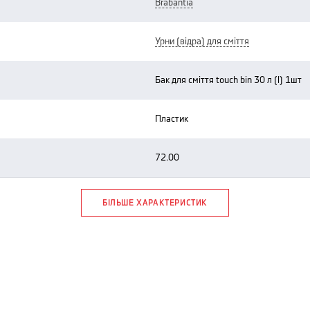
brabantia
урни (відра) для сміття
бак для сміття touch bin 30 л (l) 1шт
пластик
72.00
БІЛЬШЕ ХАРАКТЕРИСТИК