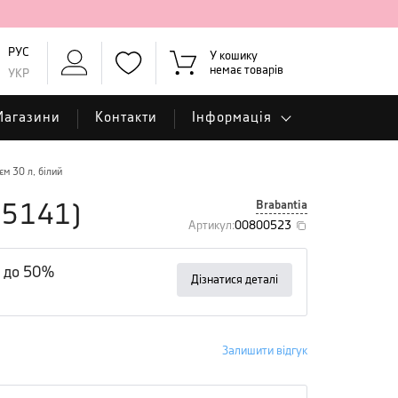
РУС
У кошику
немає товарів
УКР
Магазини
Контакти
Інформація
єм 30 л, білий
Brabantia
15141
)
Артикул
:
00800523
 до 50%
Дізнатися деталі
Залишити відгук