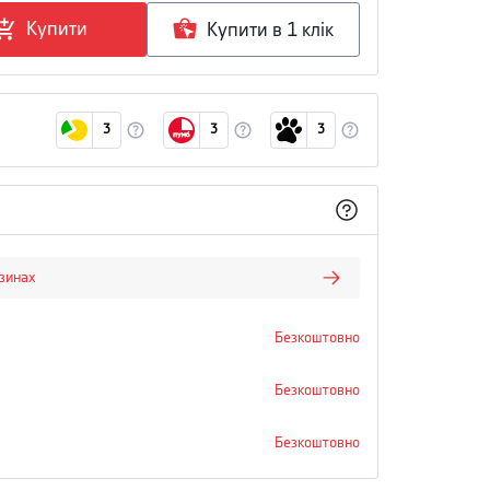
Купити
Купити в 1 клiк
3
3
3
азинах
Безкоштовно
Безкоштовно
Безкоштовно