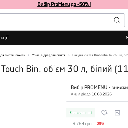
Вибір ProMenu до -50%!
кції
для сміття, пакети
Урни (відра) для сміття
Бак для сміття Brabantia Touch Bin, об'
 Touch Bin, об'єм 30 л, білий
(
1
Вибір PROMENU - знижки
Акція діє до
16.08.2026
Є в наявності
9 789
грн
-
25
%