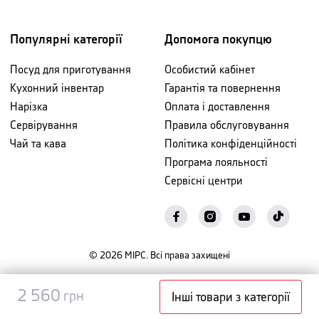
Популярні категорії
Допомога покупцю
Посуд для приготування
Особистий кабінет
Кухонний інвентар
Гарантія та повернення
Нарізка
Оплата і доставлення
Сервірування
Правила обслуговування
Чай та кава
Політика конфіденційності
Програма лояльності
Сервісні центри
©
2026
МІРС. Всі права захищені
Повідомити
2 560
2 560
грн
грн
Інші товари з категорії
про наявність