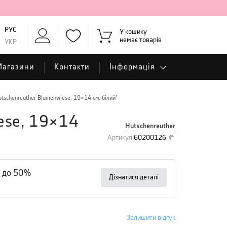
РУС
У кошику
немає товарів
УКР
Магазини
Контакти
Інформація
tschenreuther Blumenwiese, 19×14 см, білий"
ese, 19×14
Hutschenreuther
Артикул
:
60200126
 до 50%
Дізнатися деталі
Залишити відгук