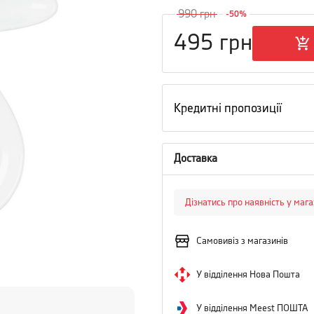
990
грн
-
50
%
495
грн
Кредитні пропозиції
Доставка
Дізнатись про наявність у маг
Самовивіз з магазинів
У відділення Нова Пошта
У відділення Meest ПОШТА