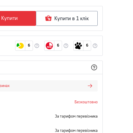
Купити
Купити в 1 клiк
6
6
6
азинах
Безкоштовно
За тарифом перевізника
За тарифом перевізника