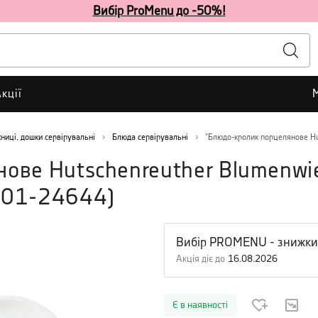
Вибір ProMenu до -50%!
кції
ниці, дошки сервірувальні
Блюда сервірувальні
"Блюдо-кролик порцелянове Hu
нове Hutschenreuther Blumenwi
001-24644
)
Вибір PROMENU - знижки
Акція діє до
16.08.2026
Є в наявності