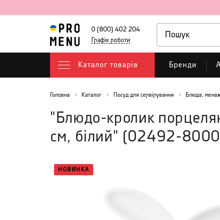
0 (800) 402 204
Графік роботи
Каталог товарів
Бренди
А
Головна
Каталог
Посуд для сервірування
Блюда, менаж
"Блюдо-кролик порцеля
см, білий"
(
02492-800
НОВИНКА