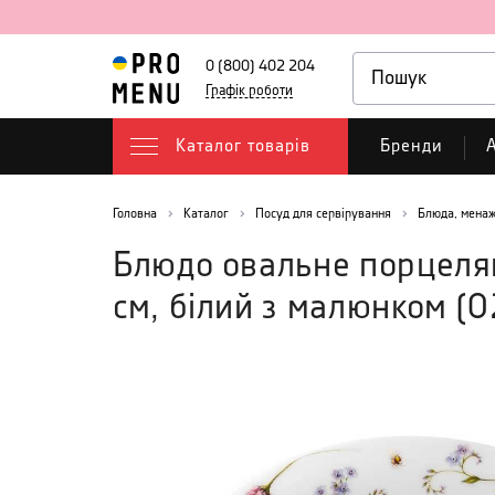
0 (800) 402 204
Графік роботи
Каталог товарів
Бренди
А
Головна
Каталог
Посуд для сервірування
Блюда, менаж
Блюдо овальне порцелян
см, білий з малюнком
(
0