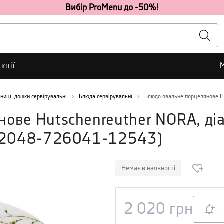
Вибір ProMenu до -50%!
кції
ниці, дошки сервірувальні
Блюда сервірувальні
Блюдо овальне порцелянове Hu
ове Hutschenreuther NORA, ді
2048-726041-12543
)
Немає в наявності
2 020
грн