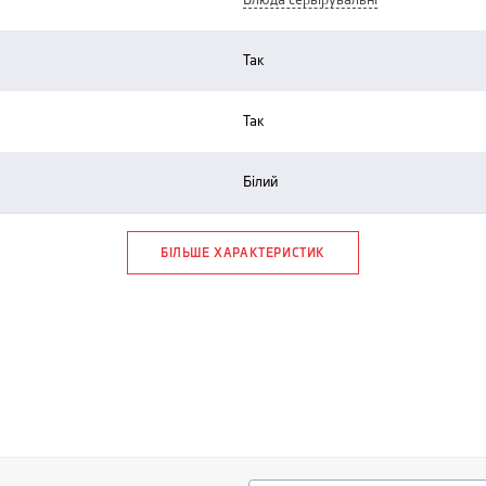
блюда сервірувальні
так
так
білий
БІЛЬШЕ ХАРАКТЕРИСТИК