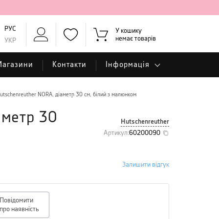
РУС
У кошику
немає товарів
УКР
Магазини
Контакти
Інформація
tschenreuther NORA, діаметр 30 см, білий з малюнком
аметр 30
Hutschenreuther
Артикул
:
60200090
Залишити відгук
Повідомити
про наявність