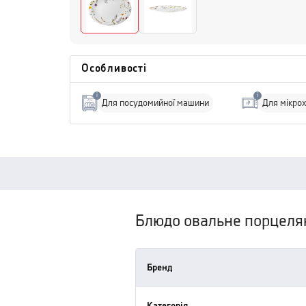
Особливості
i
i
Для посудомийної машини
Для мікрох
Блюдо овальне порцелян
Бренд