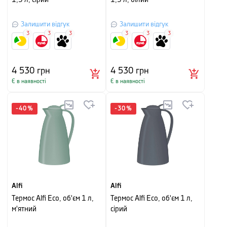
1,5 л, сірий
1,5 л, білий
Залишити відгук
Залишити відгук
3
3
3
3
3
3
4 530
грн
4 530
грн
Є в наявності
Є в наявності
-
40
%
-
30
%
Alfi
Alfi
Термос Alfi Eco, об'єм 1 л,
Термос Alfi Eco, об'єм 1 л,
м'ятний
сірий