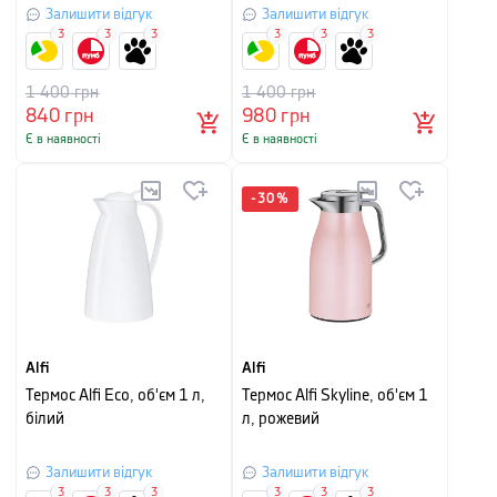
Залишити відгук
Залишити відгук
3
3
3
3
3
3
1 400
грн
1 400
грн
840
грн
980
грн
Є в наявності
Є в наявності
-
30
%
Alfi
Alfi
Термос Alfi Eco, об'єм 1 л,
Термос Alfi Skyline, об'єм 1
білий
л, рожевий
Залишити відгук
Залишити відгук
3
3
3
3
3
3