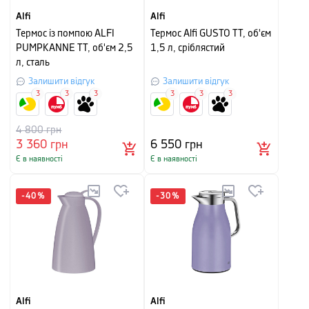
Alfi
Alfi
Термос із помпою ALFI
Термос Alfi GUSTO TT, об'єм
PUMPKANNE TT, об'єм 2,5
1,5 л, сріблястий
л, сталь
Залишити відгук
Залишити відгук
3
3
3
3
3
3
4 800
грн
3 360
грн
6 550
грн
Є в наявності
Є в наявності
-
40
%
-
30
%
Alfi
Alfi