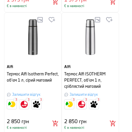
Є в наявності
Є в наявності
Alfi
Alfi
Термос Alfi Isotherm Perfect,
Термос Alfi ISOTHERM
об'єм 1 л, сірий матовий
PERFECT, об'єм 1 л,
сріблястий матовий
Залишити відгук
Залишити відгук
3
3
3
3
3
3
2 850
грн
2 850
грн
Є в наявності
Є в наявності