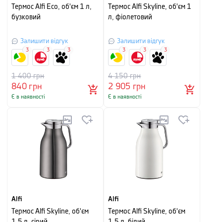
Термос Alfi Eco, об'єм 1 л,
Термос Alfi Skyline, об'єм 1
бузковий
л, фіолетовий
Залишити відгук
Залишити відгук
3
3
3
3
3
3
1 400
грн
4 150
грн
840
грн
2 905
грн
Є в наявності
Є в наявності
Alfi
Alfi
Термос Alfi Skyline, об'єм
Термос Alfi Skyline, об'єм