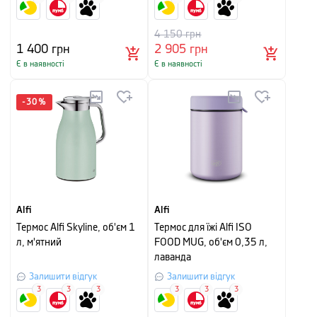
4 150
грн
1 400
грн
2 905
грн
Є в наявності
Є в наявності
-
30
%
Alfi
Alfi
Термос Alfi Skyline, об'єм 1
Термос для їжі Alfi ISO
л, м'ятний
FOOD MUG, об'єм 0,35 л,
лаванда
Залишити відгук
Залишити відгук
3
3
3
3
3
3