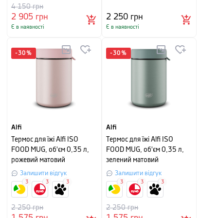
4 150
грн
2 905
грн
2 250
грн
Є в наявності
Є в наявності
-
30
%
-
30
%
Alfi
Alfi
Термос для їжі Alfi ISO
Термос для їжі Alfi ISO
FOOD MUG, об'єм 0,35 л,
FOOD MUG, об'єм 0,35 л,
рожевий матовий
зелений матовий
Залишити відгук
Залишити відгук
3
3
3
3
3
3
2 250
грн
2 250
грн
1 575
грн
1 575
грн