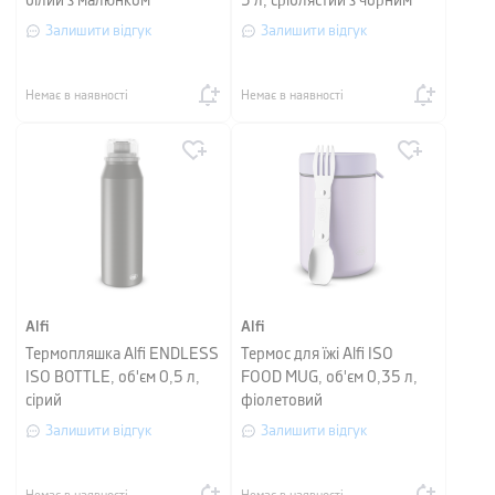
білий з малюнком
3 л, сріблястий з чорним
Залишити відгук
Залишити відгук
Немає в наявності
Немає в наявності
Alfi
Alfi
Термопляшка Alfi ENDLESS
Термос для їжі Alfi ISO
ISO BOTTLE, об'єм 0,5 л,
FOOD MUG, об'єм 0,35 л,
сірий
фіолетовий
Залишити відгук
Залишити відгук