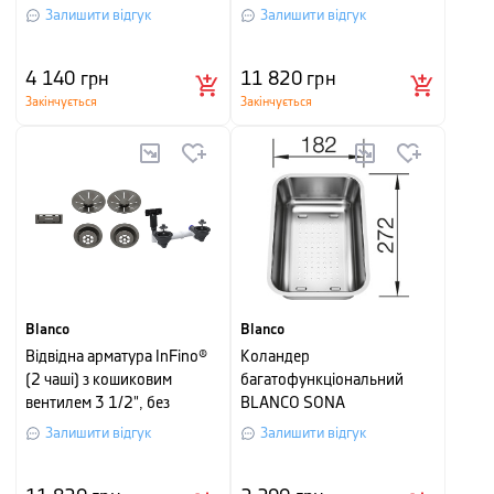
клапана-автомата, satin
Залишити відгук
Залишити відгук
platinum
4 140
грн
11 820
грн
Закінчується
Закінчується
Blanco
Blanco
Відвідна арматура InFino®
Коландер
(2 чаші) з кошиковим
багатофункціональний
вентилем 3 1/2", без
BLANCO SONA
клапана-автомата, satin
Залишити відгук
Залишити відгук
dark steel