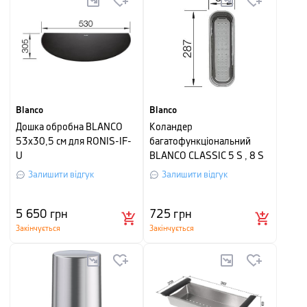
Blanco
Blanco
Дошка обробна BLANCO
Коландер
53х30,5 см для RONIS-IF-
багатофункціональний
U
BLANCO CLASSIC 5 S , 8 S
(пластик)
Залишити відгук
Залишити відгук
5 650
грн
725
грн
Закінчується
Закінчується