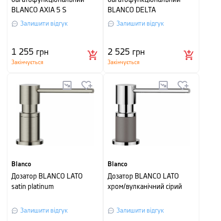
багатофункціональний
багатофункціональний
BLANCO AXIA 5 S
BLANCO DELTA
Залишити відгук
Залишити відгук
1 255
грн
2 525
грн
Закінчується
Закінчується
Blanco
Blanco
Дозатор BLANCO LATO
Дозатор BLANCO LATO
satin platinum
хром/вулканічний сірий
Залишити відгук
Залишити відгук