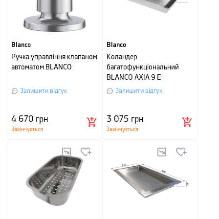
Blanco
Blanco
Ручка управління клапаном
Коландер
автоматом BLANCO
багатофункціональний
BLANCO AXIA 9 E
Залишити відгук
Залишити відгук
4 670
грн
3 075
грн
Закінчується
Закінчується