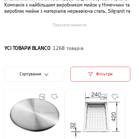
Компанія є найбільшим виробником мийок у Німеччині та
виробляє мийки з матеріалів нержавіюча сталь, Silgranit та
кераміка.
Показати повністю
Цей сімейний бізнес був заснований у 1925 році та відтоді
є символом німецької якості та надійності. Разом з
компаніями E.G.O., BLANCO Professional, DEFENDI та Arpa,
УСІ ТОВАРИ
BLANCO
1268
товарів
компанія BLANCO є частиною BLANC & FISCHER
Familienholding.
Сортування
Фільтри