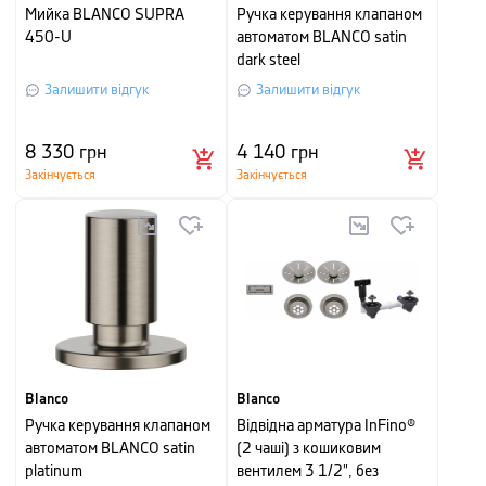
Мийка BLANCO SUPRA
Ручка керування клапаном
450-U
автоматом BLANCO satin
dark steel
Залишити відгук
Залишити відгук
8 330
грн
4 140
грн
Закінчується
Закінчується
Blanco
Blanco
Ручка керування клапаном
Відвідна арматура InFino®
автоматом BLANCO satin
(2 чаші) з кошиковим
platinum
вентилем 3 1/2", без