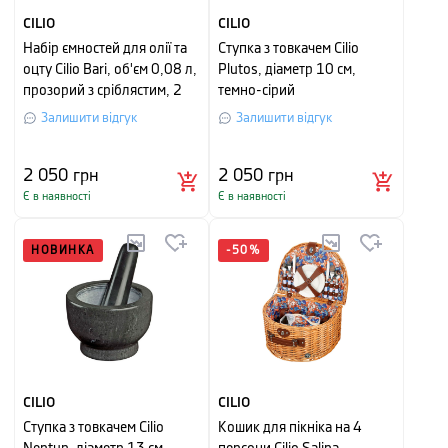
CILIO
CILIO
Набір ємностей для олії та
Ступка з товкачем Cilio
оцту Cilio Bari, об'єм 0,08 л,
Plutos, діаметр 10 см,
прозорий з сріблястим, 2
темно-сірий
шт
Залишити відгук
Залишити відгук
2 050
грн
2 050
грн
Є в наявності
Є в наявності
НОВИНКА
-
50
%
CILIO
CILIO
Ступка з товкачем Cilio
Кошик для пікніка на 4