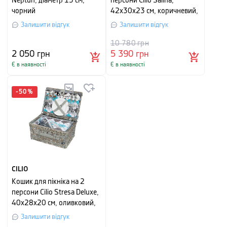
Neptun, діаметр 13 см,
персони Cilio Salina,
чорний
42х30х23 см, коричневий,
22 предмети
Залишити відгук
Залишити відгук
10 780
грн
2 050
грн
5 390
грн
Є в наявності
Є в наявності
-
50
%
CILIO
Кошик для пікніка на 2
персони Cilio Stresa Deluxe,
40х28х20 см, оливковий,
14 предметів
Залишити відгук