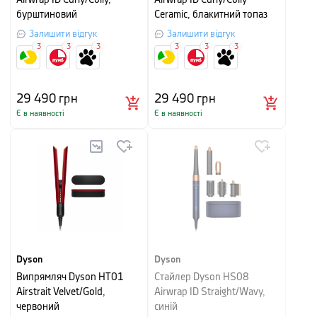
Airwrap ID Curly/Coily,
Airwrap ID Curly/Coily
бурштиновий
Ceramic, блакитний топаз
Залишити відгук
Залишити відгук
3
3
3
3
3
3
29 490
грн
29 490
грн
Є в наявності
Є в наявності
Dyson
Dyson
Випрямляч Dyson HT01
Стайлер Dyson HS08
Airstrait Velvet/Gold,
Airwrap ID Straight/Wavy,
червоний
синій