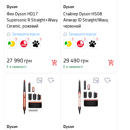
Dyson
Dyson
Фен Dyson HD17
Стайлер Dyson HS08
Supersonic R Straight+Wavy
Airwrap ID Straight/Wavy,
Ceramic, рожевий
червоний
Залишити відгук
Залишити відгук
3
3
3
3
3
3
27 990
грн
29 490
грн
Є в наявності
Є в наявності
Dyson
Dyson