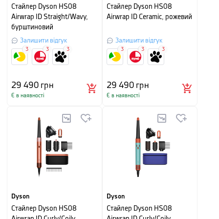
Стайлер Dyson HS08
Стайлер Dyson HS08
Airwrap ID Straight/Wavy,
Airwrap ID Ceramic, рожевий
бурштиновий
Залишити відгук
Залишити відгук
3
3
3
3
3
3
29 490
грн
29 490
грн
Є в наявності
Є в наявності
Dyson
Dyson
Стайлер Dyson HS08
Стайлер Dyson HS08