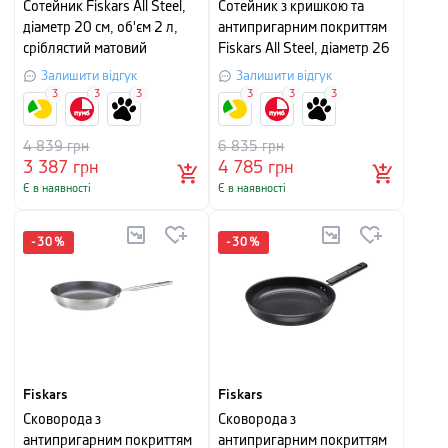
Сотейник Fiskars All Steel,
Сотейник з кришкою та
діаметр 20 см, об'єм 2 л,
антипригарним покриттям
сріблястий матовий
Fiskars All Steel, діаметр 26
см, сріблясто-сірий
Залишити відгук
Залишити відгук
3
3
3
3
3
3
4 839
грн
6 835
грн
3 387
грн
4 785
грн
Є в наявності
Є в наявності
-
30
%
-
30
%
Fiskars
Fiskars
Сковорода з
Сковорода з
антипригарним покриттям
антипригарним покриттям