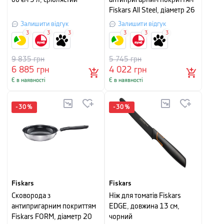
об'єм 3 л, сріблястий
антипригарним покриттям
Fiskars All Steel, діаметр 26
см, сріблясто-сірий
Залишити відгук
Залишити відгук
3
3
3
3
3
3
9 835
грн
5 745
грн
6 885
грн
4 022
грн
Є в наявності
Є в наявності
-
30
%
-
30
%
Fiskars
Fiskars
Сковорода з
Ніж для томатів Fiskars
антипригарним покриттям
EDGE, довжина 13 см,
Fiskars FORM, діаметр 20
чорний