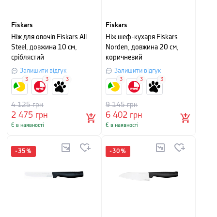
Fiskars
Fiskars
Ніж для овочів Fiskars All
Ніж шеф-кухаря Fiskars
Steel, довжина 10 см,
Norden, довжина 20 см,
сріблястий
коричневий
Залишити відгук
Залишити відгук
3
3
3
3
3
3
4 125
грн
9 145
грн
2 475
грн
6 402
грн
Є в наявності
Є в наявності
-
35
%
-
30
%