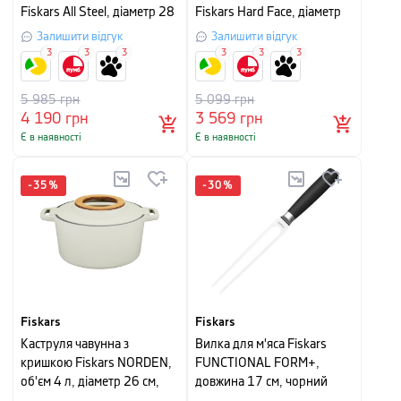
Fiskars All Steel, діаметр 28
Fiskars Hard Face, діаметр
см, сріблясто-сірий
30 см, чорний
Залишити відгук
Залишити відгук
3
3
3
3
3
3
5 985
грн
5 099
грн
4 190
грн
3 569
грн
Є в наявності
Є в наявності
-
35
%
-
30
%
Fiskars
Fiskars
Каструля чавунна з
Вилка для м'яса Fiskars
кришкою Fiskars NORDEN,
FUNCTIONAL FORM+,
об'єм 4 л, діаметр 26 см,
довжина 17 см, чорний