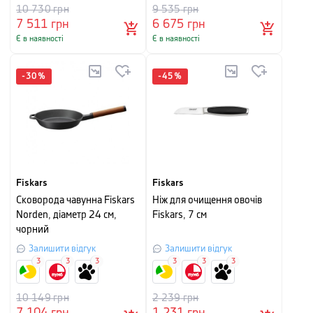
10 730
грн
9 535
грн
7 511
грн
6 675
грн
Є в наявності
Є в наявності
-
30
%
-
45
%
Fiskars
Fiskars
Сковорода чавунна Fiskars
Ніж для очищення овочів
Norden, діаметр 24 см,
Fiskars, 7 см
чорний
Залишити відгук
Залишити відгук
3
3
3
3
3
3
10 149
грн
2 239
грн
7 104
грн
1 231
грн