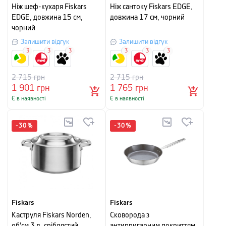
Ніж шеф-кухаря Fiskars
Ніж сантоку Fiskars EDGE,
EDGE, довжина 15 см,
довжина 17 см, чорний
чорний
Залишити відгук
Залишити відгук
3
3
3
3
3
3
2 715
грн
2 715
грн
1 901
грн
1 765
грн
Є в наявності
Є в наявності
-
30
%
-
30
%
Fiskars
Fiskars
Каструля Fiskars Norden,
Сковорода з