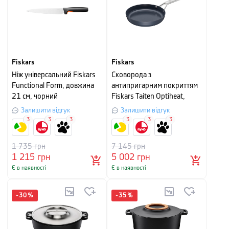
Fiskars
Fiskars
Ніж універсальний Fiskars
Сковорода з
Functional Form, довжина
антипригарним покриттям
21 см, чорний
Fiskars Taiten Optiheat,
діаметр 24 см, чорний
Залишити відгук
Залишити відгук
3
3
3
3
3
3
1 735
грн
7 145
грн
1 215
грн
5 002
грн
Є в наявності
Є в наявності
-
30
%
-
35
%