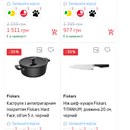
см, сріблясто-чорний
Залишити відгук
Залишити відгук
3
3
3
3
3
3
2 159
грн
1 395
грн
1 511
грн
977
грн
Є в наявності
Є в наявності
-
30
%
-
30
%
Fiskars
Fiskars
Каструля з антипригарним
Ніж шеф-кухаря Fiskars
покриттям Fiskars Hard
TITANIUM, довжина 20 см,
Face, об'єм 5 л, чорний
чорний
Залишити відгук
Залишити відгук
3
3
3
3
3
3