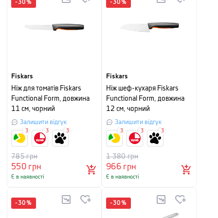
-
30
%
-
30
%
Fiskars
Fiskars
Ніж для томатів Fiskars
Ніж шеф-кухаря Fiskars
Functional Form, довжина
Functional Form, довжина
11 см, чорний
12 см, чорний
Залишити відгук
Залишити відгук
3
3
3
3
3
3
785
грн
1 380
грн
550
грн
966
грн
Є в наявності
Є в наявності
-
30
%
-
30
%