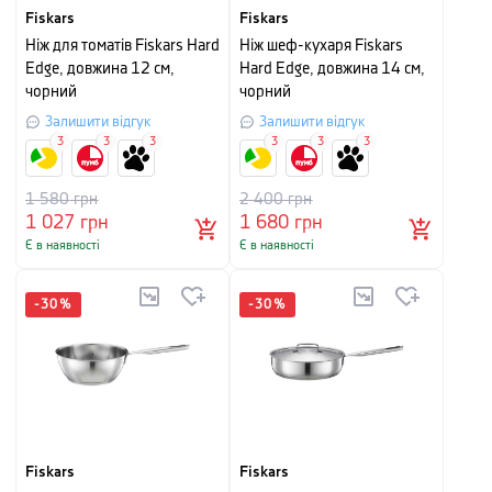
Fiskars
Fiskars
Ніж для томатів Fiskars Hard
Ніж шеф-кухаря Fiskars
Edge, довжина 12 см,
Hard Edge, довжина 14 см,
чорний
чорний
Залишити відгук
Залишити відгук
3
3
3
3
3
3
1 580
грн
2 400
грн
1 027
грн
1 680
грн
Є в наявності
Є в наявності
-
30
%
-
30
%
Fiskars
Fiskars