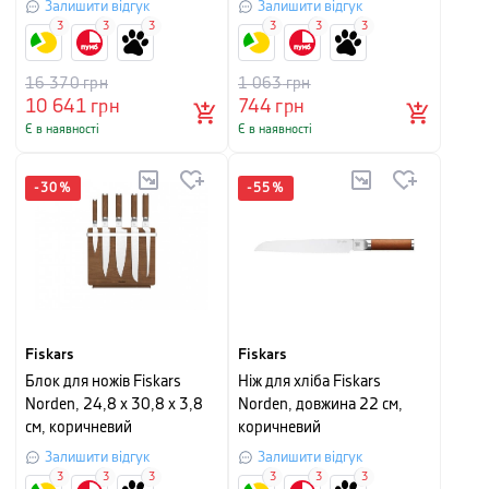
білий
Залишити відгук
Залишити відгук
3
3
3
3
3
3
16 370
грн
1 063
грн
10 641
грн
744
грн
Є в наявності
Є в наявності
-
30
%
-
55
%
Fiskars
Fiskars
Блок для ножів Fiskars
Ніж для хліба Fiskars
Norden, 24,8 х 30,8 х 3,8
Norden, довжина 22 см,
см, коричневий
коричневий
Залишити відгук
Залишити відгук
3
3
3
3
3
3