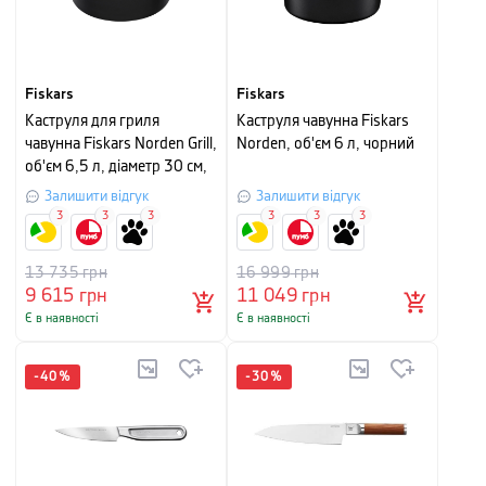
Fiskars
Fiskars
Каструля для гриля
Каструля чавунна Fiskars
чавунна Fiskars Norden Grill,
Norden, об'єм 6 л, чорний
об'єм 6,5 л, діаметр 30 см,
чорний
Залишити відгук
Залишити відгук
3
3
3
3
3
3
13 735
грн
16 999
грн
9 615
грн
11 049
грн
Є в наявності
Є в наявності
-
40
%
-
30
%