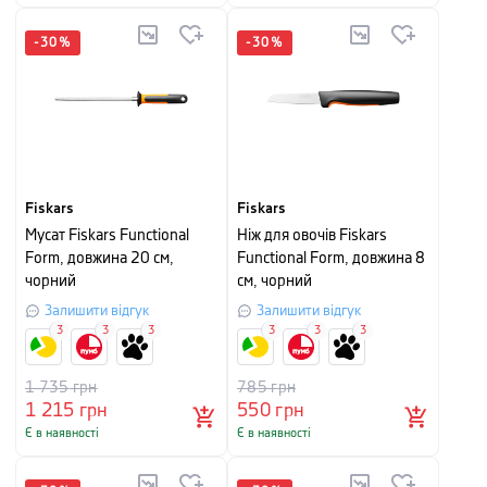
-
30
%
-
30
%
Fiskars
Fiskars
Мусат Fiskars Functional
Ніж для овочів Fiskars
Form, довжина 20 см,
Functional Form, довжина 8
чорний
см, чорний
Залишити відгук
Залишити відгук
3
3
3
3
3
3
1 735
грн
785
грн
1 215
грн
550
грн
Є в наявності
Є в наявності