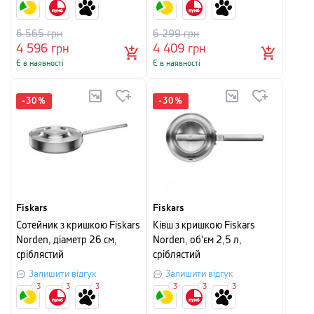
6 565
грн
6 299
грн
4 596
грн
4 409
грн
Є в наявності
Є в наявності
-
30
%
-
30
%
Fiskars
Fiskars
Сотейник з кришкою Fiskars
Ківш з кришкою Fiskars
Norden, діаметр 26 см,
Norden, об'єм 2,5 л,
сріблястий
сріблястий
Залишити відгук
Залишити відгук
3
3
3
3
3
3