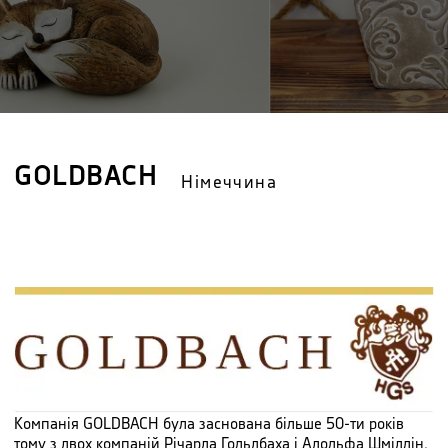
GOLDBACH
Німеччина
Компанія GOLDBACH була заснована більше 50-ти років
тому з двох компаній Річарда Гольдбаха і Адольфа Шмідлін.