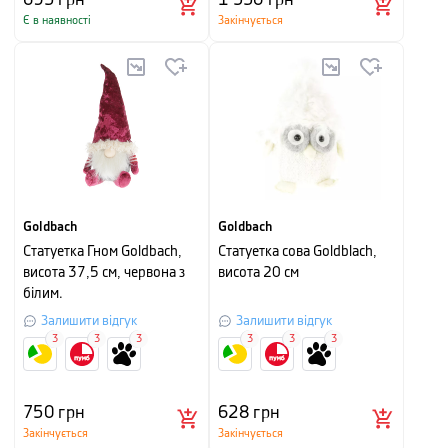
Є в наявності
Закінчується
Goldbach
Goldbach
Cтатуетка Гном Goldbach,
Статуетка сова Goldblach,
висота 37,5 см, червона з
висота 20 см
білим.
Залишити відгук
Залишити відгук
3
3
3
3
3
3
750
грн
628
грн
Закінчується
Закінчується