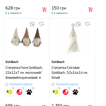
628
грн
150
грн
Є в наявності
Є в наявності
Goldbach
Goldbach
Cтатуетка Гном Goldbach,
Cтатуетка Сніговик
22х11х7 см, молочний/
Goldbach, 52х14х14 см,
бежевий/коричневий, в
білий
асортименті
Залишити відгук
Залишити відгук
3
3
3
3
3
3
695
грн
1 350
грн