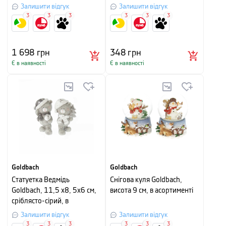
Залишити відгук
Залишити відгук
3
3
3
3
3
3
1 698
грн
348
грн
Є в наявності
Є в наявності
Goldbach
Goldbach
Статуетка Ведмідь
Снігова куля Goldbach,
Goldbach, 11,5 х8, 5х6 см,
висота 9 см, в асортименті
сріблясто-сірий, в
асортименті
Залишити відгук
Залишити відгук
3
3
3
3
3
3