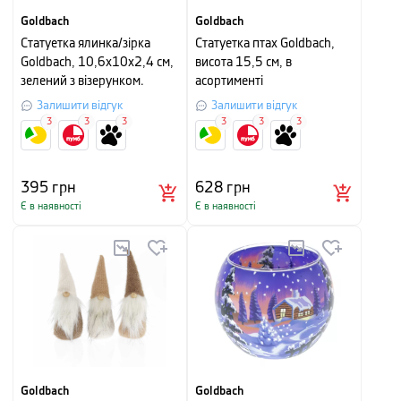
Goldbach
Goldbach
Cтатуетка ялинка/зірка
Статуетка птах Goldbach,
Goldbach, 10,6х10х2,4 см,
висота 15,5 см, в
зелений з візерунком.
асортименті
Залишити відгук
Залишити відгук
3
3
3
3
3
3
395
грн
628
грн
Є в наявності
Є в наявності
Goldbach
Goldbach