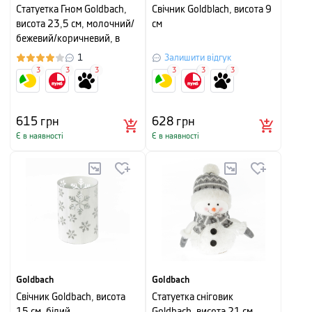
Cтатуетка Гном Goldbach,
Свічник Goldblach, висота 9
висота 23,5 см, молочний/
см
бежевий/коричневий, в
асортименті
1
Залишити відгук
3
3
3
3
3
3
615
грн
628
грн
Є в наявності
Є в наявності
Goldbach
Goldbach
Свічник Goldbach, висота
Статуетка сніговик