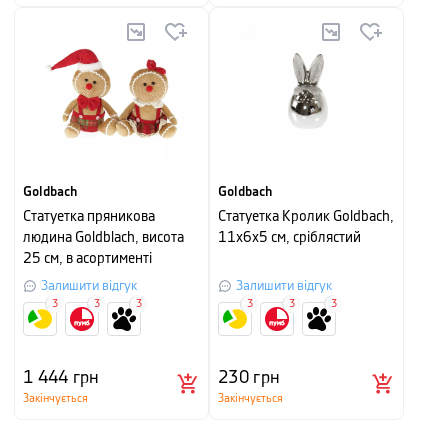
Goldbach
Goldbach
Статуетка пряникова
Cтатуетка Кролик Goldbach,
людина Goldblach, висота
11х6х5 см, сріблястий
25 см, в асортименті
Залишити відгук
Залишити відгук
3
3
3
3
3
3
1 444
грн
230
грн
Закінчується
Закінчується