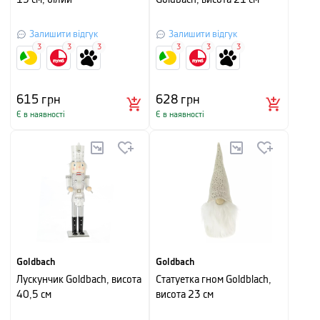
15 см, білий
Goldbach, висота 21 см
Залишити відгук
Залишити відгук
3
3
3
3
3
3
615
грн
628
грн
Є в наявності
Є в наявності
Goldbach
Goldbach
Лускунчик Goldbach, висота
Статуетка гном Goldblach,
40,5 см
висота 23 см