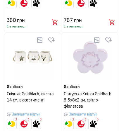
360
грн
767
грн
Є в наявності
Є в наявності
Goldbach
Goldbach
Свічник Goldblach, висота
Cтатуетка Квітка Goldbach,
14 см, в асортименті
8,5х8х2 см, світло-
фіолетова
Залишити відгук
Залишити відгук
3
3
3
3
3
3