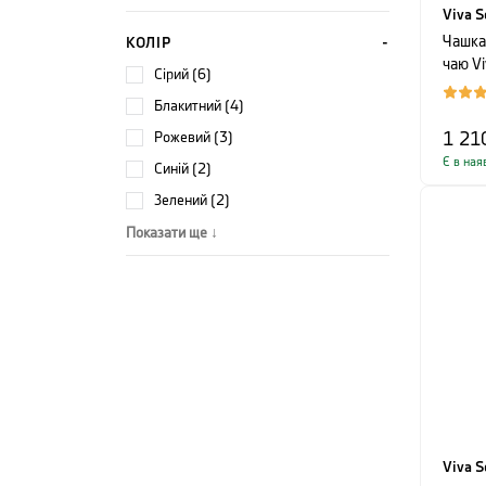
Viva S
Чашка
КОЛІР
чаю Vi
сірий (6)
ELLA, 
блакитний (4)
бежев
помар
рожевий (3)
1 21
Є в ная
синій (2)
зелений (2)
Показати ще ↓
Viva S