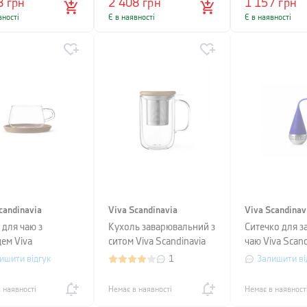
8
грн
2 408
грн
1 157
грн
вності
Є в наявності
Є в наявності
candinavia
Viva Scandinavia
Viva Scandinav
 для чаю з
Кухоль заварювальний з
Ситечко для з
ем Viva
ситом Viva Scandinavia
чаю Viva Scand
inavia CLASSIC,
MINIMA, об'єм 0,5 л,
INFUSION, роз
ишити відгук
1
Залишити ві
 0.25 л, прозорий
прозорий
16, синій
 наявності
Немає в наявності
Немає в наявност