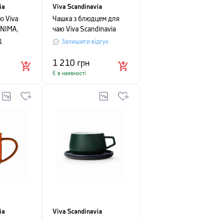
ia
Viva Scandinavia
ю Viva
Чашка з блюдцем для
INIMA,
чаю Viva Scandinavia
прозорий
ELLA, об'єм 0,25 л,
1
Залишити відгук
блакитний
1 210
грн
Є в наявності
ia
Viva Scandinavia