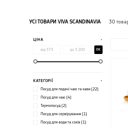
УСІ ТОВАРИ
VIVA SCANDINAVIA
30
това
ЦІНА
OK
КАТЕГОРІЇ
посуд для подачі чаю та кави (22)
посуд для чаю (4)
термопосуд (2)
посуд для сервірування (1)
посуд для води та соків (1)