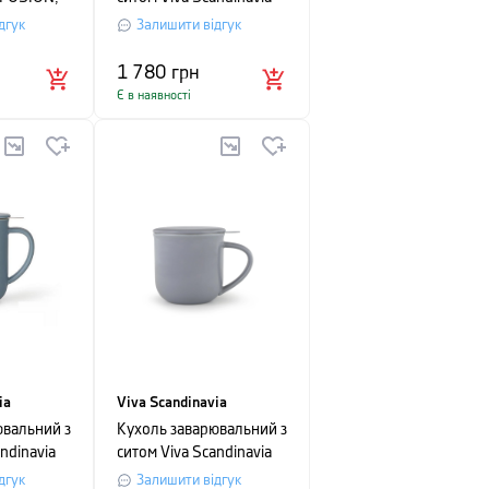
зорий з
MINIMA, об'єм 0,5 л,
дгук
Залишити відгук
рожевий
1 780
грн
Є в наявності
ia
Viva Scandinavia
ювальний з
Кухоль заварювальний з
ndinavia
ситом Viva Scandinavia
0,5 л,
MINIMA, об'єм 0.35 л,
дгук
Залишити відгук