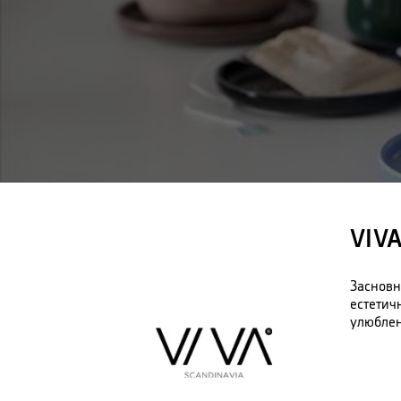
VIV
Засновн
естетич
улюблен
Асортим
гармоні
ніщо не