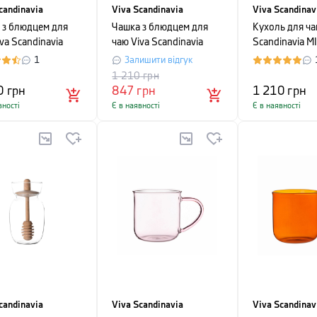
candinavia
Viva Scandinavia
Viva Scandinav
 з блюдцем для
Чашка з блюдцем для
Кухоль для ча
va Scandinavia
чаю Viva Scandinavia
Scandinavia M
об'єм 0,25 л,
ELLA, об'єм 0,25 л,
об'єм 0,4 л, 
1
Залишити відгук
ий та
сірий
блакитний
1 210
грн
анчевий
0
грн
847
грн
1 210
грн
вності
Є в наявності
Є в наявності
candinavia
Viva Scandinavia
Viva Scandinav