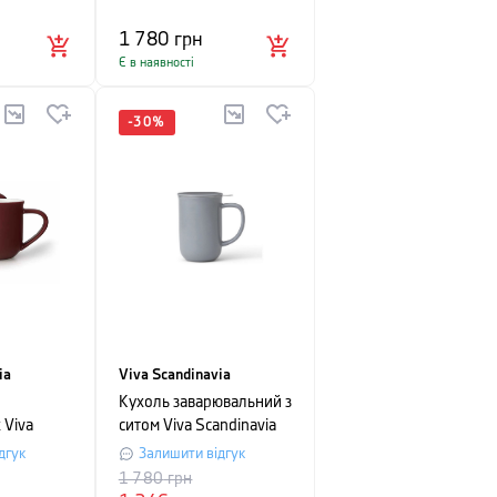
сіро-блакитний
1 780
грн
Є в наявності
-
30
%
ia
Viva Scandinavia
Кухоль заварювальний з
 Viva
ситом Viva Scandinavia
INIMA,
MINIMA, об'єм 0,5 л,
дгук
Залишити відгук
сіро-блакитний
1 780
грн
шт