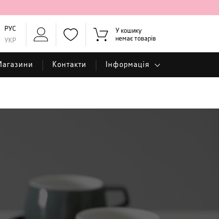
РУС
У кошику
немає товарів
УКР
Магазини
Контакти
Інформація
a