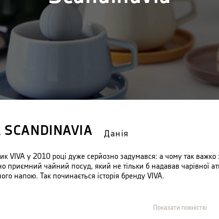
A SCANDINAVIA
Данія
ик VIVA у 2010 році дуже серйозно задумався: а чому так важко
но приємний чайний посуд, який не тільки б надавав чарівної 
ого напою. Так починається історія бренду VIVA.
ент бренду представляє собою величезне різноманіття чайних акс
йно переплітаються з креативним стильним дизайном. Нічого зай
Показати повністю
 буде відволікати вас від насолоди запашним чаєм.