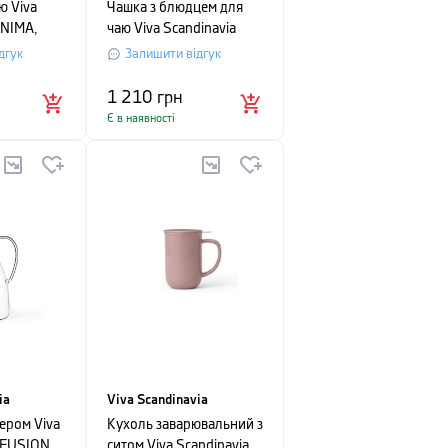
ю Viva
Чашка з блюдцем для
INIMA,
чаю Viva Scandinavia
прозорий
ELLA, об'єм 0,25 л,
дгук
Залишити відгук
й
темно-зелений
1 210
грн
Є в наявності
ia
Viva Scandinavia
зером Viva
Кухоль заварювальний з
NFUSION,
ситом Viva Scandinavia