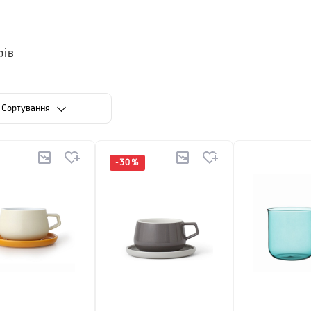
рів
Сортування
-
30
%