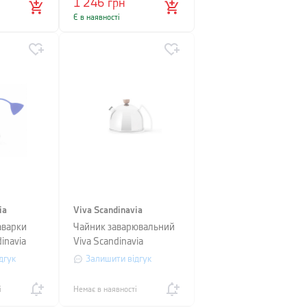
1 246
грн
Є в наявності
ia
Viva Scandinavia
аварки
Чайник заварювальний
inavia
Viva Scandinavia
міри 4 х
THOMAS, об'єм 0,9 л,
дгук
Залишити відгук
сріблястий
і
Немає в наявності