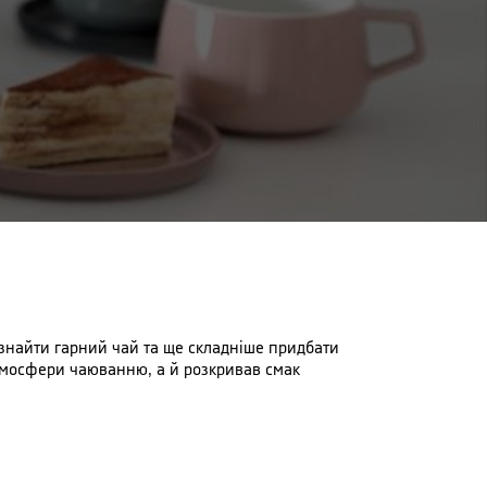
 знайти гарний чай та ще складніше придбати
атмосфери чаюванню, а й розкривав смак
есуарів. Високоякісні та екологічні матеріали
вого, кожна деталь несе особливу функцію. І