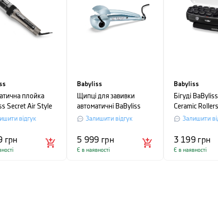
ss
Babyliss
Babyliss
атична плойка
Щипці для завивки
Бігуді BaBylis
ss Secret Air Style
автоматичні BaByliss
Ceramic Rollers
Curl Secret Hydro-
чорний
ишити відгук
Залишити відгук
Залишити ві
Fusion, блакитний
9
грн
5 999
грн
3 199
грн
вності
Є в наявності
Є в наявності