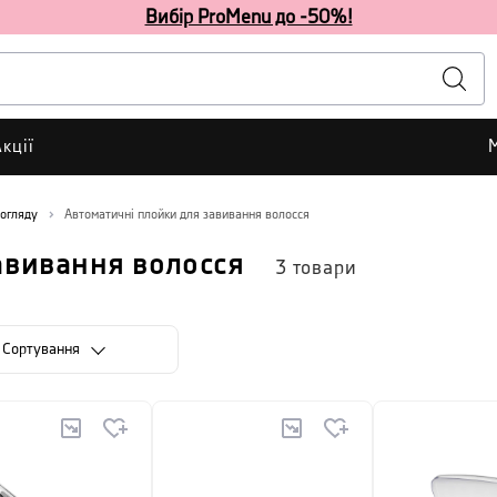
Вибір ProMenu до -50%!
кції
догляду
Автоматичні плойки для завивання волосся
авивання волосся
3
товари
Сортування