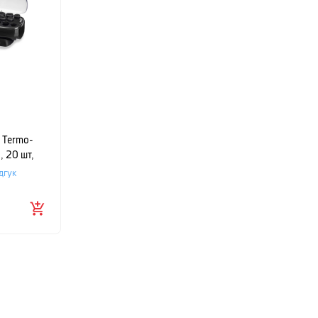
s Termo-
, 20 шт,
дгук