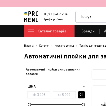
0 (800) 402 204
Графік роботи
Каталог товарів
Бренди
А
Головна
Каталог
Краса та догляд
Техніка для краси та 
Автоматичні плойки для з
Автоматичні плойки для завивання
волосся
ЦІНА
OK