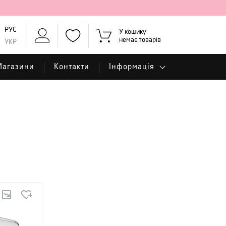
РУС
У кошику
немає товарів
УКР
Магазини
Контакти
Інформація