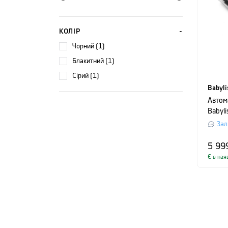
КОЛІР
чорний (1)
блакитний (1)
сірий (1)
Babyli
Автом
Babyli
Зал
5 99
Є в ная