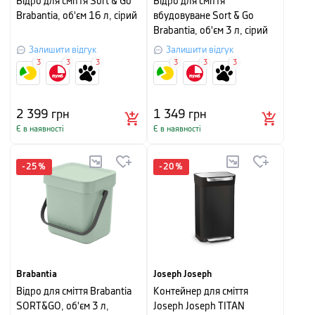
Відро для сміття Sort & Go
Відро для сміття
Brabantia, об'єм 16 л, сірий
вбудовуване Sort & Go
Brabantia, об'єм 3 л, сірий
Залишити відгук
Залишити відгук
3
3
3
3
3
3
2 399
грн
1 349
грн
Є в наявності
Є в наявності
-
25
%
-
20
%
Brabantia
Joseph Joseph
Відро для сміття Brabantia
Контейнер для сміття
SORT&GO, об'єм 3 л,
Joseph Joseph TITAN