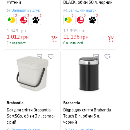
м'ятний
BLACK, об'єм 30 л, чорний
Залишити відгук
Залишити відгук
3
3
3
3
3
3
1 349
грн
13 995
грн
1 012
грн
11 196
грн
Є в наявності
Є в наявності
Brabantia
Brabantia
Бак для сміття Brabantia
Відро для сміття Brabantia
Sort&Go, об'єм 3 л, світло-
Touch Bin, об'єм 3 л,
сірий
чорний