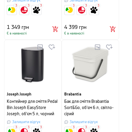
Залишити відгук
Залишити відгук
3
3
3
3
3
3
1 349
грн
4 399
грн
Є в наявності
Є в наявності
Joseph Joseph
Brabantia
Контейнер для сміття Pedal
Бак для сміття Brabantia
Bin Joseph EasyStore
Sort&Go, об'єм 6 л, світло-
Joseph, об'єм 5 л, чорний
сірий
Залишити відгук
Залишити відгук
3
3
3
3
3
3