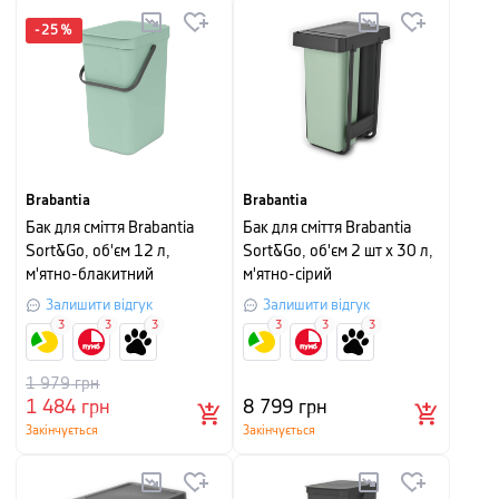
-
25
%
Brabantia
Brabantia
Бак для сміття Brabantia
Бак для сміття Brabantia
Sort&Go, об'єм 12 л,
Sort&Go, об'єм 2 шт x 30 л,
м'ятно-блакитний
м'ятно-сірий
Залишити відгук
Залишити відгук
3
3
3
3
3
3
1 979
грн
1 484
грн
8 799
грн
Закінчується
Закінчується