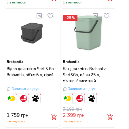
Є в наявності
Є в наявності
-
25
%
Brabantia
Brabantia
Відро для сміття Sort & Go
Бак для сміття Brabantia
Brabantia, об'єм 6 л, сірий
Sort&Go, об'єм 25 л,
м'ятно-блакитний
Залишити відгук
Залишити відгук
3
3
3
3
3
3
3 199
грн
1 759
грн
2 399
грн
Закінчується
Закінчується