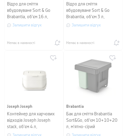
Відро для сміття
Відро для сміття
вбудовуване Sort & Go
вбудовуване Sort & Go
Brabantia, об'єм 16 л,
Brabantia, об'єм 3 л,
зелений
зелений
Залишити відгук
Залишити відгук
Немає в наявності
Немає в наявності
Joseph Joseph
Brabantia
Контейнер для харчових
Бак для сміття Brabantia
відходів Joseph Joseph
Sort&Go, об'єм 10+10+20
stack, об'єм 4 л,
л, м'ятно-сірий
23,5х19,7х16,1 см, білий
Залишити відгук
Залишити відгук