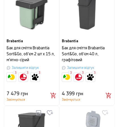
Brabantia
Brabantia
Бак для сміття Brabantia
Бак для сміття Brabantia
Sort&Go, об'єм 2 шт x 15 л,
Sort&Go, об'єм 40 л,
м'ятно-сірий
графітовий
Залишити відгук
Залишити відгук
3
3
3
3
3
3
7 479
грн
4 399
грн
Закінчується
Закінчується