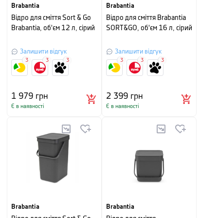
Brabantia
Brabantia
Відро для сміття Sort & Go
Відро для сміття Brabantia
Brabantia, об'єм 12 л, сірий
SORT&GO, об'єм 16 л, сірий
Залишити відгук
Залишити відгук
3
3
3
3
3
3
1 979
грн
2 399
грн
Є в наявності
Є в наявності
Brabantia
Brabantia