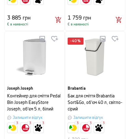
3 885
грн
1 759
грн
Є в наявності
Є в наявності
-
40
%
Joseph Joseph
Brabantia
Контейнер для сміття Pedal
Бак для сміття Brabantia
Bin Joseph EasyStore
Sort&Go, об'єм 40 л, світло-
Joseph, об'єм 5 л, білий
сірий
Залишити відгук
Залишити відгук
3
3
3
3
3
3