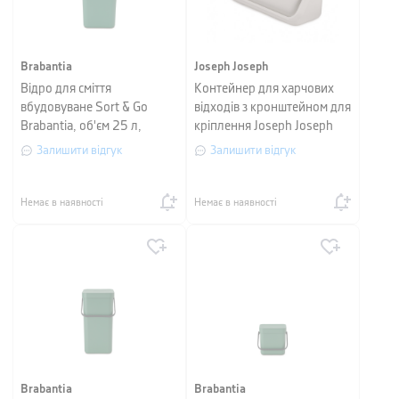
Brabantia
Joseph Joseph
Відро для сміття
Контейнер для харчових
вбудовуване Sort & Go
відходів з кронштейном для
Brabantia, об'єм 25 л,
кріплення Joseph Joseph
зелений
COMPO 4, об'єм 4 л,
Залишити відгук
Залишити відгук
18x29,6x12,9 см, сірий
Немає в наявності
Немає в наявності
Brabantia
Brabantia