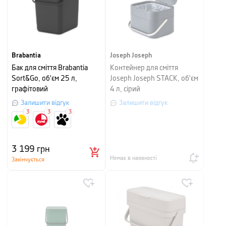
Brabantia
Joseph Joseph
Бак для сміття Brabantia
Контейнер для сміття
Sort&Go, об'єм 25 л,
Joseph Joseph STACK, об'єм
графітовий
4 л, сірий
Залишити відгук
Залишити відгук
3
3
3
3 199
грн
Немає в наявності
Закінчується