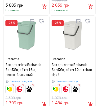
4 399
грн
3 885
грн
2 639
грн
Є в наявності
Є в наявності
-
25
%
-
25
%
Brabantia
Brabantia
Бак для сміття Brabantia
Бак для сміття Brabantia
Sort&Go, об'єм 16 л,
Sort&Go, об'єм 12 л, світло-
м'ятно-блакитний
сірий
Залишити відгук
Залишити відгук
3
3
3
3
3
3
2 399
грн
1 979
грн
1 799
грн
1 484
грн