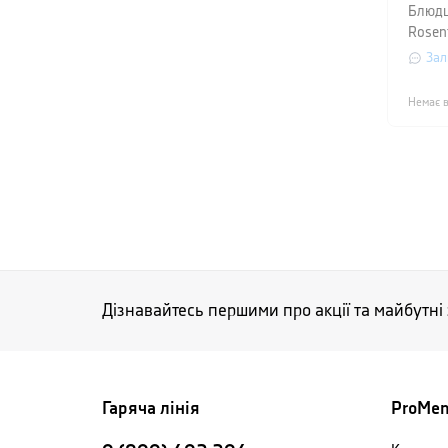
Блюдц
Rosent
Зал
Немає в
Дізнавайтесь першими про акції та майбутні
Гаряча лінія
ProMe