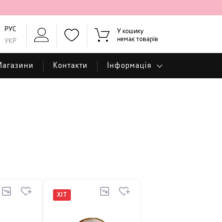
РУС
У кошику
немає товарів
УКР
Магазини
Контакти
Інформація
ХІТ