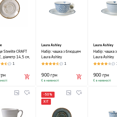
te
Laura Ashley
Laura Ashley
е Steelite CRAFT
Набір: чашка з блюдцем
Набір: чашка 
, діаметр 14,5 см,
Laura Ashley
Laura Ashley
BLUEPRINT, об'єм 0,26
BLUEPRINT, 0
1
1
л, білий в синю дрібну
білий в синю 
квітку
грн
900
грн
900
грн
вності
Є в наявності
Є в наявності
-
50
%
ХІТ