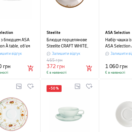
lection
Steelite
ASA Selection
 з блюдцем ASA
Блюдце порцелянове
Набір чашка і
ion À table, об'єм
Steelite CRAFT WHITE,
ASA Selection 
, білий
діаметр 11,75 см, білий
об'єм 0,17 л, 
ишити відгук
Залишити відгук
Залишити ві
465
грн
0
грн
372
грн
1 060
грн
вності
Є в наявності
Є в наявності
-
50
%