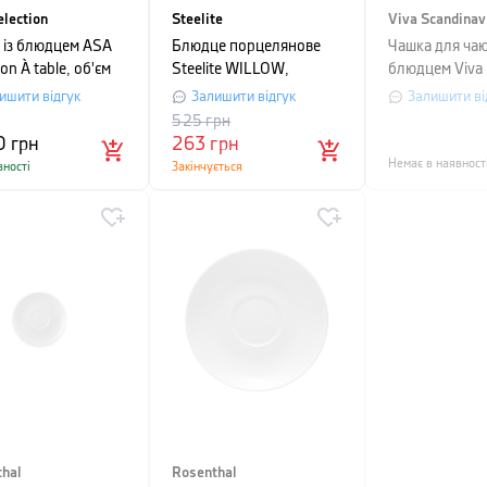
lection
Steelite
Viva Scandinav
 із блюдцем ASA
Блюдце порцелянове
Чашка для чаю
ion À table, об'єм
Steelite WILLOW,
блюдцем Viva
, білий з чорним
діаметр 15,25 см, біле
Scandinavia C
ишити відгук
Залишити відгук
Залишити ві
об'єм 0.25 л,
525
грн
0
грн
263
грн
Немає в наявност
вності
Закінчується
hal
Rosenthal