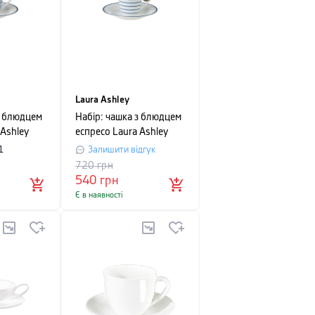
Laura Ashley
з блюдцем
Набір: чашка з блюдцем
 Ashley
еспресо Laura Ashley
б'єм 0,09
BLUEPRINT, об'єм 0,09
1
Залишити відгук
ю дрібну
л, білий в синю смужку
720
грн
540
грн
Є в наявності