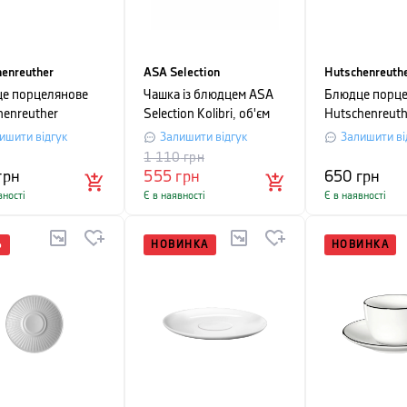
enreuther
ASA Selection
Hutschenreuth
е порцелянове
Чашка із блюдцем ASA
Блюдце порце
henreuther
Selection Kolibri, об'єм
Hutschenreut
STMAS LOVE
0,2 л, білий
Combi, діаметр
ишити відгук
Залишити відгук
Залишити ві
 діаметр 15 см,
білий з малю
1 110
грн
 з малюнком
грн
555
грн
650
грн
вності
Є в наявності
Є в наявності
%
НОВИНКА
НОВИНКА