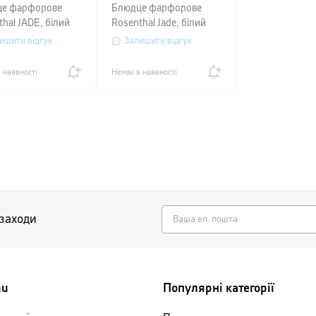
е фарфорове
Блюдце фарфорове
hal JADE, білий
Rosenthal Jade, білий
ишити відгук
Залишити відгук
 наявності
Немає в наявності
 заходи
nu
Популярні категорії