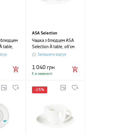
ASA Selection
з блюдцем
Чашка з блюдцем ASA
À table,
Selection À table, об'єм
білий
0,25 л, білий
дгук
Залишити відгук
1 040
грн
Є в наявності
-
25
%