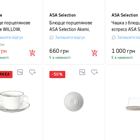
te
ASA Selection
ASA Selection
е порцелянове
Блюдце порцелянове
Чашка з блюд
ite WILLOW,
ASA Selection Akemi,
еспресо ASA S
р 11,75 см, біле
діаметр 15 см, білий
table, об'єм 0,
ишити відгук
Залишити відгук
Залишити ві
білий з чорни
рн
грн
660
грн
1 000
грн
вності
Є в наявності
Є в наявності
ИНКА
-
50
%