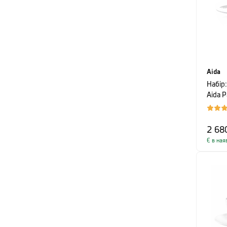
Aida
Набір
Aida P
л, біл
2 68
Є в ная