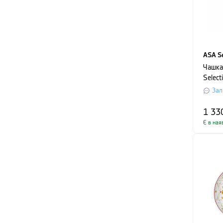
ASA Se
Чашка
Select
0,35 л
Зал
1 33
Є в ная