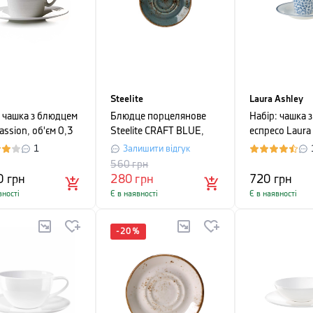
Steelite
Laura Ashley
: чашка з блюдцем
Блюдце порцелянове
Набір: чашка 
assion, об'єм 0,3
Steelite CRAFT BLUE,
еспресо Laura
ий, 4 комплекти
діаметр 14,5 см, синій
BLUEPRINT, о
1
Залишити відгук
л, білий в син
560
грн
квітку
0
грн
280
грн
720
грн
вності
Є в наявності
Є в наявності
-
20
%