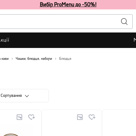
Вибір ProMenu до -50%!
кції
а кави
Чашки, блюдця, набори
Блюдця
Сортування