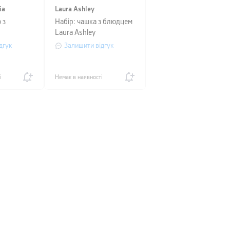
ia
Laura Ashley
 з
Набір: чашка з блюдцем
Laura Ashley
LASSIC,
BLUEPRINT, об'єм 0,26
дгук
Залишити відгук
 прозорий
л, білий з синіми
трояндами
і
Немає в наявності