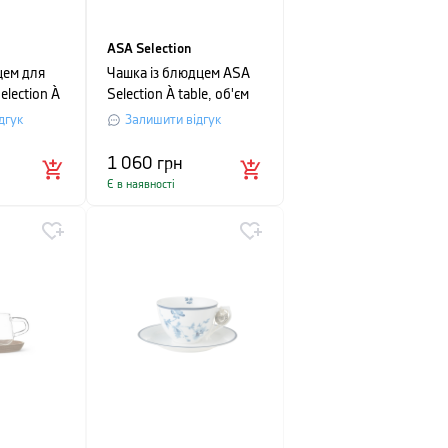
ASA Selection
цем для
Чашка із блюдцем ASA
election À
Selection À table, об'єм
07 л,
0,25 л, білий з чорним
дгук
Залишити відгук
м
1 060
грн
Є в наявності