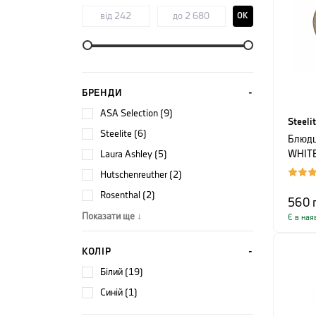
OK
БРЕНДИ
ASA Selection (9)
Steeli
Steelite (6)
Блюдц
Laura Ashley (5)
WHITE
білий
Hutschenreuther (2)
Rosenthal (2)
560
Показати ще ↓
Є в ная
КОЛІР
білий (19)
синій (1)