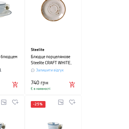
Steelite
з блюдцем
Блюдце порцелянове
Steelite CRAFT WHITE,
,26 л,
діаметр 16,5 см, білий
1
Залишити відгук
смужку
740
грн
Є в наявності
-
25
%