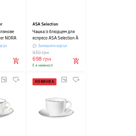
er
ASA Selection
лянове
Чашка із блюдцем для
her NORA
еспресо ASA Selection À
 16 см,
table, об'єм 0,07 л,
дгук
Залишити відгук
нком
білий
930
грн
698
грн
Є в наявності
НОВИНКА