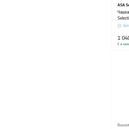
ASA Se
Чашка
Select
0,21 л
Зал
1 04
Є в ная
Rosent