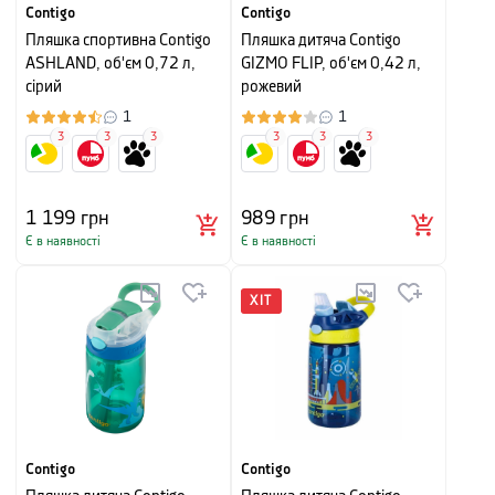
Contigo
Contigo
Пляшка спортивна Contigo
Пляшка дитяча Contigo
ASHLAND, об'єм 0,72 л,
GIZMO FLIP, об'єм 0,42 л,
сірий
рожевий
1
1
3
3
3
3
3
3
1 199
грн
989
грн
Є в наявності
Є в наявності
ХІТ
Contigo
Contigo