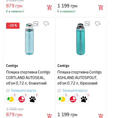
1 099
грн
879
грн
1 199
грн
Є в наявності
Є в наявності
-
20
%
Contigo
Contigo
Пляшка спортивна Contigo
Пляшка спортивна Contigo
CORTLAND AUTOSEAL,
ASHLAND AUTOSPOUT,
об'єм 0,72 л, блакитний
об'єм 0,72 л, бірюзовий
Залишити відгук
Залишити відгук
3
3
3
3
3
3
1 099
грн
879
грн
1 199
грн