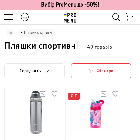
Вибір ProMenu до -50%!
Пляшки спортивні
Пляшки спортивні
40
товарів
Сортування
Фільтри
ХІТ