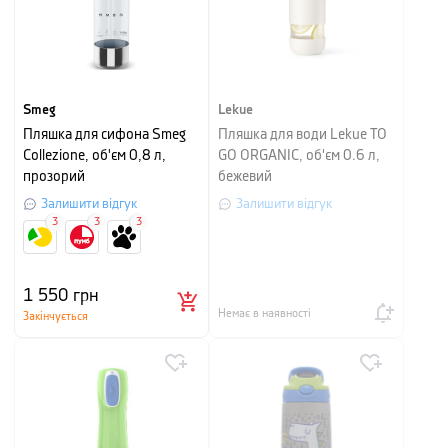
Smeg
Lekue
Пляшка для сифона Smeg
Пляшка для води Lekue TO
Collezione, об'єм 0,8 л,
GO ORGANIC, об'єм 0.6 л,
прозорий
бежевий
Залишити відгук
Залишити відгук
3
3
3
1 550
грн
Немає в наявності
Закінчується