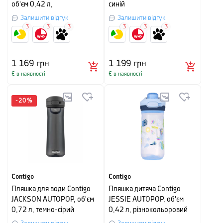
об'єм 0,42 л,
синій
різнокольоровий
Залишити відгук
Залишити відгук
3
3
3
3
3
3
1 169
грн
1 199
грн
Є в наявності
Є в наявності
-
20
%
Contigo
Contigo
Пляшка для води Contigo
Пляшка дитяча Contigo
JACKSON AUTOPOP, об'єм
JESSIE AUTOPOP, об'єм
0,72 л, темно-сірий
0,42 л, різнокольоровий