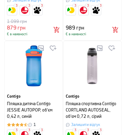
Залишити відгук
Залишити відгук
3
3
3
3
3
3
1 099
грн
879
грн
989
грн
Є в наявності
Є в наявності
Contigo
Contigo
Пляшка дитяча Contigo
Пляшка спортивна Contigo
JESSIE AUTOPOP, об'єм
CORTLAND AUTOSEAL,
0,42 л, синій
об'єм 0,72 л, сірий
1
Залишити відгук
3
3
3
3
3
3