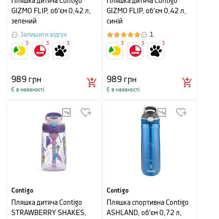
Пляшка дитяча Contigo
Пляшка дитяча Contigo
GIZMO FLIP, об'єм 0,42 л,
GIZMO FLIP, об'єм 0,42 л,
зелений
синій
Залишити відгук
1
3
3
3
3
3
3
989
грн
989
грн
Є в наявності
Є в наявності
Contigo
Contigo
Пляшка дитяча Contigo
Пляшка спортивна Contigo
STRAWBERRY SHAKES,
ASHLAND, об'єм 0,72 л,