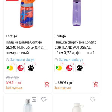
Contigo
Contigo
Пляшка дитяча Contigo
Пляшка спортивна Contigo
GIZMO FLIP, об'єм 0,42 л,
CORTLAND AUTOSEAL,
помаранчевий
об'єм 0,72 л, фіолетовий
Залишити відгук
Залишити відгук
3
3
3
3
3
3
989
грн
593
грн
1 099
грн
Закінчується
Закінчується