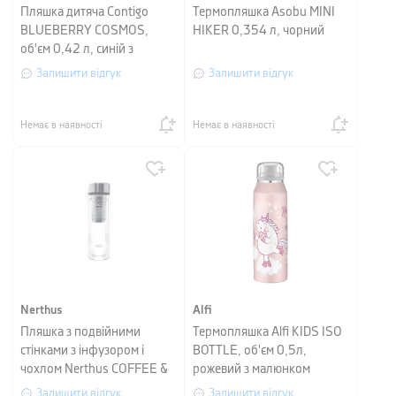
Пляшка дитяча Contigo
Термопляшка Asobu MINI
BLUEBERRY COSMOS,
HIKER 0,354 л, чорний
об'єм 0,42 л, синій з
малюнком
Залишити відгук
Залишити відгук
Немає в наявності
Немає в наявності
Nerthus
Alfi
Пляшка з подвійними
Термопляшка Alfi KIDS ISO
стінками з інфузором і
BOTTLE, об'єм 0,5л,
чохлом Nerthus COFFEE &
рожевий з малюнком
TEA, об'єм 0,35 л,
Залишити відгук
Залишити відгук