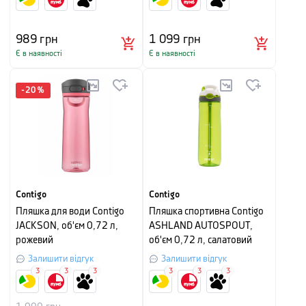
989
грн
1 099
грн
Є в наявності
Є в наявності
-
20
%
Contigo
Contigo
Пляшка для води Contigo
Пляшка спортивна Contigo
JACKSON, об'єм 0,72 л,
ASHLAND AUTOSPOUT,
рожевий
об'єм 0,72 л, салатовий
Залишити відгук
Залишити відгук
3
3
3
3
3
3