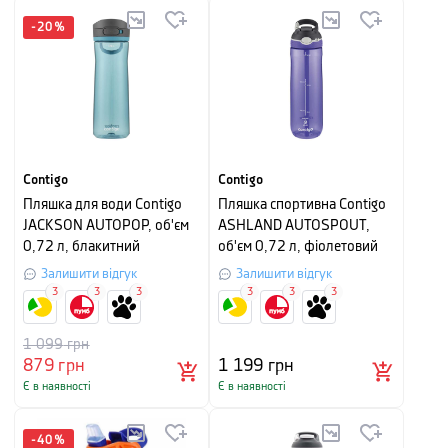
-
20
%
Contigo
Contigo
Пляшка для води Contigo
Пляшка спортивна Contigo
JACKSON AUTOPOP, об'єм
ASHLAND AUTOSPOUT,
0,72 л, блакитний
об'єм 0,72 л, фіолетовий
Залишити відгук
Залишити відгук
3
3
3
3
3
3
1 099
грн
879
грн
1 199
грн
Є в наявності
Є в наявності
-
40
%