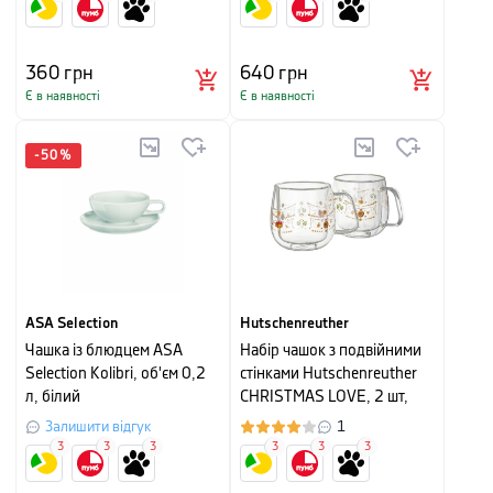
360
грн
640
грн
Є в наявності
Є в наявності
-
50
%
ASA Selection
Hutschenreuther
Чашка із блюдцем ASA
Набір чашок з подвійними
Selection Kolibri, об'єм 0,2
стінками Hutschenreuther
л, білий
CHRISTMAS LOVE, 2 шт,
об'єм 0,22 л, прозорий з
Залишити відгук
1
малюнком
3
3
3
3
3
3