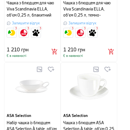
Чашка з блюдцем для чаю
Чашка з блюдцем для чаю
Viva Scandinavia ELLA,
Viva Scandinavia ELLA,
об'єм 0,25 л, блакитний
об'єм 0,25 л, темно-
зелений
Залишити відгук
Залишити відгук
3
3
3
3
3
3
1 210
грн
1 210
грн
Є в наявності
Є в наявності
ASA Selection
ASA Selection
Набір чашка із блюдцем
Чашка з блюдцем ASA
ASA Selection À table, об'єм
Selection À table, об'єм 0,25