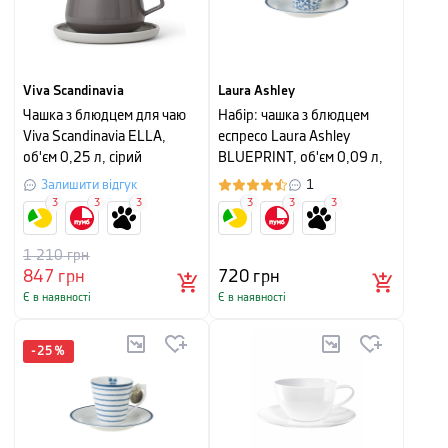
Viva Scandinavia
Laura Ashley
Чашка з блюдцем для чаю
Набір: чашка з блюдцем
Viva Scandinavia ELLA,
еспресо Laura Ashley
об'єм 0,25 л, сірий
BLUEPRINT, об'єм 0,09 л,
білий в синю дрібну квітку
Залишити відгук
1
3
3
3
3
3
3
1 210
грн
847
грн
720
грн
Є в наявності
Є в наявності
-
25
%