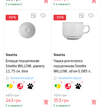
Є в наявності
Є в наявності
-
50
%
-
50
%
Steelite
Steelite
Блюдце порцелянове
Чашка для еспресо
Steelite WILLOW, діаметр
порцелянова Steelite
11,75 см, біле
WILLOW, об'єм 0,085 л,
білий
Залишити відгук
Залишити відгук
3
3
3
3
3
3
485
грн
705
грн
243
грн
353
грн
Є в наявності
Є в наявності