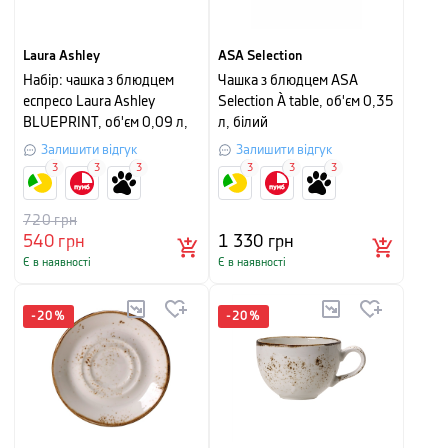
Laura Ashley
ASA Selection
Набір: чашка з блюдцем
Чашка з блюдцем ASA
еспресо Laura Ashley
Selection À table, об'єм 0,35
BLUEPRINT, об'єм 0,09 л,
л, білий
білий в синю смужку
Залишити відгук
Залишити відгук
3
3
3
3
3
3
720
грн
540
грн
1 330
грн
Є в наявності
Є в наявності
-
20
%
-
20
%