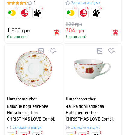
малюнком
1
Залишити відгук
3
3
3
6
6
6
880
грн
1 800
грн
704
грн
Є в наявності
Є в наявності
Hutschenreuther
Hutschenreuther
Блюдце порцелянове
Чашка порцелянова
Hutschenreuther
Hutschenreuther
CHRISTMAS LOVE Combi,
CHRISTMAS LOVE Combi,
діаметр 15 см, білий з
об'єм 0,26 л, білий з
Залишити відгук
Залишити відгук
малюнком
малюнком
3
3
3
3
3
3