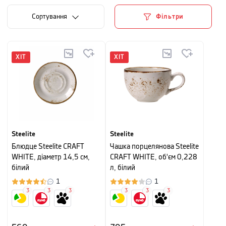
Сортування
Фільтри
ХІТ
ХІТ
Steelite
Steelite
Блюдце Steelite CRAFT
Чашка порцелянова Steelite
WHITE, діаметр 14,5 см,
CRAFT WHITE, об'єм 0,228
білий
л, білий
1
1
3
3
3
3
3
3