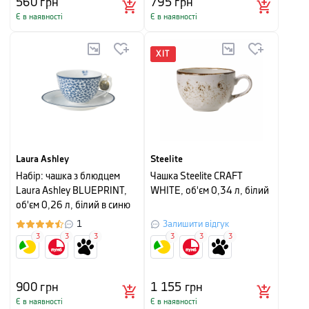
560
грн
795
грн
Є в наявності
Є в наявності
ХІТ
Laura Ashley
Steelite
Набір: чашка з блюдцем
Чашка Steelite CRAFT
Laura Ashley BLUEPRINT,
WHITE, об'єм 0,34 л, білий
об'єм 0,26 л, білий в синю
дрібну квітку
1
Залишити відгук
3
3
3
3
3
3
900
грн
1 155
грн
Є в наявності
Є в наявності