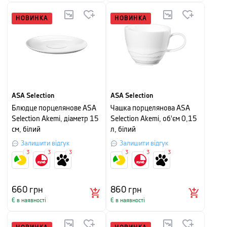
НОВИНКА
НОВИНКА
ASA Selection
ASA Selection
Блюдце порцелянове ASA
Чашка порцелянова ASA
Selection Akemi, діаметр 15
Selection Akemi, об'єм 0,15
см, білий
л, білий
Залишити відгук
Залишити відгук
3
3
3
3
3
3
660
грн
860
грн
Є в наявності
Є в наявності