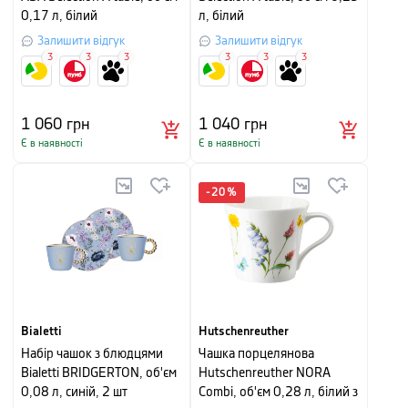
0,17 л, білий
л, білий
Залишити відгук
Залишити відгук
3
3
3
3
3
3
1 060
грн
1 040
грн
Є в наявності
Є в наявності
-
20
%
Bialetti
Hutschenreuther
Набір чашок з блюдцями
Чашка порцелянова
Bialetti BRIDGERTON, об'єм
Hutschenreuther NORA
0,08 л, синій, 2 шт
Combi, об'єм 0,28 л, білий з