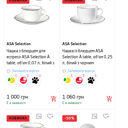
НОВИНКА
НОВИНКА
ASA Selection
ASA Selection
Чашка з блюдцем для
Чашка із блюдцем ASA
еспресо ASA Selection À
Selection À table, об'єм 0,25
table, об'єм 0,07 л, білий з
л, білий з чорним
чорним
Залишити відгук
Залишити відгук
3
3
3
3
3
3
1 000
грн
1 060
грн
Є в наявності
Є в наявності
НОВИНКА
-
50
%