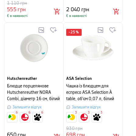
1 110
грн
555
грн
2 040
грн
Є в наявності
Є в наявності
-
25
%
Hutschenreuther
ASA Selection
Блюдце порцелянове
Чашка із блюдцем для
Hutschenreuther NORA
еспресо ASA Selection À
Combi, діаметр 16 см, білий
table, об'єм 0,07 л, білий
з малюнком
Залишити відгук
Залишити відгук
6
6
6
3
3
3
930
грн
650
грн
698
грн