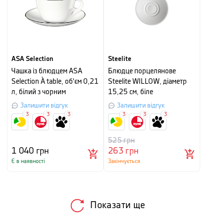
ASA Selection
Steelite
Чашка із блюдцем ASA
Блюдце порцелянове
Selection À table, об'єм 0,21
Steelite WILLOW, діаметр
л, білий з чорним
15,25 см, біле
Залишити відгук
Залишити відгук
3
3
3
3
3
3
525
грн
1 040
грн
263
грн
Є в наявності
Закінчується
Показати ще