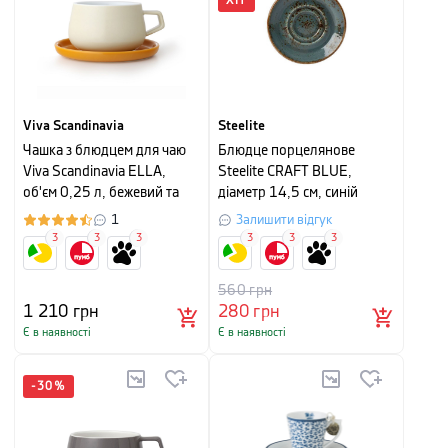
ХІТ
Viva Scandinavia
Steelite
Чашка з блюдцем для чаю
Блюдце порцелянове
Viva Scandinavia ELLA,
Steelite CRAFT BLUE,
об'єм 0,25 л, бежевий та
діаметр 14,5 см, синій
помаранчевий
1
Залишити відгук
3
3
3
3
3
3
560
грн
1 210
грн
280
грн
Є в наявності
Є в наявності
-
30
%