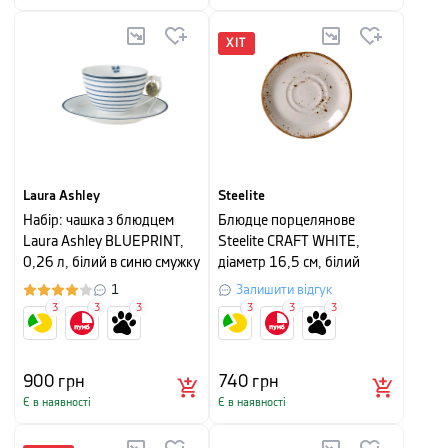
ХІТ
Laura Ashley
Steelite
Набір: чашка з блюдцем
Блюдце порцелянове
Laura Ashley BLUEPRINT,
Steelite CRAFT WHITE,
0,26 л, білий в синю смужку
діаметр 16,5 см, білий
1
Залишити відгук
3
3
3
3
3
3
900
грн
740
грн
Є в наявності
Є в наявності