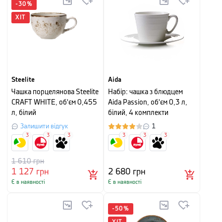
-
30
%
ХІТ
Steelite
Aida
Чашка порцелянова Steelite
Набір: чашка з блюдцем
CRAFT WHITE, об'єм 0,455
Aida Passion, об'єм 0,3 л,
л, білий
білий, 4 комплекти
Залишити відгук
1
3
3
3
3
3
3
1 610
грн
1 127
грн
2 680
грн
Є в наявності
Є в наявності
-
50
%