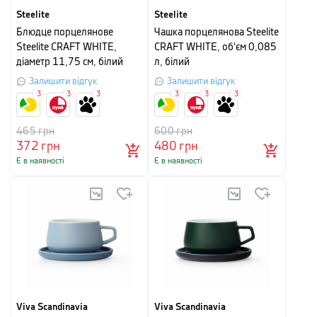
Steelite
Steelite
Блюдце порцелянове
Чашка порцелянова Steelite
Steelite CRAFT WHITE,
CRAFT WHITE, об'єм 0,085
діаметр 11,75 см, білий
л, білий
Залишити відгук
Залишити відгук
3
3
3
3
3
3
465
грн
600
грн
372
грн
480
грн
Є в наявності
Є в наявності
Viva Scandinavia
Viva Scandinavia