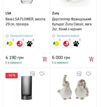
LSA
Zuny
Ваза LSA FLOWER, висота
Дорстоппер Французький
29 см, прозора
бульдог Zuny Classic, вага
2кг, білий з чорним
Залишити відгук
Залишити відгук
3
3
3
3
3
3
4 190
грн
6 000
грн
Є в наявності
Є в наявності
-
60
%