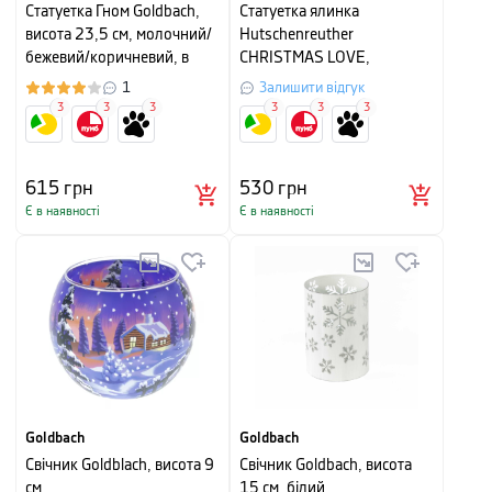
Cтатуетка Гном Goldbach,
Статуетка ялинка
висота 23,5 см, молочний/
Hutschenreuther
бежевий/коричневий, в
CHRISTMAS LOVE,
асортименті
11,4х6,3х6,3 см, червоний
1
Залишити відгук
3
3
3
3
3
3
615
грн
530
грн
Є в наявності
Є в наявності
Goldbach
Goldbach
Свічник Goldblach, висота 9
Свічник Goldbach, висота
см
15 см, білий