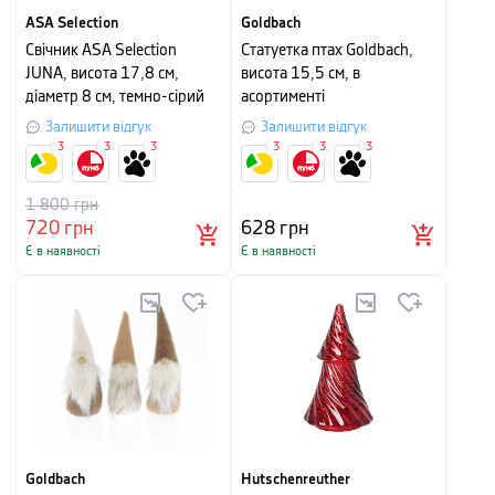
ASA Selection
Goldbach
Свічник ASA Selection
Статуетка птах Goldbach,
JUNA, висота 17,8 см,
висота 15,5 см, в
діаметр 8 см, темно-сірий
асортименті
Залишити відгук
Залишити відгук
3
3
3
3
3
3
1 800
грн
720
грн
628
грн
Є в наявності
Є в наявності
Goldbach
Hutschenreuther