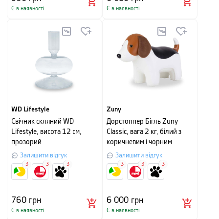
Є в наявності
Є в наявності
WD Lifestyle
Zuny
Свічник скляний WD
Дорстоппер Бігль Zuny
Lifestyle, висота 12 см,
Classic, вага 2 кг, білий з
прозорий
коричневим і чорним
Залишити відгук
Залишити відгук
3
3
3
3
3
3
760
грн
6 000
грн
Є в наявності
Є в наявності