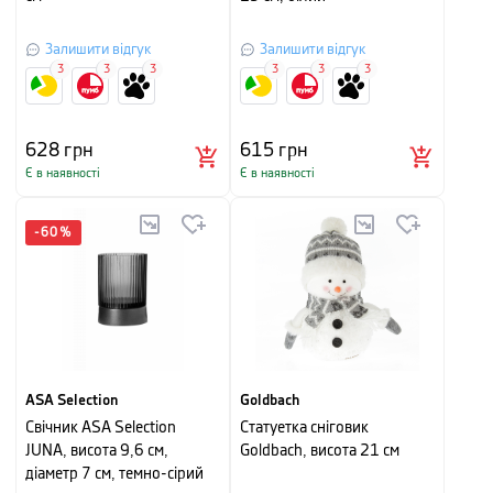
Залишити відгук
Залишити відгук
3
3
3
3
3
3
628
грн
615
грн
Є в наявності
Є в наявності
-
60
%
ASA Selection
Goldbach
Свічник ASA Selection
Статуетка сніговик
JUNA, висота 9,6 см,
Goldbach, висота 21 см
діаметр 7 см, темно-сірий