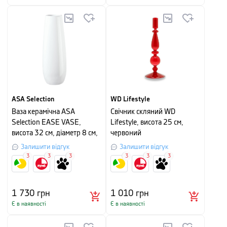
ASA Selection
WD Lifestyle
Ваза керамічна ASA
Свічник скляний WD
Selection EASE VASE,
Lifestyle, висота 25 см,
висота 32 см, діаметр 8 см,
червоний
білий
Залишити відгук
Залишити відгук
3
3
3
3
3
3
1 730
грн
1 010
грн
Є в наявності
Є в наявності