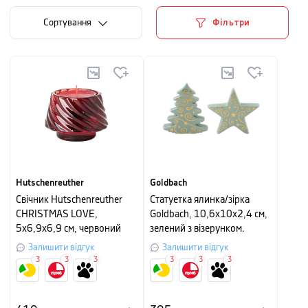
Сортування
Фільтри
Hutschenreuther
Goldbach
Свічник Hutschenreuther
Cтатуетка ялинка/зірка
CHRISTMAS LOVE,
Goldbach, 10,6х10х2,4 см,
5х6,9х6,9 см, червоний
зелений з візерунком.
Залишити відгук
Залишити відгук
3
3
3
3
3
3