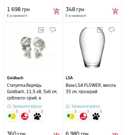
1 698
грн
348
грн
Є в наявності
Є в наявності
Goldbach
LSA
Статуетка Ведмідь
Ваза LSA FLOWER, висота
Goldbach, 11,5 х8, 5х6 см,
35 см, прозорий
сріблясто-сірий, в
асортименті
Залишити відгук
Залишити відгук
3
3
3
3
3
3
360
грн
6 980
грн