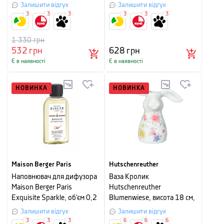
Залишити відгук
Залишити відгук
3
3
3
3
3
3
1 330
грн
532
грн
628
грн
Є в наявності
Є в наявності
НОВИНКА
НОВИНКА
Maison Berger Paris
Hutschenreuther
Наповнювач для дифузора
Ваза Кролик
Maison Berger Paris
Hutschenreuther
Exquisite Sparkle, об’єм 0,2
Blumenwiese, висота 18 см,
л
білий з малюнком
Залишити відгук
Залишити відгук
3
3
3
6
6
6