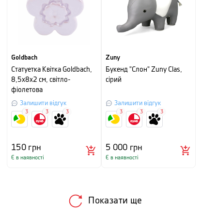
Goldbach
Zuny
Cтатуетка Квітка Goldbach,
Букенд "Слон" Zuny Clas,
8,5х8х2 см, світло-
сірий
фіолетова
Залишити відгук
Залишити відгук
3
3
3
3
3
3
150
грн
5 000
грн
Є в наявності
Є в наявності
Показати ще