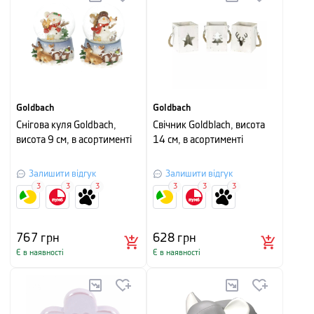
Goldbach
Goldbach
Снігова куля Goldbach,
Свічник Goldblach, висота
висота 9 см, в асортименті
14 см, в асортименті
Залишити відгук
Залишити відгук
3
3
3
3
3
3
767
грн
628
грн
Є в наявності
Є в наявності