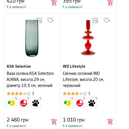
410
грн
395
грн
Є в наявності
Є в наявності
ASA Selection
WD Lifestyle
Ваза скляна ASA Selection
Свічник скляний WD
AJANA, висота 29 см,
Lifestyle, висота 20 см,
діаметр 10,5 см, зелений
червоний
1
1
3
3
3
3
3
3
2 460
грн
1 010
грн
Є в наявності
Є в наявності