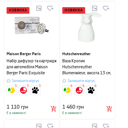
НОВИНКА
НОВИНКА
Maison Berger Paris
Hutschenreuther
Набір дифузор та картридж
Ваза Кролик
для автомобіля Maison
Hutschenreuther
Berger Paris Exquisite
Blumenwiese, висота 13 см,
Sparkle
білий з малюнком
Залишити відгук
Залишити відгук
3
3
3
6
6
6
1 110
грн
1 460
грн
Є в наявності
Є в наявності