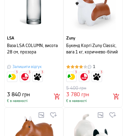
LSA
Zuny
Ваза LSA COLUMN, висота
Букенд Коргі Zuny Classic,
28 см, прозора
вага 1 кг, коричнево-білий
Залишити відгук
1
3
3
3
3
3
3
5 400
грн
3 840
грн
3 780
грн
Є в наявності
Є в наявності