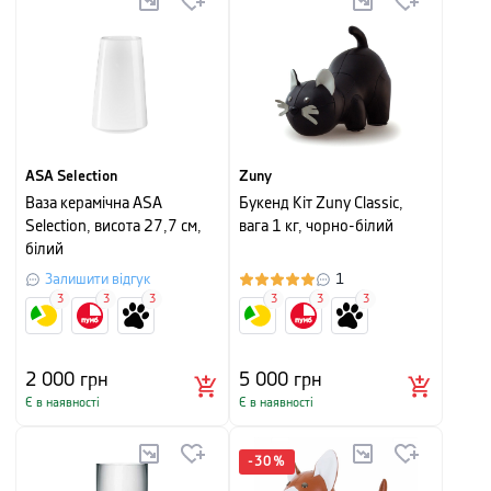
ASA Selection
Zuny
Ваза керамічна ASA
Букенд Кіт Zuny Classic,
Selection, висота 27,7 см,
вага 1 кг, чорно-білий
білий
Залишити відгук
1
3
3
3
3
3
3
2 000
грн
5 000
грн
Є в наявності
Є в наявності
-
30
%