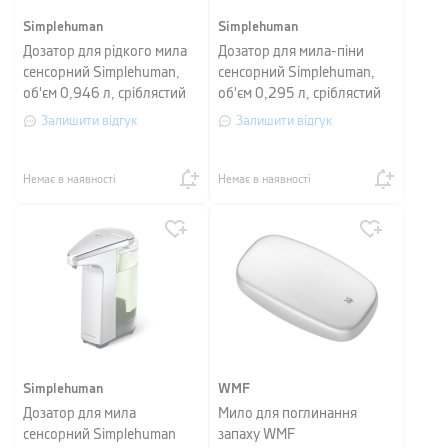
Simplehuman
Simplehuman
Дозатор для рідкого мила
Дозатор для мила-піни
сенсорний Simplehuman,
сенсорний Simplehuman,
об'єм 0,946 л, сріблястий
об'єм 0,295 л, сріблястий
матовий
матовий
Залишити відгук
Залишити відгук
Немає в наявності
Немає в наявності
Simplehuman
WMF
Дозатор для мила
Мило для поглинання
сенсорний Simplehuman
запаху WMF