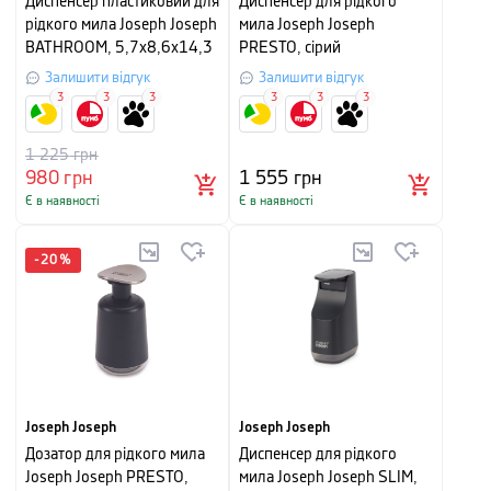
Диспенсер пластиковий для
Диспенсер для рідкого
рідкого мила Joseph Joseph
мила Joseph Joseph
BATHROOM, 5,7x8,6x14,3
PRESTO, сірий
см, сірий з білим
Залишити відгук
Залишити відгук
3
3
3
3
3
3
1 225
грн
980
грн
1 555
грн
Є в наявності
Є в наявності
-
20
%
Joseph Joseph
Joseph Joseph
Дозатор для рідкого мила
Диспенсер для рідкого
Joseph Joseph PRESTO,
мила Joseph Joseph SLIM,