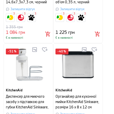
14,6х7,3х7,3 см, чорний
об'єм 0,35 л, чорний
Залишити відгук
Залишити відгук
3
3
3
3
3
3
1 355
грн
1 084
грн
1 225
грн
Є в наявності
Є в наявності
-
51
%
-
40
%
KitchenAid
KitchenAid
Диспенсер для миючого
Органайзер для кухонної
засобу з підставкою для
мийки KitchenAid Sinkware,
губки KitchenAid Sinkware,
розміри 16 х 8 х 12 см
об'єм 350 мл, білий