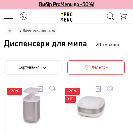
Вибір ProMenu до -50%!
Диспенсери для мила
Диспенсери для мила
20
товарів
Сортування
Фільтри
-
20
%
-
20
%
ХІТ