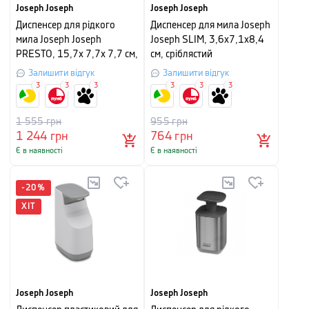
Joseph Joseph
Joseph Joseph
Диспенсер для рідкого
Диспенсер для мила Joseph
мила Joseph Joseph
Joseph SLIM, 3,6x7,1x8,4
PRESTO, 15,7х 7,7х 7,7 см,
см, сріблястий
сріблястий з білим
Залишити відгук
Залишити відгук
3
3
3
3
3
3
1 555
грн
955
грн
1 244
грн
764
грн
Є в наявності
Є в наявності
-
20
%
ХІТ
Joseph Joseph
Joseph Joseph