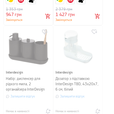
1 353
грн
2 379
грн
947
грн
1 427
грн
Закінчується
Закінчується
Interdesign
Interdesign
Набір: диспенсер для
Дозатор з підставкою
рідкого мила, 2
InterDesign TBD, 43х20х7,
органайзера InterDesign
6 см, білий
BATH ACCESSORIES, 4 шт,
Залишити відгук
Залишити відгук
чорний
Немає в наявності
Немає в наявності