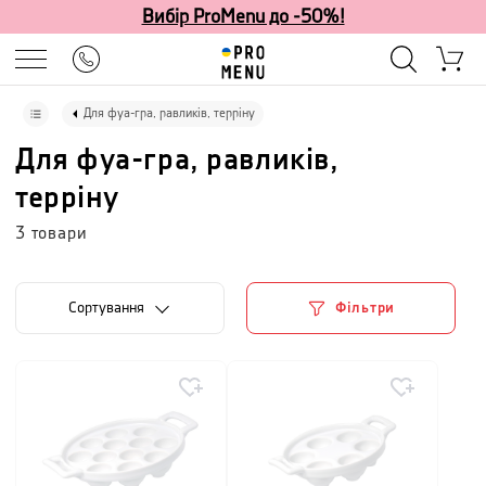
Вибір ProMenu до -50%!
Для фуа-гра, равликів, терріну
Для фуа-гра, равликів,
терріну
3
товари
Сортування
Фільтри