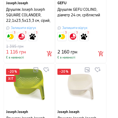
Joseph Joseph
GEFU
Друшляк Joseph Joseph
Друшляк GEFU COLINO,
SQUARE COLANDER,
діаметр 24 см, сріблястий
22,1x23,5x13,3 см, сірий,
2 предмети
Залишити відгук
Залишити відгук
3
3
3
3
3
3
1 395
грн
1 116
грн
2 160
грн
Є в наявності
Є в наявності
-
20
%
-
20
%
ХІТ
Joseph Joseph
Joseph Joseph