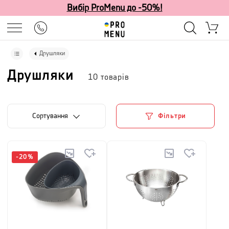
Вибір ProMenu до -50%!
Друшляки
Друшляки
10
товарів
Сортування
Фільтри
-
20
%