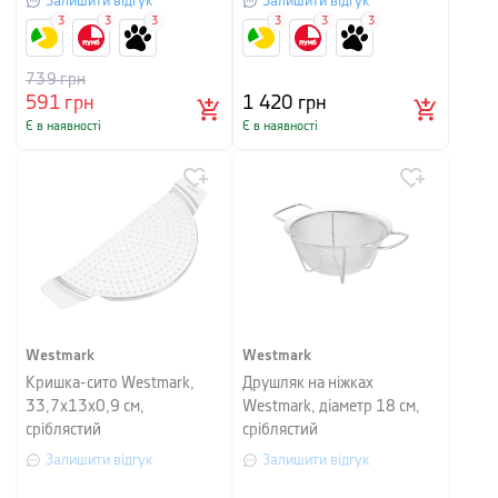
Залишити відгук
Залишити відгук
3
3
3
3
3
3
739
грн
591
грн
1 420
грн
Є в наявності
Є в наявності
Westmark
Westmark
Кришка-сито Westmark,
Друшляк на ніжках
33,7x13x0,9 см,
Westmark, діаметр 18 см,
сріблястий
сріблястий
Залишити відгук
Залишити відгук