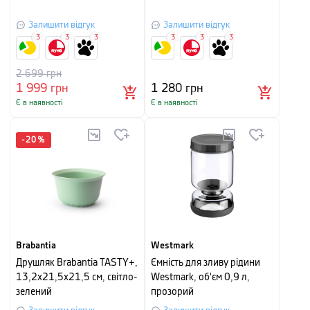
Залишити відгук
Залишити відгук
3
3
3
3
3
3
2 699
грн
1 999
грн
1 280
грн
Є в наявності
Є в наявності
-
20
%
Brabantia
Westmark
Друшляк Brabantia TASTY+,
Ємність для зливу рідини
13,2х21,5х21,5 см, світло-
Westmark, об'єм 0,9 л,
зелений
прозорий