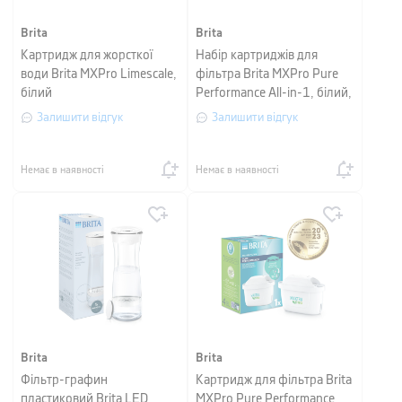
Brita
Brita
Картридж для жорсткої
Набір картриджів для
води Brita MXPro Limescale,
фільтра Brita MXPro Pure
білий
Performance All-in-1, білий,
2 шт
Залишити відгук
Залишити відгук
Немає в наявності
Немає в наявності
Brita
Brita
Фільтр-графин
Картридж для фільтра Brita
пластиковий Brita LED
MXPro Pure Performance