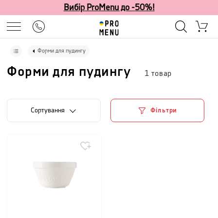
Вибір ProMenu до -50%!
Форми для пудингу
Форми для пудингу
1
товар
Сортування
Фільтри