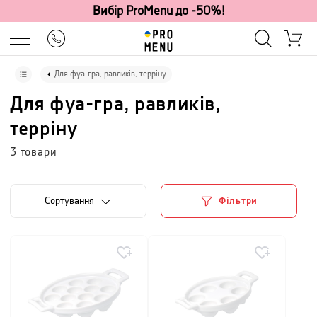
Вибір ProMenu до -50%!
Для фуа-гра, равликів, терріну
Для фуа-гра, равликів,
терріну
3
товари
Сортування
Фільтри