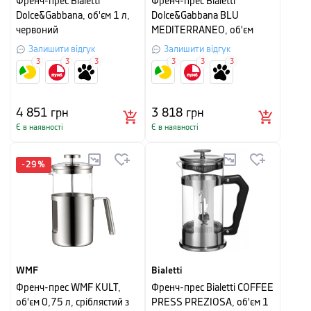
Френч-прес Bialetti
Френч-прес Bialetti
Dolce&Gabbana, об'єм 1 л,
Dolce&Gabbana BLU
червоний
MEDITERRANEO, об'єм
0,35 л
Залишити відгук
Залишити відгук
3
3
3
3
3
3
4 851
грн
3 818
грн
Є в наявності
Є в наявності
-
29
%
WMF
Bialetti
Френч-прес WMF KULT,
Френч-прес Bialetti COFFEE
об'єм 0,75 л, сріблястий з
PRESS PREZIOSA, об'єм 1