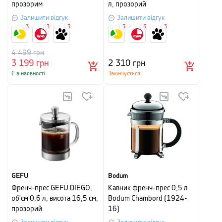
прозорим
л, прозорий
Залишити відгук
Залишити відгук
3
3
3
3
3
3
4 499
грн
3 199
грн
2 310
грн
Є в наявності
Закінчується
GEFU
Bodum
Френч-прес GEFU DIEGO,
Кавник френч-прес 0,5 л
об'єм 0,6 л, висота 16,5 см,
Bodum Chambord (1924-
прозорий
16)