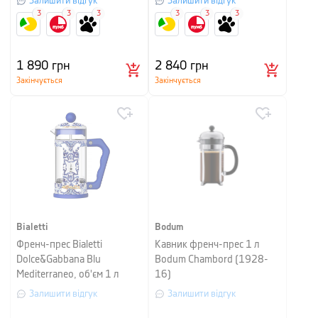
Залишити відгук
Залишити відгук
3
3
3
3
3
3
1 890
грн
2 840
грн
Закінчується
Закінчується
Bialetti
Bodum
Френч-прес Bialetti
Кавник френч-прес 1 л
Dolce&Gabbana Blu
Bodum Chambord (1928-
Mediterraneo, об'єм 1 л
16)
Залишити відгук
Залишити відгук