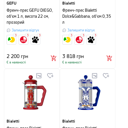
GEFU
Bialetti
Френч-прес GEFU DIEGO,
Френч-прес Bialetti
об'єм 1 л, висота 22 см,
Dolce&Gabbana, об'єм 0,35
прозорий
л
Залишити відгук
Залишити відгук
3
3
3
3
3
3
2 200
грн
3 818
грн
Є в наявності
Є в наявності
Bialetti
Bialetti