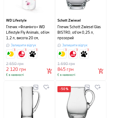
WD Lifestyle
Schott Zwiesel
Глечик «Фламінго» WD
Глечик Schott Zwiesel Glas
Lifestyle Fly Animals, об’єм
BISTRO, об'єм 0,25 л,
1,2 л, висота 20 см,
прозорий
прозорий
Залишити відгук
Залишити відгук
3
3
3
3
3
3
2 650
грн
1 690
грн
2 120
грн
845
грн
Є в наявності
Є в наявності
-
50
%