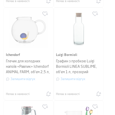
Немає в наявності
Немає в наявності
Ichendorf
Luigi Bormioli
Глечик для холодних
Графин з пробкою Luigi
напоїв «Равлик» Ichendorf
Bormioli LINEA SUBLIME,
ANIMAL FARM, об'єм 2,5 л,
об'єм 1 л, прозорий
висота 18 см, прозорий
Залишити відгук
Залишити відгук
Немає в наявності
Немає в наявності