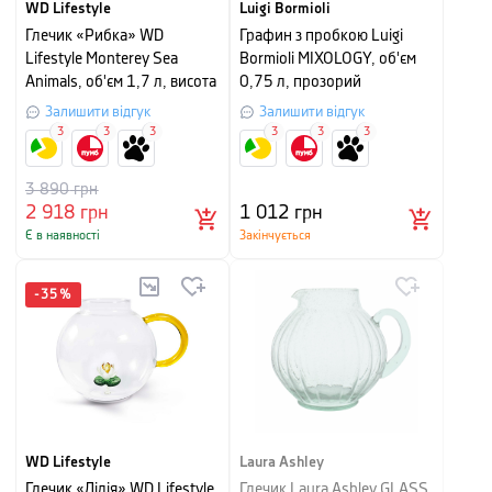
WD Lifestyle
Luigi Bormioli
Глечик «Рибка» WD
Графин з пробкою Luigi
Lifestyle Monterey Sea
Bormioli MIXOLOGY, об'єм
Animals, об'єм 1,7 л, висота
0,75 л, прозорий
17,5 см, прозорий
Залишити відгук
Залишити відгук
3
3
3
3
3
3
3 890
грн
2 918
грн
1 012
грн
Є в наявності
Закінчується
-
35
%
WD Lifestyle
Laura Ashley
Глечик «Лілія» WD Lifestyle
Глечик Laura Ashley GLASS