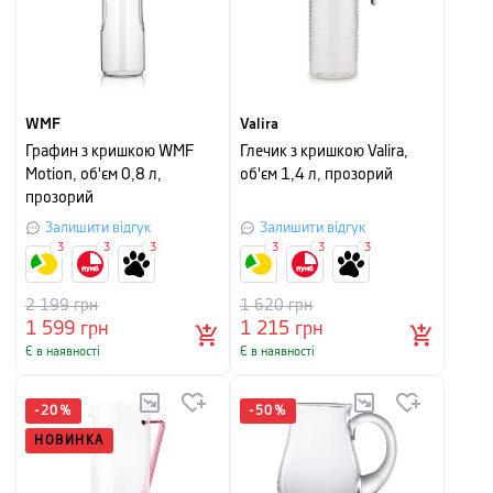
WMF
Valira
Графин з кришкою WMF
Глечик з кришкою Valira,
Motion, об'єм 0,8 л,
об'єм 1,4 л, прозорий
прозорий
Залишити відгук
Залишити відгук
3
3
3
3
3
3
2 199
грн
1 620
грн
1 599
грн
1 215
грн
Є в наявності
Є в наявності
-
20
%
-
50
%
НОВИНКА