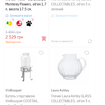
Monterey Flowers, об'єм 1,7
COLLECTABLES, об'єм 3 л,
л, висота 17,5 см,
зелений
прозорий
Залишити відгук
Залишити відгук
3
3
3
3 890
грн
2 529
грн
Немає в наявності
Закінчується
VinBouquet
Laura Ashley
Бутель з підставкою
Глечик Laura Ashley GLASS
VinBouquet COCKTAIL,
COLLECTABLES, об'єм 3 л,