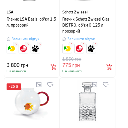
LSA
Schott Zwiesel
Глечик LSA Basis, об'єм 1,5
Глечик Schott Zwiesel Glas
л, прозорий
BISTRO, об'єм 0,125 л,
прозорий
Залишити відгук
Залишити відгук
3
3
3
3
3
3
1 550
грн
3 800
грн
775
грн
Є в наявності
Є в наявності
-
25
%