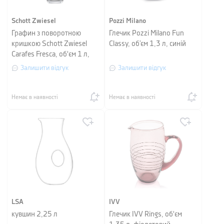
Schott Zwiesel
Pozzi Milano
Графин з поворотною
Глечик Pozzi Milano Fun
кришкою Schott Zwiesel
Classy, об’єм 1,3 л, синій
Carafes Fresca, об'єм 1 л,
прозорий
Залишити відгук
Залишити відгук
Немає в наявності
Немає в наявності
LSA
IVV
кувшин 2,25 л
Глечик IVV Rings, об'єм