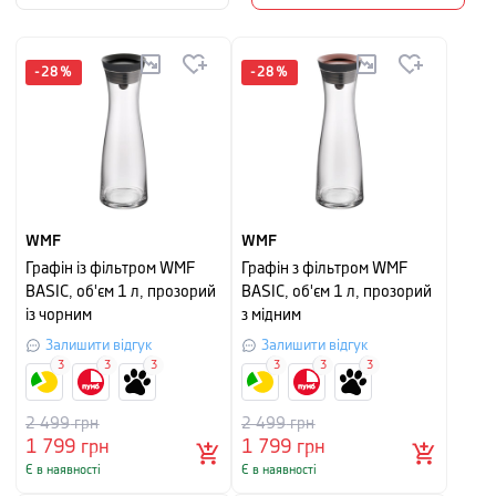
-
28
%
-
28
%
WMF
WMF
Графін із фільтром WMF
Графін з фільтром WMF
BASIC, об'єм 1 л, прозорий
BASIC, об'єм 1 л, прозорий
із чорним
з мідним
Залишити відгук
Залишити відгук
3
3
3
3
3
3
2 499
грн
2 499
грн
1 799
грн
1 799
грн
Є в наявності
Є в наявності