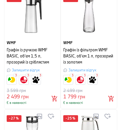
WMF
WMF
Графін із ручкою WMF
Графін із фільтром WMF
BASIC, об'єм 1,5 л,
BASIC, об'єм 1 л, прозорий
прозорий із сріблястим
із золотим
Залишити відгук
Залишити відгук
3
3
3
3
3
3
3 599
грн
2 499
грн
2 499
грн
1 799
грн
Є в наявності
Є в наявності
-
27
%
-
25
%