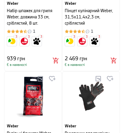
Weber
Weber
Набір шпажек для гриля
Пінцет кулінарний Weber,
Weber, довжина 33 см,
31,5х11,4х2,3 см,
сріблястий, 8 шт.
сріблястий
1
1
3
3
3
3
3
3
939
грн
2 469
грн
Є в наявності
Є в наявності
Weber
Weber