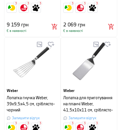
3
3
3
3
3
3
9 159
грн
2 069
грн
Є в наявності
Є в наявності
Weber
Weber
Лопатка гнучка Weber,
Лопатка для приготування
39х9,5х4,5 см, сріблясто-
на планчі Weber,
чорний
41,5х10х11 см, сріблясто-
чорний
Залишити відгук
Залишити відгук
3
3
3
3
3
3