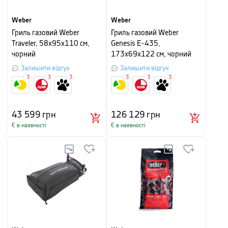
Weber
Weber
Гриль газовий Weber
Гриль газовий Weber
Traveler, 58х95х110 см,
Genesis E-435,
чорний
173х69х122 см, чорний
Залишити відгук
Залишити відгук
3
3
3
3
3
3
43 599
грн
126 129
грн
Є в наявності
Є в наявності