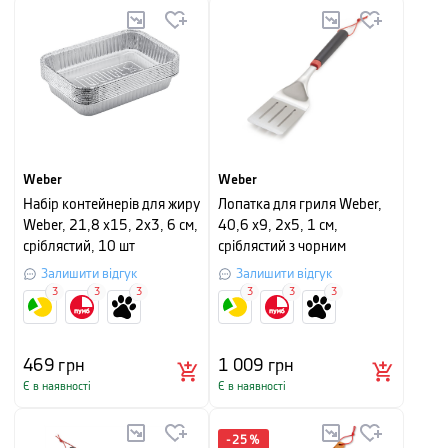
Weber
Weber
Набір контейнерів для жиру
Лопатка для гриля Weber,
Weber, 21,8 х15, 2х3, 6 см,
40,6 х9, 2х5, 1 см,
сріблястий, 10 шт
сріблястий з чорним
Залишити відгук
Залишити відгук
3
3
3
3
3
3
469
грн
1 009
грн
Є в наявності
Є в наявності
-
25
%