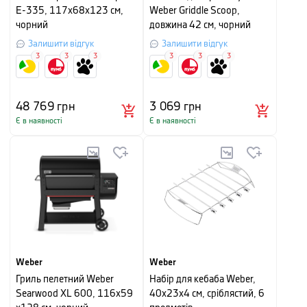
E-335, 117х68х123 см,
Weber Griddle Scoop,
чорний
довжина 42 см, чорний
Залишити відгук
Залишити відгук
3
3
3
3
3
3
48 769
грн
3 069
грн
Є в наявності
Є в наявності
Weber
Weber
Гриль пелетний Weber
Набір для кебаба Weber,
Searwood XL 600, 116x59
40х23х4 см, сріблястий, 6