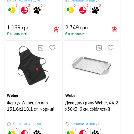
Залишити відгук
Залишити відгук
3
3
3
3
3
3
1 169
грн
2 349
грн
Є в наявності
Є в наявності
Weber
Weber
Фартух Weber, розмір
Деко для гриля Weber, 44,2
151,6х118,1 см, чорний
х30х3, 6 см, сріблястий
Залишити відгук
Залишити відгук
3
3
3
3
3
3