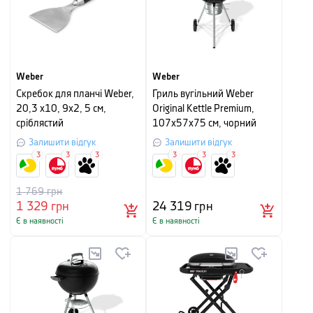
Weber
Weber
Скребок для планчі Weber,
Гриль вугільний Weber
20,3 х10, 9х2, 5 см,
Original Kettle Premium,
сріблястий
107х57х75 см, чорний
Залишити відгук
Залишити відгук
3
3
3
3
3
3
1 769
грн
1 329
грн
24 319
грн
Є в наявності
Є в наявності