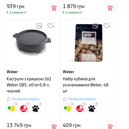
939
грн
1 879
грн
Є в наявності
Є в наявності
Weber
Weber
Каструля з кришкою 2в1
Набір кубиків для
Weber GBS, об'єм 6,8 л,
розпалювання Weber, 48
чорний
шт
Залишити відгук
Залишити відгук
3
3
3
3
3
3
13 749
грн
409
грн