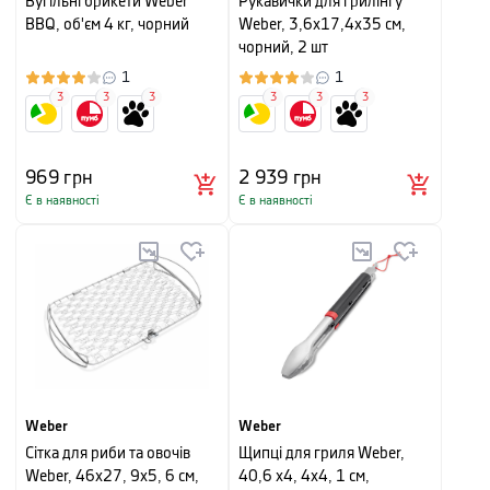
Вугільні брикети Weber
Рукавички для грилінгу
BBQ, об'єм 4 кг, чорний
Weber, 3,6x17,4x35 см,
чорний, 2 шт
1
1
3
3
3
3
3
3
969
грн
2 939
грн
Є в наявності
Є в наявності
Weber
Weber
Сітка для риби та овочів
Щипці для гриля Weber,
Weber, 46х27, 9х5, 6 см,
40,6 х4, 4х4, 1 см,