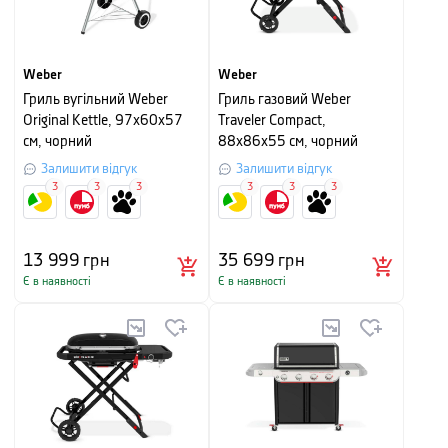
Weber
Weber
Гриль вугільний Weber
Гриль газовий Weber
Original Kettle, 97х60х57
Traveler Compact,
см, чорний
88х86х55 см, чорний
Залишити відгук
Залишити відгук
3
3
3
3
3
3
13 999
грн
35 699
грн
Є в наявності
Є в наявності