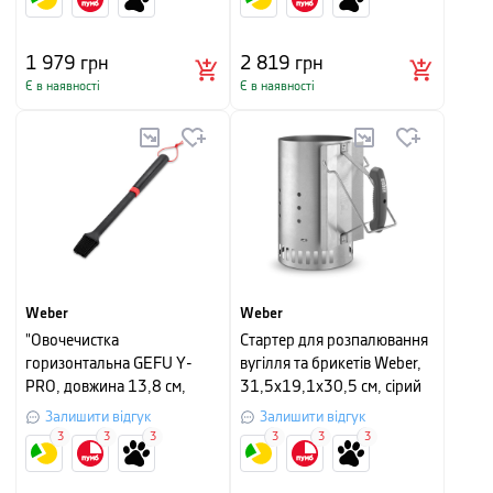
1 979
грн
2 819
грн
Є в наявності
Є в наявності
Weber
Weber
"Овочечистка
Стартер для розпалювання
горизонтальна GEFU Y-
вугілля та брикетів Weber,
PRO, довжина 13,8 см,
31,5х19,1х30,5 см, сірий
сріблястий"
Залишити відгук
Залишити відгук
3
3
3
3
3
3