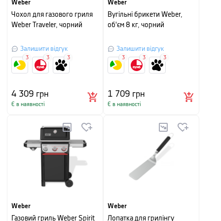
Weber
Weber
Чохол для газового гриля
Вугільні брикети Weber,
Weber Traveler, чорний
об'єм 8 кг, чорний
Залишити відгук
Залишити відгук
3
3
3
3
3
3
4 309
грн
1 709
грн
Є в наявності
Є в наявності
Weber
Weber
Газовий гриль Weber Spirit
Лопатка для грилінгу