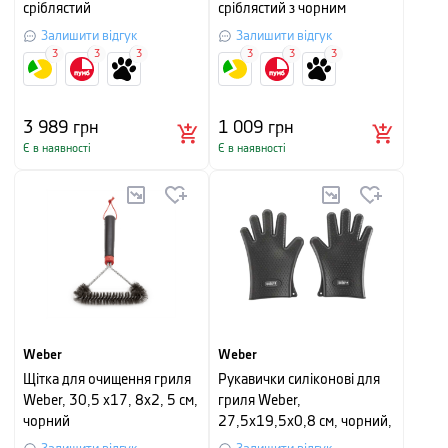
сріблястий
сріблястий з чорним
Залишити відгук
Залишити відгук
3
3
3
3
3
3
3 989
грн
1 009
грн
Є в наявності
Є в наявності
Weber
Weber
Щітка для очищення гриля
Рукавички силіконові для
Weber, 30,5 х17, 8х2, 5 см,
гриля Weber,
чорний
27,5x19,5x0,8 см, чорний,
2 шт