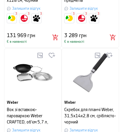
x128 см, чорний
предметів
Залишити відгук
Залишити відгук
3
3
3
3
3
3
131 969
грн
3 289
грн
Є в наявності
Є в наявності
Weber
Weber
Вок зі вставкою-
Скребок для планчі Weber,
пароваркою Weber
31,5х14х2,8 см, сріблясто-
CRAFTED, об'єм 5,7 л,
чорний
чорний
Залишити відгук
Залишити відгук