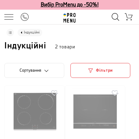
Вибір ProMenu до -50%!
Індукційні
Індукційні
2
товари
Сортування
Фільтри