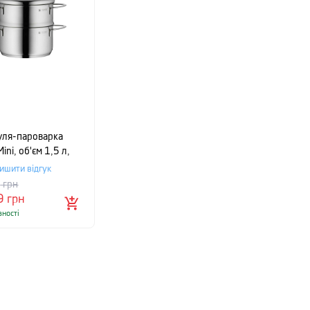
уля-пароварка
ni, об'єм 1,5 л,
ястий
ишити відгук
9
грн
9
грн
вності