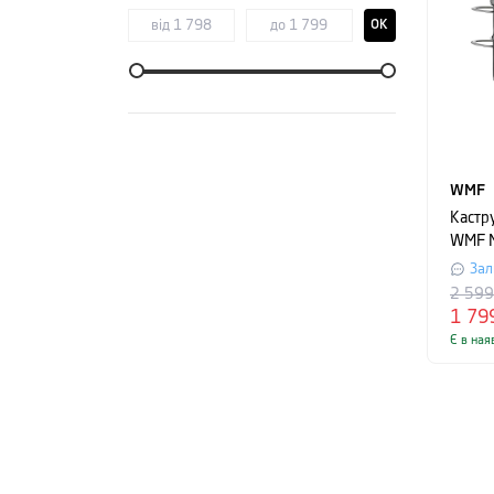
OK
WMF
Кастр
WMF Mi
срібл
Зал
2 59
1 79
Є в ная