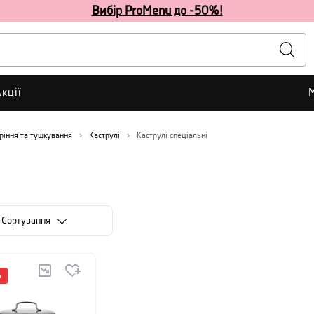
Вибір ProMenu до -50%!
кції
ріння та тушкування
Каструлі
Каструлі спеціальні
Сортування
%