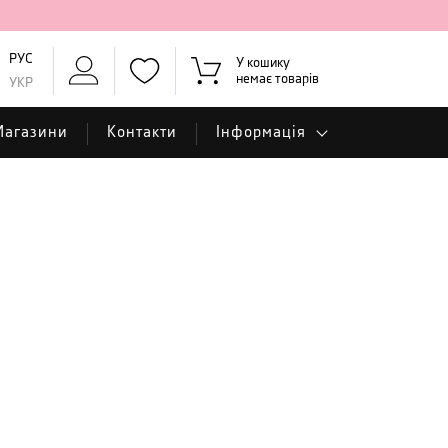
РУС
У кошику
немає товарів
УКР
Магазини
Контакти
Інформація