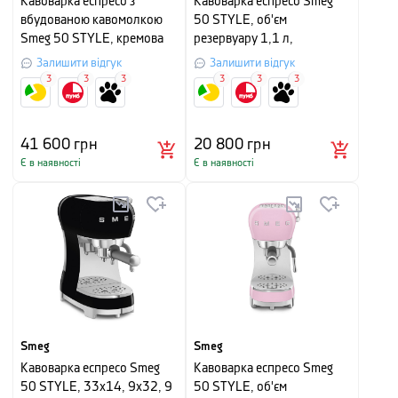
Кавоварка еспресо з
Кавоварка еспресо Smeg
вбудованою кавомолкою
50 STYLE, об'єм
Smeg 50 STYLE, кремова
резервуару 1,1 л,
пастельно-зелений
Залишити відгук
Залишити відгук
3
3
3
3
3
3
41 600
грн
20 800
грн
Є в наявності
Є в наявності
Smeg
Smeg
Кавоварка еспресо Smeg
Кавоварка еспресо Smeg
50 STYLE, 33x14, 9x32, 9
50 STYLE, об'єм