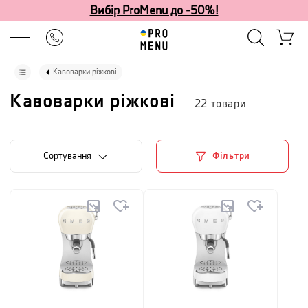
Вибір ProMenu до -50%!
Кавоварки ріжкові
Кавоварки ріжкові
22
товари
Сортування
Фільтри