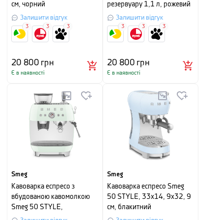
см, чорний
резервуару 1,1 л, рожевий
Залишити відгук
Залишити відгук
3
3
3
3
3
3
20 800
грн
20 800
грн
Є в наявності
Є в наявності
Smeg
Smeg
Кавоварка еспресо з
Кавоварка еспресо Smeg
вбудованою кавомолкою
50 STYLE, 33x14, 9x32, 9
Smeg 50 STYLE,
см, блакитний
44,3x33,4x43 см,