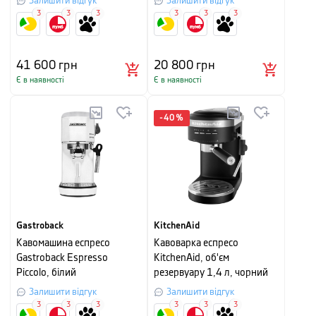
Залишити відгук
Залишити відгук
пастельно-зелений
3
3
3
3
3
3
41 600
грн
20 800
грн
Є в наявності
Є в наявності
-
40
%
Gastroback
KitchenAid
Кавомашина еспресо
Кавоварка еспресо
Gastroback Espresso
KitchenAid, об'єм
Piccolo, білий
резервуару 1,4 л, чорний
матовий
Залишити відгук
Залишити відгук
3
3
3
3
3
3