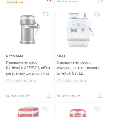
Немає в наявності
Закінчується
KitchenAid
Smeg
Кавоварка еспресо
Кавоварка еспресо з
KitchenAid ARTISAN, об'єм
вбудованою кавомолкою
резервуару 1,4 л, срібний
Smeg 50 STYLE,
медальйон
пастельно-блакитний
Залишити відгук
Залишити відгук
Немає в наявності
Немає в наявності