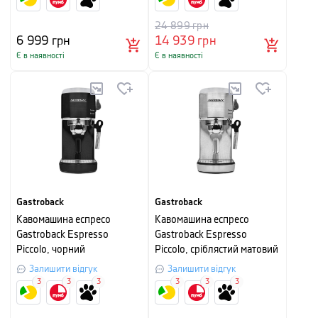
24 899
грн
6 999
грн
14 939
грн
Є в наявності
Є в наявності
Gastroback
Gastroback
Кавомашина еспресо
Кавомашина еспресо
Gastroback Espresso
Gastroback Espresso
Piccolo, чорний
Piccolo, сріблястий матовий
Залишити відгук
Залишити відгук
3
3
3
3
3
3