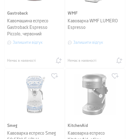
Gastroback
WMF
Кавомашина еспресо
Кавоварка WMF LUMERO
Gastroback Espresso
Espresso
Piccolo, червоний
Залишити відгук
Залишити відгук
Немає в наявності
Немає в наявності
Smeg
KitchenAid
Кавоварка еспресо Smeg
Кавоварка еспресо