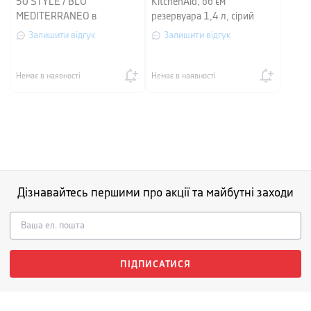
50 STYLE / BLU
KitchenAid, об'єм
MEDITERRANEO в
резервуара 1,4 л, сірий
колаборації з Dolce &
вугілля
Залишити відгук
Залишити відгук
Gabbana, різнокольорова
Немає в наявності
Немає в наявності
Дізнавайтесь першими про акції та майбутні заходи
ПІДПИСАТИСЯ