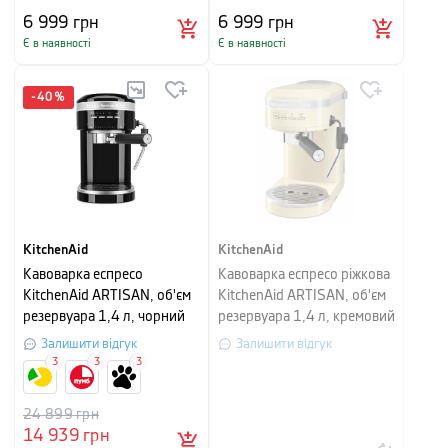
6 999
грн
6 999
грн
Є в наявності
Є в наявності
-
40
%
KitchenAid
KitchenAid
Кавоварка еспресо
Кавоварка еспресо ріжкова
KitchenAid ARTISAN, об'єм
KitchenAid ARTISAN, об'єм
резервуара 1,4 л, чорний
резервуара 1,4 л, кремовий
Залишити відгук
Залишити відгук
3
3
3
24 899
грн
14 939
грн