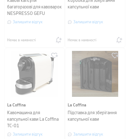
Кавові капсули
Коробка для зберігання
багаторазові для кавоварок
капсульної кави
NESPRESSO GEFU
CONSCIO, 2 штуки
Залишити відгук
Залишити відгук
Немає в наявності
Немає в наявності
La Coffina
La Coffina
Кавомашина для
Підставка для зберігання
капсульної кави La Coffina
капсульної кави
ТС-01
Залишити відгук
Залишити відгук