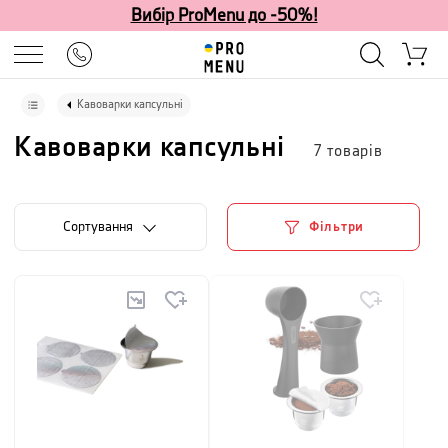
Вибір ProMenu до -50%!
Кавоварки капсульні
Кавоварки капсульні
7
товарів
Сортування
Фільтри