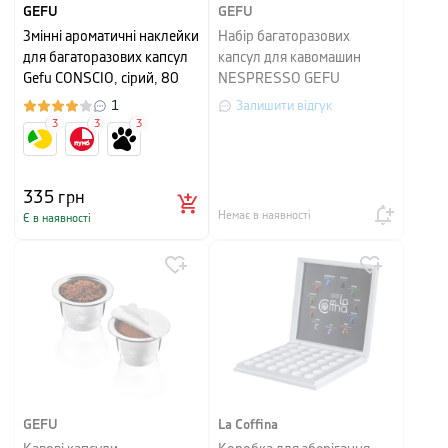
GEFU
GEFU
Змінні ароматичні наклейки
Набір багаторазових
для багаторазових капсул
капсул для кавомашин
Gefu CONSCIO, сірий, 80
NESPRESSO GEFU
штук
CONSCIO, 2 штуки
1
Залишити відгук
3
3
3
335
грн
Немає в наявності
Є в наявності
GEFU
La Coffina