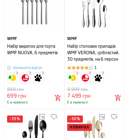
WMF
WMF
Набір виделок для торта
Набір столових приладів
WMF NUOVA, 6 предметів
WMF VERONA, сріблястий,
30 предметів, на 6 персон
Залишити відгук
1
3
3
3
3
3
3
899
грн
9 999
грн
699
грн
7 499
грн
Є в наявності
Є в наявності
-
35
%
-
30
%
НОВИНКА