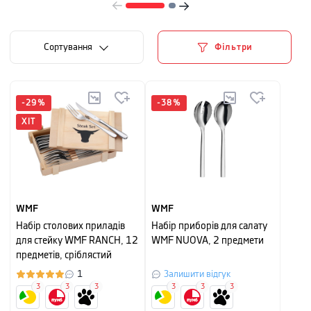
Сортування
Фільтри
-
29
%
-
38
%
ХІТ
WMF
WMF
Набір столових приладів
Набір приборів для салату
для стейку WMF RANCH, 12
WMF NUOVA, 2 предмети
предметів, сріблястий
1
Залишити відгук
3
3
3
3
3
3