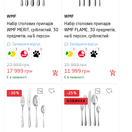
WMF
WMF
Набір столових приладів
Набір столових приладів
WMF MERIT, сріблястий, 30
WMF FLAME, 30 предметів,
предметів, на 6 персон
на 6 персон, сріблястий
Залишити відгук
Залишити відгук
3
3
3
3
3
3
23 999
грн
15 999
грн
17 999
грн
11 999
грн
Є в наявності
Є в наявності
-
30
%
-
25
%
НОВИНКА