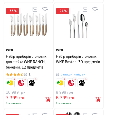
-
33
%
-
24
%
WMF
WMF
Набір приборів столових
Набір приборів столових
для стейка WMF RANCH,
WMF Boston, 30 предметів
бежевий, 12 предметів
1
Залишити відгук
3
3
3
3
3
3
10 999
грн
8 999
грн
7 399
грн
6 799
грн
Є в наявності
Є в наявності