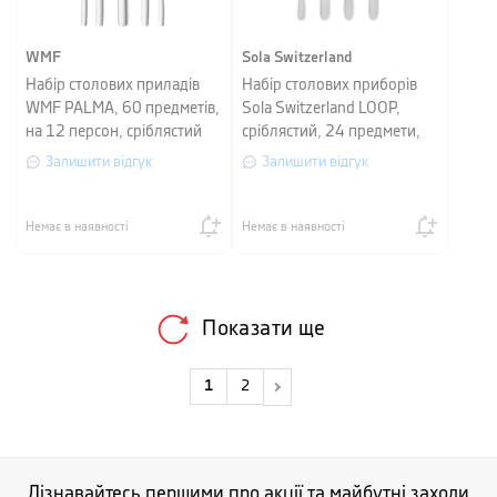
WMF
Sola Switzerland
Набір столових приладів
Набір столових приборів
WMF PALMA, 60 предметів,
Sola Switzerland LOOP,
на 12 персон, сріблястий
сріблястий, 24 предмети,
на 6 персон
Залишити відгук
Залишити відгук
Немає в наявності
Немає в наявності
Показати ще
1
2
Дізнавайтесь першими про акції та майбутні заходи