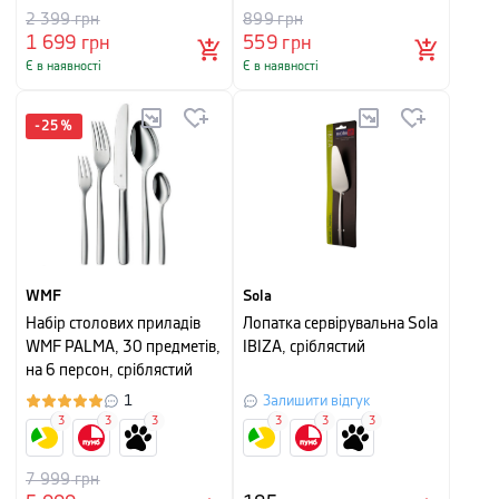
2 399
грн
899
грн
1 699
грн
559
грн
Є в наявності
Є в наявності
-
25
%
WMF
Sola
Набір столових приладів
Лопатка сервірувальна Sola
WMF PALMA, 30 предметів,
IBIZA, сріблястий
на 6 персон, сріблястий
1
Залишити відгук
3
3
3
3
3
3
7 999
грн