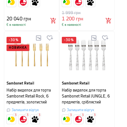
1 999
грн
20 040
грн
1 200
грн
Є в наявності
Є в наявності
-
30
%
-
30
%
НОВИНКА
Sambonet Retail
Sambonet Retail
Набір виделок для торта
Набір виделок для торта
Sambonet Retail Rock, 6
Sambonet Retail JUNGLE, 6
предметів, золотистий
предметів, сріблястий
Залишити відгук
Залишити відгук
3
3
3
3
3
3