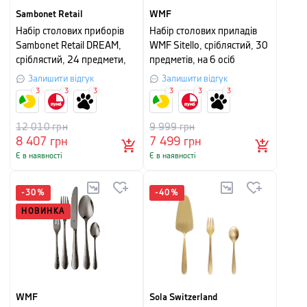
Sambonet Retail
WMF
Набір столових приборів
Набір столових приладів
Sambonet Retail DREAM,
WMF Sitello, сріблястий, 30
сріблястий, 24 предмети,
предметів, на 6 осіб
на 6 персон
Залишити відгук
Залишити відгук
3
3
3
3
3
3
12 010
грн
9 999
грн
8 407
грн
7 499
грн
Є в наявності
Є в наявності
-
30
%
-
40
%
НОВИНКА
WMF
Sola Switzerland