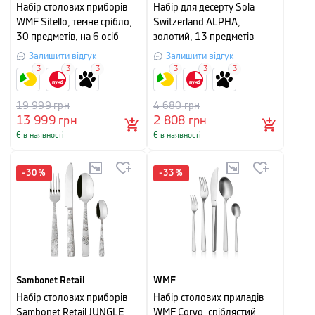
Набір столових приборів
Набір для десерту Sola
WMF Sitello, темне срібло,
Switzerland ALPHA,
30 предметів, на 6 осіб
золотий, 13 предметів
Залишити відгук
Залишити відгук
3
3
3
3
3
3
19 999
грн
4 680
грн
13 999
грн
2 808
грн
Є в наявності
Є в наявності
-
30
%
-
33
%
Sambonet Retail
WMF
Набір столових приборів
Набір столових приладів
Sambonet Retail JUNGLE,
WMF Corvo, сріблястий