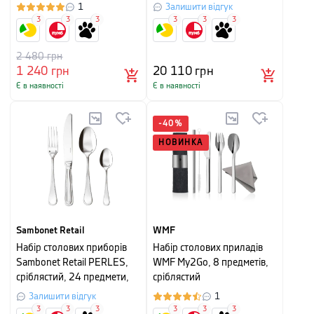
предмети, на 6 персон
1
Залишити відгук
3
3
3
3
3
3
2 480
грн
1 240
грн
20 110
грн
Є в наявності
Є в наявності
-
40
%
НОВИНКА
Sambonet Retail
WMF
Набір столових приборів
Набір столових приладів
Sambonet Retail PERLES,
WMF My2Go, 8 предметів,
сріблястий, 24 предмети,
сріблястий
на 6 персон
Залишити відгук
1
3
3
3
3
3
3