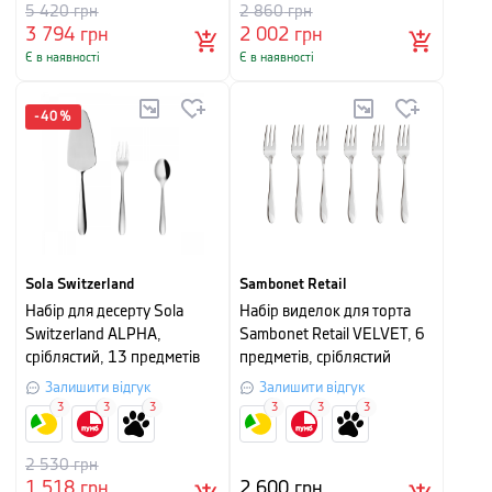
5 420
грн
2 860
грн
3 794
грн
2 002
грн
Є в наявності
Є в наявності
-
40
%
Sola Switzerland
Sambonet Retail
Набір для десерту Sola
Набір виделок для торта
Switzerland ALPHA,
Sambonet Retail VELVET, 6
сріблястий, 13 предметів
предметів, сріблястий
Залишити відгук
Залишити відгук
3
3
3
3
3
3
2 530
грн
1 518
грн
2 600
грн