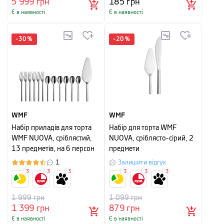
5 999
грн
185
грн
Є в наявності
Є в наявності
-
30
%
-
20
%
WMF
WMF
Набір приладів для торта
Набір для торта WMF
WMF NUOVA, сріблястий,
NUOVA, сріблясто-сірий, 2
13 предметів, на 6 персон
предмети
1
Залишити відгук
3
3
3
3
3
3
1 999
грн
1 099
грн
1 399
грн
879
грн
Є в наявності
Є в наявності