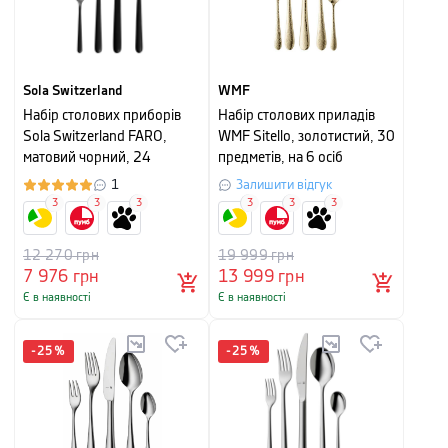
Sola Switzerland
WMF
Набір столових приборів
Набір столових приладів
Sola Switzerland FARO,
WMF Sitello, золотистий, 30
матовий чорний, 24
предметів, на 6 осіб
предмети, на 6 персон
1
Залишити відгук
3
3
3
3
3
3
12 270
грн
19 999
грн
7 976
грн
13 999
грн
Є в наявності
Є в наявності
-
25
%
-
25
%