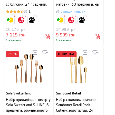
сріблястий, 24 предмети,
матовий, 30 предметів, на
на 6 персон
6 персон
1
Залишити відгук
3
3
3
3
3
3
10 170
грн
14 999
грн
7 119
грн
9 999
грн
Є в наявності
Є в наявності
-
50
%
НОВИНКА
Sola Switzerland
Sambonet Retail
Набір приладів для десерту
Набір столових приладів
Sola Switzerland S-LINE, 6
Sambonet Retail Rock
предметів, рожеве золото
Cutlery, золотистий, 24