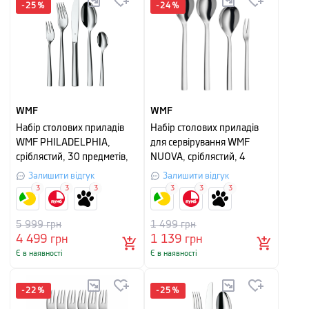
-
25
%
-
24
%
WMF
WMF
Набір столових приладів
Набір столових приладів
WMF PHILADELPHIA,
для сервірування WMF
сріблястий, 30 предметів,
NUOVA, сріблястий, 4
на 6 персон
предмети
Залишити відгук
Залишити відгук
3
3
3
3
3
3
5 999
грн
1 499
грн
4 499
грн
1 139
грн
Є в наявності
Є в наявності
-
22
%
-
25
%